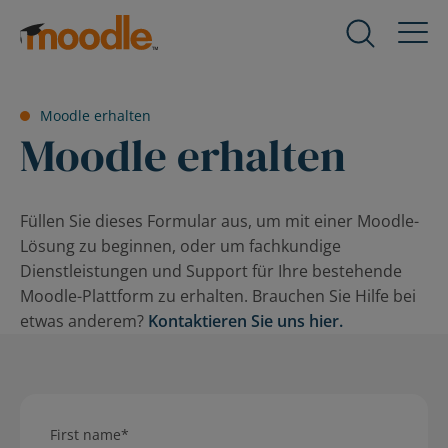
Zum
Inhalt
Produkte
Expand
springen
child
menu
Dienstleistungen
Moodle erhalten
for
Expand
Moodle erhalten
Produkte
child
menu
Lösungen
for
Expand
Füllen Sie dieses Formular aus, um mit einer Moodle-
Dienstleistungen
child
Lösung zu beginnen, oder um fachkundige
menu
Über uns
Dienstleistungen und Support für Ihre bestehende
for
Expand
Moodle-Plattform zu erhalten. Brauchen Sie Hilfe bei
Lösungen
child
etwas anderem?
Kontaktieren Sie uns hier.
menu
Ressourcen
for
Expand
Über
child
uns
menu
Kontakt
for
First name
*