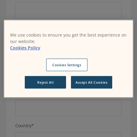
Ressourcen
DE
Last name
*
We use cookies to ensure you get the best experience on
RFP einreichen
our website.
Cookies Policy
Business Email
*
Moodle erhalten
Cookies Settings
Reject All
Accept All Cookies
Einloggen
Phone number
*
Country
*