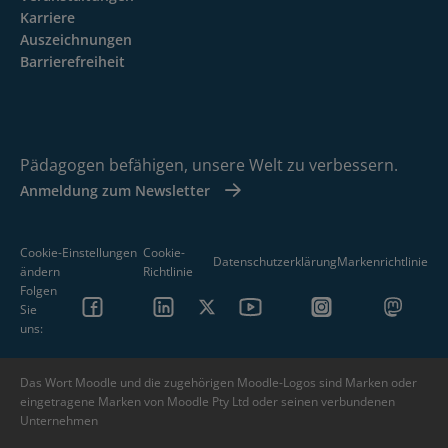
Karriere
Auszeichnungen
Barrierefreiheit
Pädagogen befähigen, unsere Welt zu verbessern.
Anmeldung zum Newsletter
Cookie-Einstellungen
Cookie-
Datenschutzerklärung
Markenrichtlinie
ändern
Richtlinie
Folgen
Sie
uns:
Das Wort Moodle und die zugehörigen Moodle-Logos sind Marken oder
eingetragene Marken von Moodle Pty Ltd oder seinen verbundenen
Unternehmen