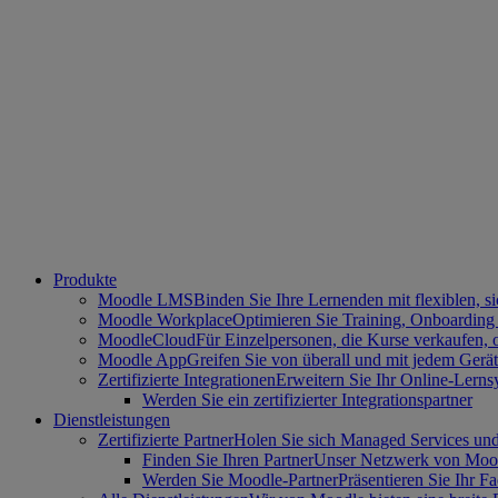
Produkte
Moodle LMS
Binden Sie Ihre Lernenden mit flexiblen, 
Moodle Workplace
Optimieren Sie Training, Onboarding
MoodleCloud
Für Einzelpersonen, die Kurse verkaufen,
Moodle App
Greifen Sie von überall und mit jedem Gerät
Zertifizierte Integrationen
Erweitern Sie Ihr Online-Lerns
Werden Sie ein zertifizierter Integrationspartner
Dienstleistungen
Zertifizierte Partner
Holen Sie sich Managed Services und
Finden Sie Ihren Partner
Unser Netzwerk von Moodle
Werden Sie Moodle-Partner
Präsentieren Sie Ihr F