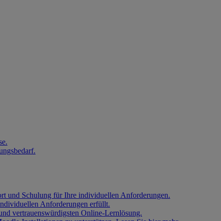
se.
ungsbedarf.
t und Schulung für Ihre individuellen Anforderungen.
ndividuellen Anforderungen erfüllt.
n und vertrauenswürdigsten Online-Lernlösung.