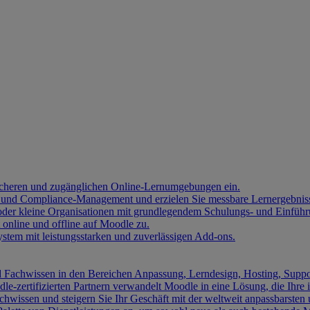
sicheren und zugänglichen Online-Lernumgebungen ein.
 und Compliance-Management und erzielen Sie messbare Lernergebnis
 oder kleine Organisationen mit grundlegendem Schulungs- und Einführ
 online und offline auf Moodle zu.
ystem mit leistungsstarken und zuverlässigen Add-ons.
 Fachwissen in den Bereichen Anpassung, Lerndesign, Hosting, Suppor
-zertifizierten Partnern verwandelt Moodle in eine Lösung, die Ihre i
achwissen und steigern Sie Ihr Geschäft mit der weltweit anpassbarste