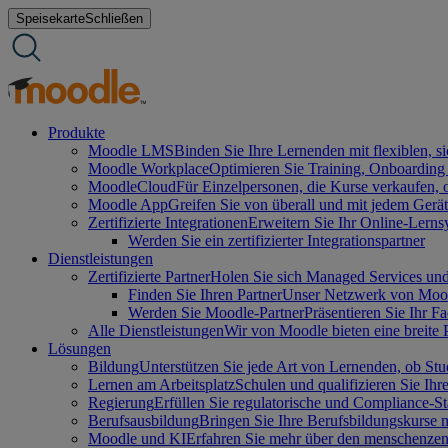
Zum
Speisekarte
Schließen
Inhalt
springen
Produkte
Moodle LMS
Binden Sie Ihre Lernenden mit flexiblen, 
Moodle Workplace
Optimieren Sie Training, Onboarding
MoodleCloud
Für Einzelpersonen, die Kurse verkaufen,
Moodle App
Greifen Sie von überall und mit jedem Gerät
Zertifizierte Integrationen
Erweitern Sie Ihr Online-Lerns
Werden Sie ein zertifizierter Integrationspartner
Dienstleistungen
Zertifizierte Partner
Holen Sie sich Managed Services und
Finden Sie Ihren Partner
Unser Netzwerk von Moodle
Werden Sie Moodle-Partner
Präsentieren Sie Ihr F
Alle Dienstleistungen
Wir von Moodle bieten eine breite 
Lösungen
Bildung
Unterstützen Sie jede Art von Lernenden, ob Stu
Lernen am Arbeitsplatz
Schulen und qualifizieren Sie Ihre
Regierung
Erfüllen Sie regulatorische und Compliance-S
Berufsausbildung
Bringen Sie Ihre Berufsbildungskurse
Moodle und KI
Erfahren Sie mehr über den menschenzent