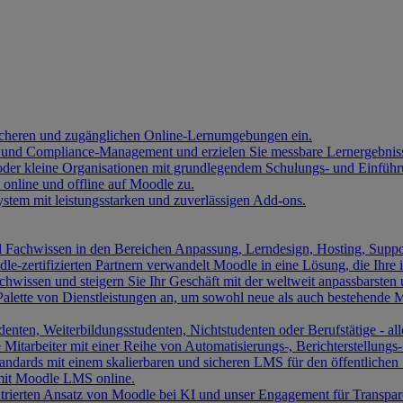
sicheren und zugänglichen Online-Lernumgebungen ein.
 und Compliance-Management und erzielen Sie messbare Lernergebnis
 oder kleine Organisationen mit grundlegendem Schulungs- und Einführ
 online und offline auf Moodle zu.
ystem mit leistungsstarken und zuverlässigen Add-ons.
 Fachwissen in den Bereichen Anpassung, Lerndesign, Hosting, Suppor
-zertifizierten Partnern verwandelt Moodle in eine Lösung, die Ihre i
achwissen und steigern Sie Ihr Geschäft mit der weltweit anpassbarste
Palette von Dienstleistungen an, um sowohl neue als auch bestehende Mo
denten, Weiterbildungsstudenten, Nichtstudenten oder Berufstätige - a
 Mitarbeiter mit einer Reihe von Automatisierungs-, Berichterstellungs-
tandards mit einem skalierbaren und sicheren LMS für den öffentliche
 mit Moodle LMS online.
rierten Ansatz von Moodle bei KI und unser Engagement für Transpare