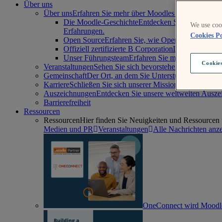
Über uns
Über uns
Erfahren Sie mehr über Moodles Geschichte, Mi
Die Moodle-Geschichte
Entdecken Sie die Geschic
We use cook
Erfahrungen.
Cookies Po
Open Source
Erfahren Sie, wie Open Source zu eine
Offiziell zertifizierte B Corporation
Lesen Sie das E
Unser Führungsteam
Erfahren Sie mehr über den 
Cookies
Veranstaltungen
Sehen Sie sich bevorstehende Veransta
Gemeinschaft
Der Ort, an dem Sie Unterstützung erhalt
Karriere
Schließen Sie sich unserer Mission an, Pädagog
Auszeichnungen
Entdecken Sie unsere weltweiten Auszei
Barrierefreiheit
Ressourcen
Ressourcen
Hier finden Sie Neuigkeiten und Ressourcen 
Medien und PR
Veranstaltungen
Alle Nachrichten anz
OneConnect wird Moodle-