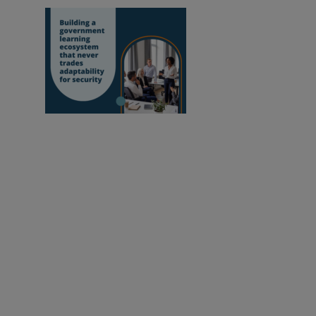
Aufbau eines
Lernökosystems für den öffentlichen Sektor,
das Anpassungsfähigkeit niemals zugunsten
von Sicherheit opfert
Pädagogen befähigen, unsere Welt zu verbessern.
Anmeldung zum Newsletter
Cookie-Einstellungen ändern
Cookie-Richtlinie
Datenschutzerklärung
Markenrichtlinie
Folgen Sie uns: