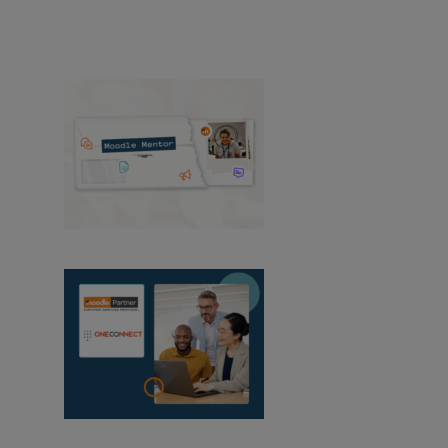
Produkt
Medien und PR
Veranstaltungen
Alle Nachrichten anzeigen
Moodle-Mentor:
August 2026
OneConnect wird
Moodle-zertifizierter Partner in Mosambik