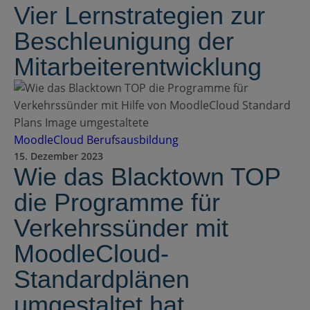
Vier Lernstrategien zur
DE
Beschleunigung der
Mitarbeiterentwicklung
RFP einreichen
MoodleCloud
Berufsausbildung
Moodle erhalten
15. Dezember 2023
Wie das Blacktown TOP
die Programme für
Einloggen
Verkehrssünder mit
MoodleCloud-
Standardplänen
umgestaltet hat