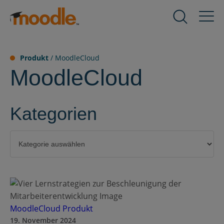
Zum
Inhalt
Produkte
springen
Dienstleistungen
Produkt
/
MoodleCloud
MoodleCloud
Lösungen
Kategorien
Über uns
Kategorien
Ressourcen
Kontakt
MoodleCloud
Produkt
19. November 2024