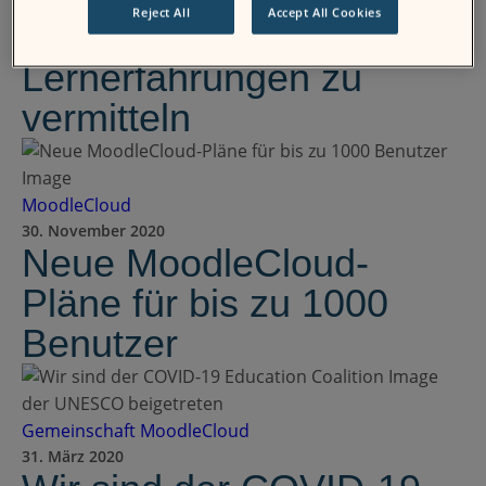
Reject All
Accept All Cookies
außergewöhnliche
Lernerfahrungen zu
vermitteln
MoodleCloud
30. November 2020
Neue MoodleCloud-
Pläne für bis zu 1000
Benutzer
Gemeinschaft
MoodleCloud
31. März 2020