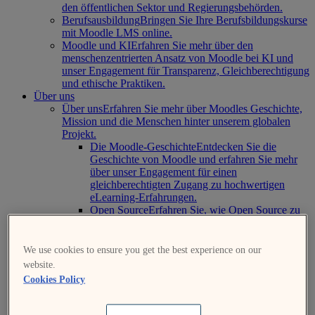
den öffentlichen Sektor und Regierungsbehörden.
Berufsausbildung
Bringen Sie Ihre Berufsbildungskurse
mit Moodle LMS online.
Moodle und KI
Erfahren Sie mehr über den
menschenzentrierten Ansatz von Moodle bei KI und
unser Engagement für Transparenz, Gleichberechtigung
und ethische Praktiken.
Über uns
Über uns
Erfahren Sie mehr über Moodles Geschichte,
Mission und die Menschen hinter unserem globalen
Projekt.
Die Moodle-Geschichte
Entdecken Sie die
Geschichte von Moodle und erfahren Sie mehr
über unser Engagement für einen
gleichberechtigten Zugang zu hochwertigen
eLearning-Erfahrungen.
Open Source
Erfahren Sie, wie Open Source zu
einer gerechteren Welt beiträgt und für
Nachhaltigkeit, Sicherheit, Flexibilität und
Anpassbarkeit sorgt.
We use cookies to ensure you get the best experience on our
Offiziell zertifizierte B Corporation
Lesen Sie das
website.
Engagement von Moodle für Lehrende,
Cookies Policy
Lernende, Mitarbeiter, Kunden und die
Gesellschaft durch die Zertifizierung als B-Corp.
Unser Führungsteam
Erfahren Sie mehr über den