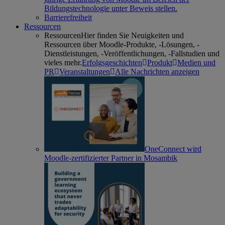
Bildungstechnologie unter Beweis stellen.
Barrierefreiheit
Ressourcen
Ressourcen
Hier finden Sie Neuigkeiten und
Ressourcen über Moodle-Produkte, -Lösungen, -
Dienstleistungen, -Veröffentlichungen, -Fallstudien und
vieles mehr.
Erfolgsgeschichten
Produkt
Medien und
PR
Veranstaltungen
Alle Nachrichten anzeigen
OneConnect wird
Moodle-zertifizierter Partner in Mosambik