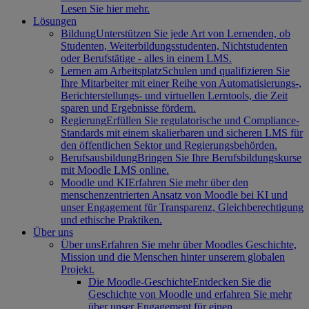
Lesen Sie hier mehr.
Lösungen
Bildung
Unterstützen Sie jede Art von Lernenden, ob
Studenten, Weiterbildungsstudenten, Nichtstudenten
oder Berufstätige - alles in einem LMS.
Lernen am Arbeitsplatz
Schulen und qualifizieren Sie
Ihre Mitarbeiter mit einer Reihe von Automatisierungs-,
Berichterstellungs- und virtuellen Lerntools, die Zeit
sparen und Ergebnisse fördern.
Regierung
Erfüllen Sie regulatorische und Compliance-
Standards mit einem skalierbaren und sicheren LMS für
den öffentlichen Sektor und Regierungsbehörden.
Berufsausbildung
Bringen Sie Ihre Berufsbildungskurse
mit Moodle LMS online.
Moodle und KI
Erfahren Sie mehr über den
menschenzentrierten Ansatz von Moodle bei KI und
unser Engagement für Transparenz, Gleichberechtigung
und ethische Praktiken.
Über uns
Über uns
Erfahren Sie mehr über Moodles Geschichte,
Mission und die Menschen hinter unserem globalen
Projekt.
Die Moodle-Geschichte
Entdecken Sie die
Geschichte von Moodle und erfahren Sie mehr
über unser Engagement für einen