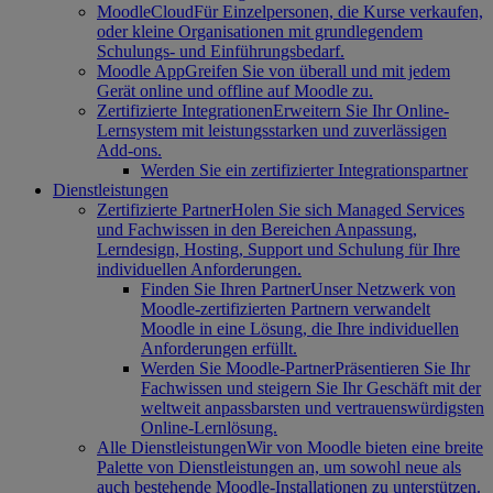
MoodleCloud
Für Einzelpersonen, die Kurse verkaufen,
oder kleine Organisationen mit grundlegendem
Schulungs- und Einführungsbedarf.
Moodle App
Greifen Sie von überall und mit jedem
Gerät online und offline auf Moodle zu.
Zertifizierte Integrationen
Erweitern Sie Ihr Online-
Lernsystem mit leistungsstarken und zuverlässigen
Add-ons.
Werden Sie ein zertifizierter Integrationspartner
Dienstleistungen
Zertifizierte Partner
Holen Sie sich Managed Services
und Fachwissen in den Bereichen Anpassung,
Lerndesign, Hosting, Support und Schulung für Ihre
individuellen Anforderungen.
Finden Sie Ihren Partner
Unser Netzwerk von
Moodle-zertifizierten Partnern verwandelt
Moodle in eine Lösung, die Ihre individuellen
Anforderungen erfüllt.
Werden Sie Moodle-Partner
Präsentieren Sie Ihr
Fachwissen und steigern Sie Ihr Geschäft mit der
weltweit anpassbarsten und vertrauenswürdigsten
Online-Lernlösung.
Alle Dienstleistungen
Wir von Moodle bieten eine breite
Palette von Dienstleistungen an, um sowohl neue als
auch bestehende Moodle-Installationen zu unterstützen.