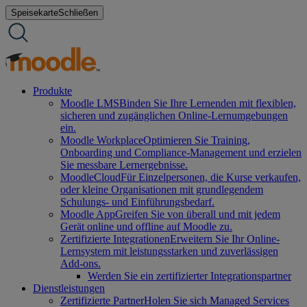
Zum
Speisekarte
Schließen
Inhalt
springen
Produkte
Moodle LMS
Binden Sie Ihre Lernenden mit flexiblen,
sicheren und zugänglichen Online-Lernumgebungen
ein.
Moodle Workplace
Optimieren Sie Training,
Onboarding und Compliance-Management und erzielen
Sie messbare Lernergebnisse.
MoodleCloud
Für Einzelpersonen, die Kurse verkaufen,
oder kleine Organisationen mit grundlegendem
Schulungs- und Einführungsbedarf.
Moodle App
Greifen Sie von überall und mit jedem
Gerät online und offline auf Moodle zu.
Zertifizierte Integrationen
Erweitern Sie Ihr Online-
Lernsystem mit leistungsstarken und zuverlässigen
Add-ons.
Werden Sie ein zertifizierter Integrationspartner
Dienstleistungen
Zertifizierte Partner
Holen Sie sich Managed Services