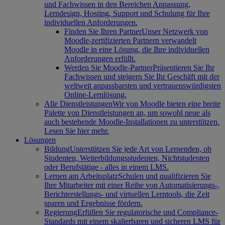
und Fachwissen in den Bereichen Anpassung,
Lerndesign, Hosting, Support und Schulung für Ihre
individuellen Anforderungen.
Finden Sie Ihren Partner
Unser Netzwerk von
Moodle-zertifizierten Partnern verwandelt
Moodle in eine Lösung, die Ihre individuellen
Anforderungen erfüllt.
Werden Sie Moodle-Partner
Präsentieren Sie Ihr
Fachwissen und steigern Sie Ihr Geschäft mit der
weltweit anpassbarsten und vertrauenswürdigsten
Online-Lernlösung.
Alle Dienstleistungen
Wir von Moodle bieten eine breite
Palette von Dienstleistungen an, um sowohl neue als
auch bestehende Moodle-Installationen zu unterstützen.
Lesen Sie hier mehr.
Lösungen
Bildung
Unterstützen Sie jede Art von Lernenden, ob
Studenten, Weiterbildungsstudenten, Nichtstudenten
oder Berufstätige - alles in einem LMS.
Lernen am Arbeitsplatz
Schulen und qualifizieren Sie
Ihre Mitarbeiter mit einer Reihe von Automatisierungs-,
Berichterstellungs- und virtuellen Lerntools, die Zeit
sparen und Ergebnisse fördern.
Regierung
Erfüllen Sie regulatorische und Compliance-
Standards mit einem skalierbaren und sicheren LMS für