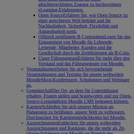
gleichberechtigten Zugang zu hochwertigen
eLearning-Erfahrungen.
Open Source
Erfahren Sie, wie Open Source zu
einer gerechteren Welt beiträgt und für
Nachhaltigkeit, Sicherheit, Flexibilität und
Anpassbarkeit sorgt.
Offiziell zertifizierte B Corporation
Lesen Sie das
Engagement von Moodle für Lehrende,
Lernende, Mitarbeiter, Kunden und die
Gesellschaft durch die Zertifizierung als B-Corp.
Unser Führungsteam
Erfahren Sie mehr über den
Vorstand und das Führungsteam von Moodle.
Veranstaltungen
Sehen Sie sich bevorstehende
Veranstaltungen und Termine für unsere weltweiten
MoodleMoot-Konferenzen, Schulungen und Webinare
an.
Gemeinschaft
Der Ort, an dem Sie Unterstützung
erhalten, Fragen stellen und beantworten und zur Open-
Source-Lernplattform Moodle LMS beitragen können.
Karriere
Schließen Sie sich unserer Mission an,
Pädagogen zu befähigen, unsere Welt zu verbessern.
Durchsuchen Sie Karrieremöglichkeiten bei Moodle.
Auszeichnungen
Entdecken Sie unsere weltweiten
Auszeichnungen und Rankings, die die mehr als 20-
jährige Erfahrung von Moodle im Bereich der