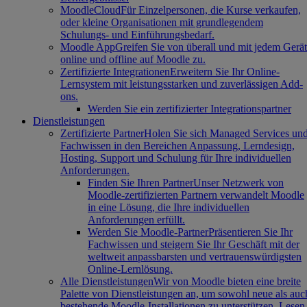
MoodleCloud
Für Einzelpersonen, die Kurse verkaufen,
oder kleine Organisationen mit grundlegendem
Schulungs- und Einführungsbedarf.
Moodle App
Greifen Sie von überall und mit jedem Gerät
online und offline auf Moodle zu.
Zertifizierte Integrationen
Erweitern Sie Ihr Online-
Lernsystem mit leistungsstarken und zuverlässigen Add-
ons.
Werden Sie ein zertifizierter Integrationspartner
Dienstleistungen
Zertifizierte Partner
Holen Sie sich Managed Services un
Fachwissen in den Bereichen Anpassung, Lerndesign,
Hosting, Support und Schulung für Ihre individuellen
Anforderungen.
Finden Sie Ihren Partner
Unser Netzwerk von
Moodle-zertifizierten Partnern verwandelt Moodle
in eine Lösung, die Ihre individuellen
Anforderungen erfüllt.
Werden Sie Moodle-Partner
Präsentieren Sie Ihr
Fachwissen und steigern Sie Ihr Geschäft mit der
weltweit anpassbarsten und vertrauenswürdigsten
Online-Lernlösung.
Alle Dienstleistungen
Wir von Moodle bieten eine breite
Palette von Dienstleistungen an, um sowohl neue als auc
bestehende Moodle-Installationen zu unterstützen. Lesen