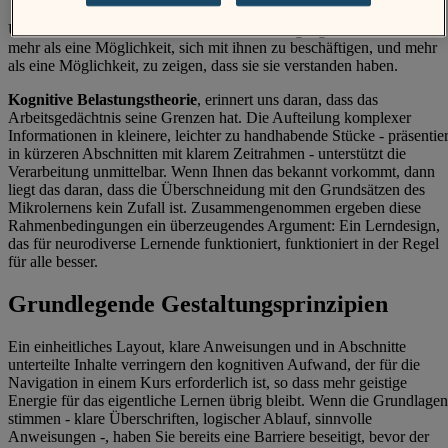
UDL bietet den Lernenden mehr als einen Zugang zu den Inhalten,
mehr als eine Möglichkeit, sich mit ihnen zu beschäftigen, und mehr
als eine Möglichkeit, zu zeigen, dass sie sie verstanden haben.
Kognitive Belastungstheorie
, erinnert uns daran, dass das
Arbeitsgedächtnis seine Grenzen hat. Die Aufteilung komplexer
Informationen in kleinere, leichter zu handhabende Stücke - präsentier
in kürzeren Abschnitten mit klarem Zeitrahmen - unterstützt die
Verarbeitung unmittelbar. Wenn Ihnen das bekannt vorkommt, dann
liegt das daran, dass die Überschneidung mit den Grundsätzen des
Mikrolernens kein Zufall ist. Zusammengenommen ergeben diese
Rahmenbedingungen ein überzeugendes Argument: Ein Lerndesign,
das für neurodiverse Lernende funktioniert, funktioniert in der Regel
für alle besser.
Grundlegende Gestaltungsprinzipien
Ein einheitliches Layout, klare Anweisungen und in Abschnitte
unterteilte Inhalte verringern den kognitiven Aufwand, der für die
Navigation in einem Kurs erforderlich ist, so dass mehr geistige
Energie für das eigentliche Lernen übrig bleibt. Wenn die Grundlagen
stimmen - klare Überschriften, logischer Ablauf, sinnvolle
Anweisungen -, haben Sie bereits eine Barriere beseitigt, bevor der