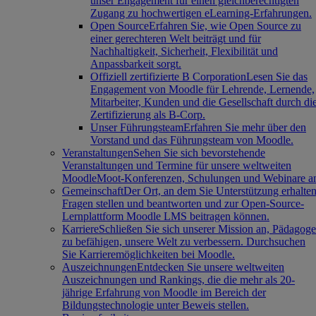
unser Engagement für einen gleichberechtigten
Zugang zu hochwertigen eLearning-Erfahrungen.
Open Source
Erfahren Sie, wie Open Source zu
einer gerechteren Welt beiträgt und für
Nachhaltigkeit, Sicherheit, Flexibilität und
Anpassbarkeit sorgt.
Offiziell zertifizierte B Corporation
Lesen Sie das
Engagement von Moodle für Lehrende, Lernende,
Mitarbeiter, Kunden und die Gesellschaft durch di
Zertifizierung als B-Corp.
Unser Führungsteam
Erfahren Sie mehr über den
Vorstand und das Führungsteam von Moodle.
Veranstaltungen
Sehen Sie sich bevorstehende
Veranstaltungen und Termine für unsere weltweiten
MoodleMoot-Konferenzen, Schulungen und Webinare a
Gemeinschaft
Der Ort, an dem Sie Unterstützung erhalten
Fragen stellen und beantworten und zur Open-Source-
Lernplattform Moodle LMS beitragen können.
Karriere
Schließen Sie sich unserer Mission an, Pädagog
zu befähigen, unsere Welt zu verbessern. Durchsuchen
Sie Karrieremöglichkeiten bei Moodle.
Auszeichnungen
Entdecken Sie unsere weltweiten
Auszeichnungen und Rankings, die die mehr als 20-
jährige Erfahrung von Moodle im Bereich der
Bildungstechnologie unter Beweis stellen.