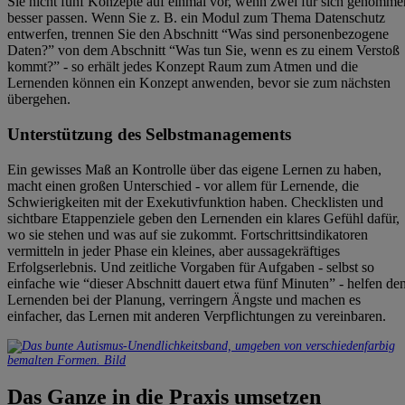
Sie nicht fünf Konzepte auf einmal vor, wenn zwei für sich genomme
besser passen. Wenn Sie z. B. ein Modul zum Thema Datenschutz
entwerfen, trennen Sie den Abschnitt “Was sind personenbezogene
Daten?” von dem Abschnitt “Was tun Sie, wenn es zu einem Verstoß
kommt?” - so erhält jedes Konzept Raum zum Atmen und die
Lernenden können ein Konzept anwenden, bevor sie zum nächsten
übergehen.
Unterstützung des Selbstmanagements
Ein gewisses Maß an Kontrolle über das eigene Lernen zu haben,
macht einen großen Unterschied - vor allem für Lernende, die
Schwierigkeiten mit der Exekutivfunktion haben. Checklisten und
sichtbare Etappenziele geben den Lernenden ein klares Gefühl dafür,
wo sie stehen und was auf sie zukommt. Fortschrittsindikatoren
vermitteln in jeder Phase ein kleines, aber aussagekräftiges
Erfolgserlebnis. Und zeitliche Vorgaben für Aufgaben - selbst so
einfache wie “dieser Abschnitt dauert etwa fünf Minuten” - helfen de
Lernenden bei der Planung, verringern Ängste und machen es
einfacher, das Lernen mit anderen Verpflichtungen zu vereinbaren.
Das Ganze in die Praxis umsetzen