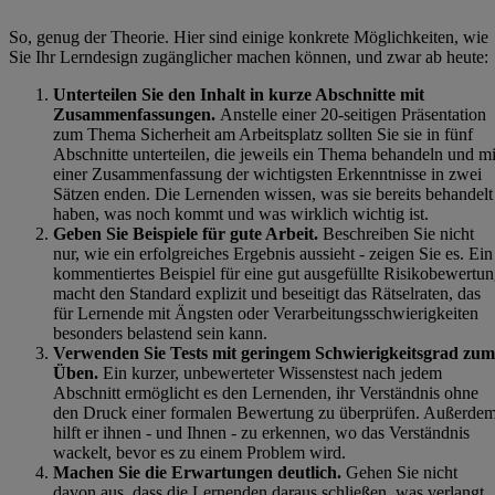
So, genug der Theorie. Hier sind einige konkrete Möglichkeiten, wie
Sie Ihr Lerndesign zugänglicher machen können, und zwar ab heute:
Unterteilen Sie den Inhalt in kurze Abschnitte mit
Zusammenfassungen.
Anstelle einer 20-seitigen Präsentation
zum Thema Sicherheit am Arbeitsplatz sollten Sie sie in fünf
Abschnitte unterteilen, die jeweils ein Thema behandeln und mi
einer Zusammenfassung der wichtigsten Erkenntnisse in zwei
Sätzen enden. Die Lernenden wissen, was sie bereits behandelt
haben, was noch kommt und was wirklich wichtig ist.
Geben Sie Beispiele für gute Arbeit.
Beschreiben Sie nicht
nur, wie ein erfolgreiches Ergebnis aussieht - zeigen Sie es. Ein
kommentiertes Beispiel für eine gut ausgefüllte Risikobewertu
macht den Standard explizit und beseitigt das Rätselraten, das
für Lernende mit Ängsten oder Verarbeitungsschwierigkeiten
besonders belastend sein kann.
Verwenden Sie Tests mit geringem Schwierigkeitsgrad zum
Üben.
Ein kurzer, unbewerteter Wissenstest nach jedem
Abschnitt ermöglicht es den Lernenden, ihr Verständnis ohne
den Druck einer formalen Bewertung zu überprüfen. Außerde
hilft er ihnen - und Ihnen - zu erkennen, wo das Verständnis
wackelt, bevor es zu einem Problem wird.
Machen Sie die Erwartungen deutlich.
Gehen Sie nicht
davon aus, dass die Lernenden daraus schließen, was verlangt