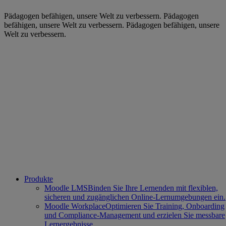
Pädagogen befähigen, unsere Welt zu verbessern.
Pädagogen
befähigen, unsere Welt zu verbessern.
Pädagogen befähigen, unsere
Welt zu verbessern.
Produkte
Moodle LMS
Binden Sie Ihre Lernenden mit flexiblen,
sicheren und zugänglichen Online-Lernumgebungen ein.
Moodle Workplace
Optimieren Sie Training, Onboarding
und Compliance-Management und erzielen Sie messbare
Lernergebnisse.