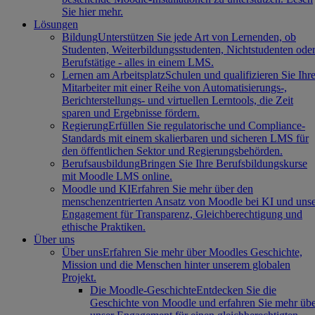
Sie hier mehr.
Lösungen
Bildung
Unterstützen Sie jede Art von Lernenden, ob
Studenten, Weiterbildungsstudenten, Nichtstudenten ode
Berufstätige - alles in einem LMS.
Lernen am Arbeitsplatz
Schulen und qualifizieren Sie Ihr
Mitarbeiter mit einer Reihe von Automatisierungs-,
Berichterstellungs- und virtuellen Lerntools, die Zeit
sparen und Ergebnisse fördern.
Regierung
Erfüllen Sie regulatorische und Compliance-
Standards mit einem skalierbaren und sicheren LMS für
den öffentlichen Sektor und Regierungsbehörden.
Berufsausbildung
Bringen Sie Ihre Berufsbildungskurse
mit Moodle LMS online.
Moodle und KI
Erfahren Sie mehr über den
menschenzentrierten Ansatz von Moodle bei KI und uns
Engagement für Transparenz, Gleichberechtigung und
ethische Praktiken.
Über uns
Über uns
Erfahren Sie mehr über Moodles Geschichte,
Mission und die Menschen hinter unserem globalen
Projekt.
Die Moodle-Geschichte
Entdecken Sie die
Geschichte von Moodle und erfahren Sie mehr üb