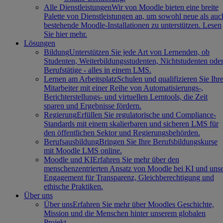
Alle Dienstleistungen
Wir von Moodle bieten eine breite
Palette von Dienstleistungen an, um sowohl neue als auc
bestehende Moodle-Installationen zu unterstützen. Lesen
Sie hier mehr.
Lösungen
Bildung
Unterstützen Sie jede Art von Lernenden, ob
Studenten, Weiterbildungsstudenten, Nichtstudenten ode
Berufstätige - alles in einem LMS.
Lernen am Arbeitsplatz
Schulen und qualifizieren Sie Ihr
Mitarbeiter mit einer Reihe von Automatisierungs-,
Berichterstellungs- und virtuellen Lerntools, die Zeit
sparen und Ergebnisse fördern.
Regierung
Erfüllen Sie regulatorische und Compliance-
Standards mit einem skalierbaren und sicheren LMS für
den öffentlichen Sektor und Regierungsbehörden.
Berufsausbildung
Bringen Sie Ihre Berufsbildungskurse
mit Moodle LMS online.
Moodle und KI
Erfahren Sie mehr über den
menschenzentrierten Ansatz von Moodle bei KI und uns
Engagement für Transparenz, Gleichberechtigung und
ethische Praktiken.
Über uns
Über uns
Erfahren Sie mehr über Moodles Geschichte,
Mission und die Menschen hinter unserem globalen
Projekt.