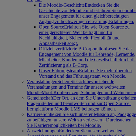
Die Moodle-Geschichte
Entdecken Sie die
Geschichte von Moodle und erfahren Sie mehr üb
unser Engagement für einen gleichberechtigten
Zugang zu hochwertigen eLearning-Erfahrungen.
Open Source
Erfahren Sie, wie Open Source zu
einer gerechteren Welt beiträgt und für
Nachhaltigkeit, Sicherheit, Flexibilität und
Anpassbarkeit sorgt.
Offiziell zertifizierte B Corporation
Lesen Sie das
Engagement von Moodle für Lehrende, Lernende,
Mitarbeiter, Kunden und die Gesellschaft durch di
Zertifizierung als B-Corp.
Unser Führungsteam
Erfahren Sie mehr über den
Vorstand und das Führungsteam von Moodle.
Veranstaltungen
Sehen Sie sich bevorstehende
Veranstaltungen und Termine für unsere weltweiten
MoodleMoot-Konferenzen, Schulungen und Webinare a
Gemeinschaft
Der Ort, an dem Sie Unterstützung erhalten
Fragen stellen und beantworten und zur Open-Source-
Lernplattform Moodle LMS beitragen können.
Karriere
Schließen Sie sich unserer Mission an, Pädagog
zu befähigen, unsere Welt zu verbessern. Durchsuchen
Sie Karrieremöglichkeiten bei Moodle.
Auszeichnungen
Entdecken Sie unsere weltweiten