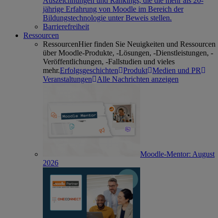
Auszeichnungen und Rankings, die die mehr als 20-
jährige Erfahrung von Moodle im Bereich der
Bildungstechnologie unter Beweis stellen.
Barrierefreiheit
Ressourcen
Ressourcen
Hier finden Sie Neuigkeiten und Ressourcen
über Moodle-Produkte, -Lösungen, -Dienstleistungen, -
Veröffentlichungen, -Fallstudien und vieles
mehr.
Erfolgsgeschichten
Produkt
Medien und PR
Veranstaltungen
Alle Nachrichten anzeigen
Moodle-Mentor: August
2026