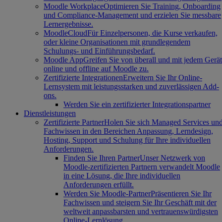
Moodle Workplace
Optimieren Sie Training, Onboarding
und Compliance-Management und erzielen Sie messbare
Lernergebnisse.
MoodleCloud
Für Einzelpersonen, die Kurse verkaufen,
oder kleine Organisationen mit grundlegendem
Schulungs- und Einführungsbedarf.
Moodle App
Greifen Sie von überall und mit jedem Gerät
online und offline auf Moodle zu.
Zertifizierte Integrationen
Erweitern Sie Ihr Online-
Lernsystem mit leistungsstarken und zuverlässigen Add-
ons.
Werden Sie ein zertifizierter Integrationspartner
Dienstleistungen
Zertifizierte Partner
Holen Sie sich Managed Services un
Fachwissen in den Bereichen Anpassung, Lerndesign,
Hosting, Support und Schulung für Ihre individuellen
Anforderungen.
Finden Sie Ihren Partner
Unser Netzwerk von
Moodle-zertifizierten Partnern verwandelt Moodle
in eine Lösung, die Ihre individuellen
Anforderungen erfüllt.
Werden Sie Moodle-Partner
Präsentieren Sie Ihr
Fachwissen und steigern Sie Ihr Geschäft mit der
weltweit anpassbarsten und vertrauenswürdigsten
Online-Lernlösung.