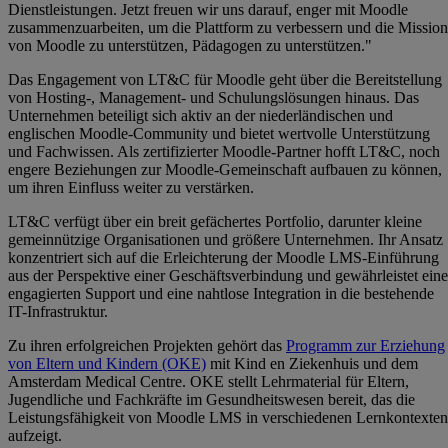
Dienstleistungen. Jetzt freuen wir uns darauf, enger mit Moodle
zusammenzuarbeiten, um die Plattform zu verbessern und die Mission
von Moodle zu unterstützen, Pädagogen zu unterstützen."
Das Engagement von LT&C für Moodle geht über die Bereitstellung
von Hosting-, Management- und Schulungslösungen hinaus. Das
Unternehmen beteiligt sich aktiv an der niederländischen und
englischen Moodle-Community und bietet wertvolle Unterstützung
und Fachwissen. Als zertifizierter Moodle-Partner hofft LT&C, noch
engere Beziehungen zur Moodle-Gemeinschaft aufbauen zu können,
um ihren Einfluss weiter zu verstärken.
LT&C verfügt über ein breit gefächertes Portfolio, darunter kleine
gemeinnützige Organisationen und größere Unternehmen. Ihr Ansatz
konzentriert sich auf die Erleichterung der Moodle LMS-Einführung
aus der Perspektive einer Geschäftsverbindung und gewährleistet ein
engagierten Support und eine nahtlose Integration in die bestehende
IT-Infrastruktur.
Zu ihren erfolgreichen Projekten gehört das
Programm zur Erziehung
von Eltern und Kindern (OKE)
mit Kind en Ziekenhuis und dem
Amsterdam Medical Centre. OKE stellt Lehrmaterial für Eltern,
Jugendliche und Fachkräfte im Gesundheitswesen bereit, das die
Leistungsfähigkeit von Moodle LMS in verschiedenen Lernkontexten
aufzeigt.