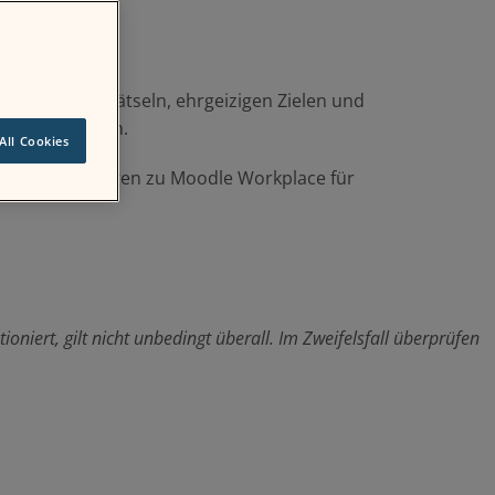
praktischen Rätseln, ehrgeizigen Zielen und
hlich anfühlen.
All Cookies
 zu Überlegungen zu Moodle Workplace für
oniert, gilt nicht unbedingt überall. Im Zweifelsfall überprüfen