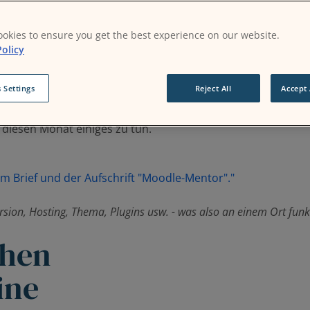
macher,
okies to ensure you get the best experience on our website.
olicy
nuar hat das Jahr 2026 mit einer großartigen Mischung aus 
et, wie sich Lernerfahrungen für die Menschen darin tatsäc
 Settings
Reject All
Accept 
 die Vorstellung von wirklich offenen Lernräumen bis hin
 diesen Monat einiges zu tun.
sion, Hosting, Thema, Plugins usw. - was also an einem Ort funkti
chen
ine