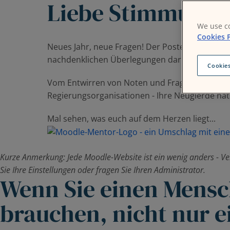
Liebe Stimmungs
We use co
Cookies P
Neues Jahr, neue Fragen! Der Posteingang im Ja
nachdenklichen Überlegungen darüber eingeleit
Cookies
Vom Entwirren von Noten und Fragebänken über
Regierungsorganisationen - Ihre Neugierde hat
Mal sehen, was euch auf dem Herzen liegt...
Kurze Anmerkung:
Jede Moodle-Website ist ein wenig anders - Ver
Sie Ihre Einstellungen oder fragen Sie Ihren Administrator.
Wenn Sie einen Mens
brauchen, nicht nur e