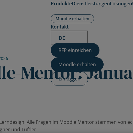
Produkte
Dienstleistungen
Lösungen
Expand
Expand
Expand
Moodle erhalten
child
child
child
menu
menu
menu
Kontakt
for
for
for
Produkte
Dienstleistungen
Lösungen
DE
RFP einreichen
2026
le-Mentor: Janua
Moodle erhalten
Einloggen
d Lerndesign. Alle Fragen im Moodle Mentor stammen von e
gner und Tüftler.