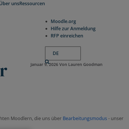
Über uns
Ressourcen
Expand
Expand
child
child
Moodle.org
menu
menu
for
for
Hilfe zur Anmeldung
Über
Ressourcen
RFP einreichen
uns
DE
r
Januar 9, 2026 Von Lauren Goodman
chten Moodlern, die uns über
Bearbeitungsmodus
- unser