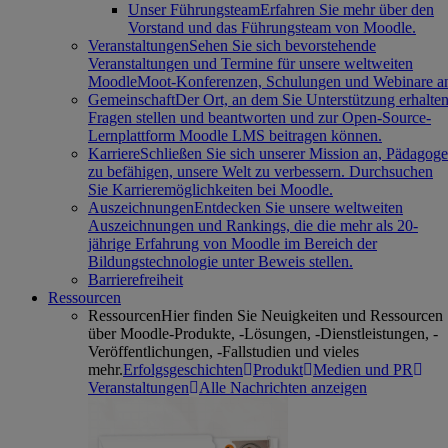
Unser Führungsteam
Erfahren Sie mehr über den
Vorstand und das Führungsteam von Moodle.
Veranstaltungen
Sehen Sie sich bevorstehende
Veranstaltungen und Termine für unsere weltweiten
MoodleMoot-Konferenzen, Schulungen und Webinare a
Gemeinschaft
Der Ort, an dem Sie Unterstützung erhalten
Fragen stellen und beantworten und zur Open-Source-
Lernplattform Moodle LMS beitragen können.
Karriere
Schließen Sie sich unserer Mission an, Pädagog
zu befähigen, unsere Welt zu verbessern. Durchsuchen
Sie Karrieremöglichkeiten bei Moodle.
Auszeichnungen
Entdecken Sie unsere weltweiten
Auszeichnungen und Rankings, die die mehr als 20-
jährige Erfahrung von Moodle im Bereich der
Bildungstechnologie unter Beweis stellen.
Barrierefreiheit
Ressourcen
Ressourcen
Hier finden Sie Neuigkeiten und Ressourcen
über Moodle-Produkte, -Lösungen, -Dienstleistungen, -
Veröffentlichungen, -Fallstudien und vieles
mehr.
Erfolgsgeschichten
Produkt
Medien und PR
Veranstaltungen
Alle Nachrichten anzeigen