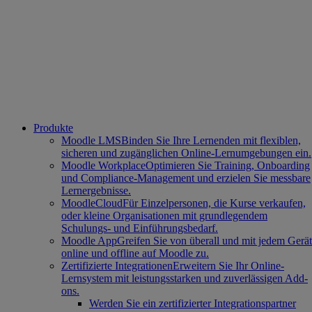
Produkte
Moodle LMS
Binden Sie Ihre Lernenden mit flexiblen,
sicheren und zugänglichen Online-Lernumgebungen ein.
Moodle Workplace
Optimieren Sie Training, Onboarding
und Compliance-Management und erzielen Sie messbare
Lernergebnisse.
MoodleCloud
Für Einzelpersonen, die Kurse verkaufen,
oder kleine Organisationen mit grundlegendem
Schulungs- und Einführungsbedarf.
Moodle App
Greifen Sie von überall und mit jedem Gerät
online und offline auf Moodle zu.
Zertifizierte Integrationen
Erweitern Sie Ihr Online-
Lernsystem mit leistungsstarken und zuverlässigen Add-
ons.
Werden Sie ein zertifizierter Integrationspartner