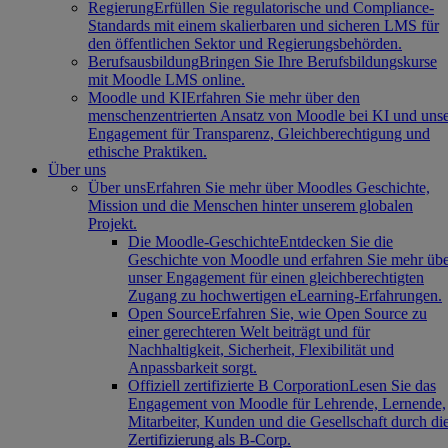
Regierung
Erfüllen Sie regulatorische und Compliance-
Standards mit einem skalierbaren und sicheren LMS für
den öffentlichen Sektor und Regierungsbehörden.
Berufsausbildung
Bringen Sie Ihre Berufsbildungskurse
mit Moodle LMS online.
Moodle und KI
Erfahren Sie mehr über den
menschenzentrierten Ansatz von Moodle bei KI und uns
Engagement für Transparenz, Gleichberechtigung und
ethische Praktiken.
Über uns
Über uns
Erfahren Sie mehr über Moodles Geschichte,
Mission und die Menschen hinter unserem globalen
Projekt.
Die Moodle-Geschichte
Entdecken Sie die
Geschichte von Moodle und erfahren Sie mehr üb
unser Engagement für einen gleichberechtigten
Zugang zu hochwertigen eLearning-Erfahrungen.
Open Source
Erfahren Sie, wie Open Source zu
einer gerechteren Welt beiträgt und für
Nachhaltigkeit, Sicherheit, Flexibilität und
Anpassbarkeit sorgt.
Offiziell zertifizierte B Corporation
Lesen Sie das
Engagement von Moodle für Lehrende, Lernende,
Mitarbeiter, Kunden und die Gesellschaft durch di
Zertifizierung als B-Corp.