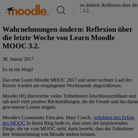
Zum
Über uns /
Nachrichten
/
Wahrnehmungen ändern: Reflexion über die
Produkte
Inhalt
letzte Woche von Learn Moodle MOOC 3.2.
Dienstleistungen
springen
Gemeinschaft
Lösungen
Über uns
Wahrnehmungen ändern: Reflexion über
Ressourcen
die letzte Woche von Learn Moodle
MOOC 3.2.
Kontakt
30. Januar 2017
DE
Es ist ein Wrap!
Das erste Learn Moodle MOOC 2017 und unser sechster Lauf des
Kurses wurden am vergangenen Wochenende abgeschlossen.
RFP einreichen
Moodle HQ überreichte vielen Teilnehmern Abschlusszertifikate und
Moodle erhalten
sah auch viele positive Rückmeldungen, die die Freude und das darau
gewonnene Lernen zeigten.
Einloggen
Moodle's Community Educator, Mary Cooch,
reflektiert den Erfolg
des MOOC
In ihrem Blog heißt es, dass eines der inspirierenden
Dinge, die sie vom MOOC sieht, darin besteht, dass die Teilnehmer
ihre Wahrnehmung von Moodle ändern können.