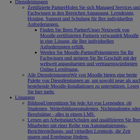
Dienstleistungen
Zertifizierte Partner
Holen Sie sich Managed Services un
Fachwissen in den Bereichen Anpassung, Lerndesign,
Hosting, Support und Schulung für Ihre individuellen
Anforderungen.
Finden Sie Ihren Partner
Unser Netzwerk von
Moodle-zertifizierten Partnern verwandelt Moodle
in eine Lösung, die Ihre individuellen
Anforderungen erfüllt.
Werden Sie Moodle-Partner
Präsentieren Sie Ihr
Fachwissen und steigern Sie Ihr Geschäft mit der
weltweit anpassbarsten und vertrauenswürdigsten
Online-Lernlösung.
Alle Dienstleistungen
Wir von Moodle bieten eine breite
Palette von Dienstleistungen an, um sowohl neue als auc
bestehende Moodle-Installationen zu unterstützen. Lesen
Sie hier mehr.
Lösungen
Bildung
Unterstützen Sie jede Art von Lernenden, ob
Studenten, Weiterbildungsstudenten, Nichtstudenten ode
Berufstätige - alles in einem LMS.
Lernen am Arbeitsplatz
Schulen und qualifizieren Sie Ihr
Mitarbeiter mit einer Reihe von Automatisierungs-,
Berichterstellungs- und virtuellen Lerntools, die Zeit
sparen und Ergebnisse fördern.