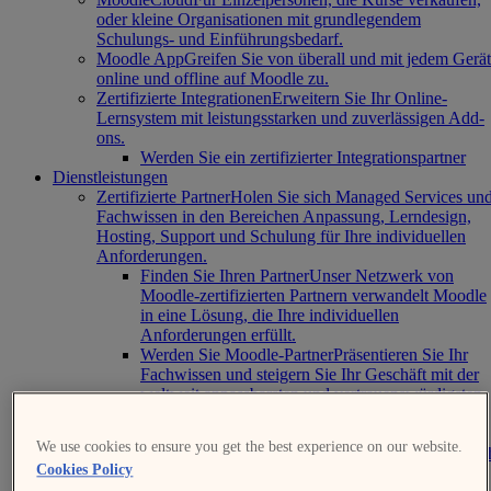
oder kleine Organisationen mit grundlegendem
Schulungs- und Einführungsbedarf.
Moodle App
Greifen Sie von überall und mit jedem Gerät
online und offline auf Moodle zu.
Zertifizierte Integrationen
Erweitern Sie Ihr Online-
Lernsystem mit leistungsstarken und zuverlässigen Add-
ons.
Werden Sie ein zertifizierter Integrationspartner
Dienstleistungen
Zertifizierte Partner
Holen Sie sich Managed Services un
Fachwissen in den Bereichen Anpassung, Lerndesign,
Hosting, Support und Schulung für Ihre individuellen
Anforderungen.
Finden Sie Ihren Partner
Unser Netzwerk von
Moodle-zertifizierten Partnern verwandelt Moodle
in eine Lösung, die Ihre individuellen
Anforderungen erfüllt.
Werden Sie Moodle-Partner
Präsentieren Sie Ihr
Fachwissen und steigern Sie Ihr Geschäft mit der
weltweit anpassbarsten und vertrauenswürdigsten
Online-Lernlösung.
Alle Dienstleistungen
Wir von Moodle bieten eine breite
We use cookies to ensure you get the best experience on our website.
Palette von Dienstleistungen an, um sowohl neue als auc
Cookies Policy
bestehende Moodle-Installationen zu unterstützen. Lesen