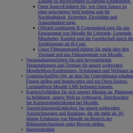
Zugang zu hochwertigen eLearning-Erfahrungen.
Open Source
Erfahren Sie, wie Open Source zu
einer gerechteren Welt beiträgt und für
Nachhaltigkeit, Sicherheit, Flexibilität und
Anpassbarkeit sorgt.
Offiziell zertifizierte B Corporation
Lesen Sie das
Engagement von Moodle für Lehrende, Lernende,
Mitarbeiter, Kunden und die Gesellschaft durch di
Zertifizierung als B-Corp.
Unser Führungsteam
Erfahren Sie mehr über den
Vorstand und das Führungsteam von Moodle.
Veranstaltungen
Sehen Sie sich bevorstehende
Veranstaltungen und Termine für unsere weltweiten
MoodleMoot-Konferenzen, Schulungen und Webinare a
Gemeinschaft
Der Ort, an dem Sie Unterstützung erhalten
Fragen stellen und beantworten und zur Open-Source-
Lernplattform Moodle LMS beitragen können.
Karriere
Schließen Sie sich unserer Mission an, Pädagog
zu befähigen, unsere Welt zu verbessern. Durchsuchen
Sie Karrieremöglichkeiten bei Moodle.
Auszeichnungen
Entdecken Sie unsere weltweiten
Auszeichnungen und Rankings, die die mehr als 20-
jährige Erfahrung von Moodle im Bereich der
Bildungstechnologie unter Beweis stellen.
Barrierefreiheit