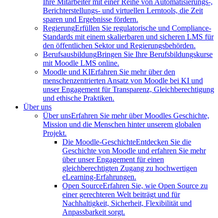
Ihre Mitarbeiter mit einer Reihe von Automatisierungs-,
Berichterstellungs- und virtuellen Lerntools, die Zeit
sparen und Ergebnisse fördern.
Regierung
Erfüllen Sie regulatorische und Compliance-
Standards mit einem skalierbaren und sicheren LMS für
den öffentlichen Sektor und Regierungsbehörden.
Berufsausbildung
Bringen Sie Ihre Berufsbildungskurse
mit Moodle LMS online.
Moodle und KI
Erfahren Sie mehr über den
menschenzentrierten Ansatz von Moodle bei KI und
unser Engagement für Transparenz, Gleichberechtigung
und ethische Praktiken.
Über uns
Über uns
Erfahren Sie mehr über Moodles Geschichte,
Mission und die Menschen hinter unserem globalen
Projekt.
Die Moodle-Geschichte
Entdecken Sie die
Geschichte von Moodle und erfahren Sie mehr
über unser Engagement für einen
gleichberechtigten Zugang zu hochwertigen
eLearning-Erfahrungen.
Open Source
Erfahren Sie, wie Open Source zu
einer gerechteren Welt beiträgt und für
Nachhaltigkeit, Sicherheit, Flexibilität und
Anpassbarkeit sorgt.