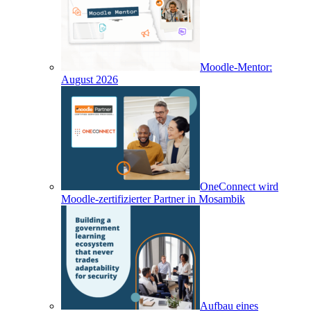
Moodle-Mentor:
August 2026
OneConnect wird
Moodle-zertifizierter Partner in Mosambik
Aufbau eines