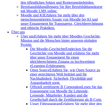
den öffentlichen Sektor und Regierungsbehörden.
Berufsausbildung
Bringen Sie Ihre Berufsbildungskurse
mit Moodle LMS online.
Moodle und KI
Erfahren Sie mehr über den
menschenzentrierten Ansatz von Moodle bei KI und
unser Engagement für Transparenz, Gleichberechtigung
und ethische Praktiken.
Über uns
Über uns
Erfahren Sie mehr über Moodles Geschichte,
Mission und die Menschen hinter unserem globalen
Projekt.
Die Moodle-Geschichte
Entdecken Sie die
Geschichte von Moodle und erfahren Sie mehr
über unser Engagement für einen
gleichberechtigten Zugang zu hochwertigen
eLearning-Erfahrungen.
Open Source
Erfahren Sie, wie Open Source zu
einer gerechteren Welt beiträgt und für
Nachhaltigkeit, Sicherheit, Flexibilität und
Anpassbarkeit sorgt.
Offiziell zertifizierte B Corporation
Lesen Sie das
Engagement von Moodle für Lehrende,
Lernende, Mitarbeiter, Kunden und die
Gesellschaft durch die Zertifizierung als B-Corp.
Unser Führungsteam
Erfahren Sie mehr über den