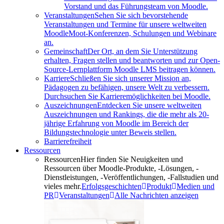
Vorstand und das Führungsteam von Moodle.
Veranstaltungen
Sehen Sie sich bevorstehende
Veranstaltungen und Termine für unsere weltweiten
MoodleMoot-Konferenzen, Schulungen und Webinare
an.
Gemeinschaft
Der Ort, an dem Sie Unterstützung
erhalten, Fragen stellen und beantworten und zur Open-
Source-Lernplattform Moodle LMS beitragen können.
Karriere
Schließen Sie sich unserer Mission an,
Pädagogen zu befähigen, unsere Welt zu verbessern.
Durchsuchen Sie Karrieremöglichkeiten bei Moodle.
Auszeichnungen
Entdecken Sie unsere weltweiten
Auszeichnungen und Rankings, die die mehr als 20-
jährige Erfahrung von Moodle im Bereich der
Bildungstechnologie unter Beweis stellen.
Barrierefreiheit
Ressourcen
Ressourcen
Hier finden Sie Neuigkeiten und
Ressourcen über Moodle-Produkte, -Lösungen, -
Dienstleistungen, -Veröffentlichungen, -Fallstudien und
vieles mehr.
Erfolgsgeschichten
Produkt
Medien und
PR
Veranstaltungen
Alle Nachrichten anzeigen