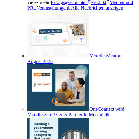
vieles mehr.
Erfolgsgeschichten
Produkt
Medien und
PR
Veranstaltungen
Alle Nachrichten anzeigen
Moodle-Mentor:
August 2026
OneConnect wird
Moodle-zertifizierter Partner in Mosambik