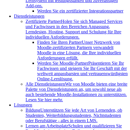
Lernsystem mit leistungsstarken und zuverlässigen
Add-ons.
Werden Sie ein zertifizierter Integrationspartner
Dienstleistungen
Zertifizierte Partner
Holen Sie sich Managed Services
und Fachwissen in den Bereichen Anpassung,
Lerndesign, Hosting, Support und Schulung für Ihre
individuellen Anforderungen.
Finden Sie Ihren Partner
Unser Netzwerk von
Moodle-zertifizierten Partnern verwandelt
Moodle in eine Lösung, die Ihre individuellen
Anforderungen erfüllt.
Werden Sie Moodle-Partner
Präsentieren Sie Ihr
Fachwissen und steigern Sie Ihr Geschäft mit der
weltweit anpassbarsten und vertrauenswürdigsten
Online-Lernlösung.
Alle Dienstleistungen
Wir von Moodle bieten eine breite
Palette von Dienstleistungen an, um sowohl neue als
auch bestehende Moodle-Installationen zu unterstützen.
Lesen Sie hier mehr.
Lösungen
Bildung
Unterstützen Sie jede Art von Lernenden, ob
Studenten, Weiterbildungsstudenten, Nichtstudenten
oder Berufstätige - alles in einem LMS.
Lernen am Arbeitsplatz
Schulen und qualifizieren Sie