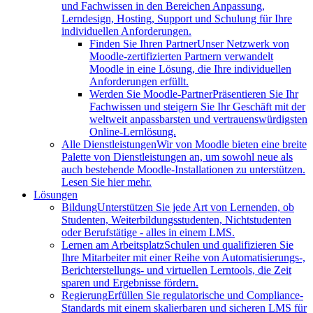
und Fachwissen in den Bereichen Anpassung,
Lerndesign, Hosting, Support und Schulung für Ihre
individuellen Anforderungen.
Finden Sie Ihren Partner
Unser Netzwerk von
Moodle-zertifizierten Partnern verwandelt
Moodle in eine Lösung, die Ihre individuellen
Anforderungen erfüllt.
Werden Sie Moodle-Partner
Präsentieren Sie Ihr
Fachwissen und steigern Sie Ihr Geschäft mit der
weltweit anpassbarsten und vertrauenswürdigsten
Online-Lernlösung.
Alle Dienstleistungen
Wir von Moodle bieten eine breite
Palette von Dienstleistungen an, um sowohl neue als
auch bestehende Moodle-Installationen zu unterstützen.
Lesen Sie hier mehr.
Lösungen
Bildung
Unterstützen Sie jede Art von Lernenden, ob
Studenten, Weiterbildungsstudenten, Nichtstudenten
oder Berufstätige - alles in einem LMS.
Lernen am Arbeitsplatz
Schulen und qualifizieren Sie
Ihre Mitarbeiter mit einer Reihe von Automatisierungs-,
Berichterstellungs- und virtuellen Lerntools, die Zeit
sparen und Ergebnisse fördern.
Regierung
Erfüllen Sie regulatorische und Compliance-
Standards mit einem skalierbaren und sicheren LMS für