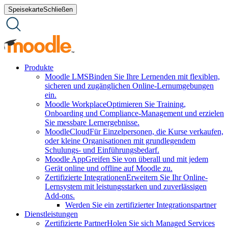
Zum
Speisekarte
Schließen
Inhalt
springen
Produkte
Moodle LMS
Binden Sie Ihre Lernenden mit flexiblen,
sicheren und zugänglichen Online-Lernumgebungen
ein.
Moodle Workplace
Optimieren Sie Training,
Onboarding und Compliance-Management und erzielen
Sie messbare Lernergebnisse.
MoodleCloud
Für Einzelpersonen, die Kurse verkaufen,
oder kleine Organisationen mit grundlegendem
Schulungs- und Einführungsbedarf.
Moodle App
Greifen Sie von überall und mit jedem
Gerät online und offline auf Moodle zu.
Zertifizierte Integrationen
Erweitern Sie Ihr Online-
Lernsystem mit leistungsstarken und zuverlässigen
Add-ons.
Werden Sie ein zertifizierter Integrationspartner
Dienstleistungen
Zertifizierte Partner
Holen Sie sich Managed Services