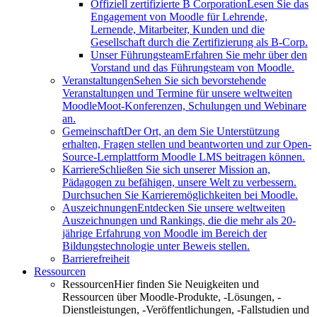
Offiziell zertifizierte B Corporation
Lesen Sie das
Engagement von Moodle für Lehrende,
Lernende, Mitarbeiter, Kunden und die
Gesellschaft durch die Zertifizierung als B-Corp.
Unser Führungsteam
Erfahren Sie mehr über den
Vorstand und das Führungsteam von Moodle.
Veranstaltungen
Sehen Sie sich bevorstehende
Veranstaltungen und Termine für unsere weltweiten
MoodleMoot-Konferenzen, Schulungen und Webinare
an.
Gemeinschaft
Der Ort, an dem Sie Unterstützung
erhalten, Fragen stellen und beantworten und zur Open-
Source-Lernplattform Moodle LMS beitragen können.
Karriere
Schließen Sie sich unserer Mission an,
Pädagogen zu befähigen, unsere Welt zu verbessern.
Durchsuchen Sie Karrieremöglichkeiten bei Moodle.
Auszeichnungen
Entdecken Sie unsere weltweiten
Auszeichnungen und Rankings, die die mehr als 20-
jährige Erfahrung von Moodle im Bereich der
Bildungstechnologie unter Beweis stellen.
Barrierefreiheit
Ressourcen
Ressourcen
Hier finden Sie Neuigkeiten und
Ressourcen über Moodle-Produkte, -Lösungen, -
Dienstleistungen, -Veröffentlichungen, -Fallstudien und