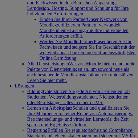
und Fachwissen in den Bereichen Anpassung,
Lerndesign, Hosting, Support und Schulung für Ihre
individuellen Anforderungen.
Finden Sie Ihren Partner
Unser Netzwerk von
Moodle-zertifizierten Partnern verwandelt
Moodle in eine Lösung, die Ihre individuellen
Anforderungen erfüllt.
Werden Sie Moodle-Partner
Präsentieren Sie Ihr
Fachwissen und steigern Sie Ihr Geschäft mit der
weltweit anpassbarsten und vertrauenswürdigsten
Online-Lernlösung.
Alle Dienstleistungen
Wir von Moodle bieten eine breite
Palette von Dienstleistungen an, um sowohl neue als
auch bestehende Moodle-Installationen zu unterstützen.
Lesen Sie hier mehr.
Lösungen
Bildung
Unterstützen Sie jede Art von Lernenden, ob
Studenten, Weiterbildungsstudenten, Nichtstudenten
oder Berufstätige - alles in einem LMS.
Lernen am Arbeitsplatz
Schulen und qualifizieren Sie
Ihre Mitarbeiter mit einer Reihe von Automatisierungs-,
Berichterstellungs- und virtuellen Lerntools, die Zeit
sparen und Ergebnisse fördern.
Regierung
Erfüllen Sie regulatorische und Compliance-
Standards mit einem skalierbaren und sicheren LMS für