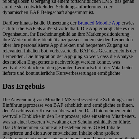
reibungslosen Übergang zu einem fortschrittlichen LMS, das genau
auf die sich entwickelnden Schulungsanforderungen der
dynamischen BAF-Belegschaft abgestimmt ist.
Darüber hinaus ist die Umsetzung der
Branded Moodle App
erwies
sich für die BAF als äußerst vorteilhaft. Die App ermöglichte es der
Organisation, ihr Erscheinungsbild an ihre Markenpositionierung,
ihre Werte und ihre Identität anzupassen. Indem sie den Lernenden
über ihre personalisierte App direkten und bequemen Zugang zu
relevanten Inhalten bot, verbesserte die BAF das Gesamterlebnis der
Lernenden. Die Integration der App ging so weit, dass die Analyse
des mobilen Engagements nachverfolgt werden konnte, was
wertvolle Einblicke in den gesamten Lernfortschritt der Mitarbeiter
lieferte und kontinuierliche Kursverbesserungen ermöglichte.
Das Ergebnis
Die Anwendung von Moodle LMS verbesserte die Schulungs- und
Einführungsprozesse von BAF erheblich und ermöglichte es ihnen,
den Abschluss der Kurse zu überwachen. Das Unternehmen erhielt
wertvolle Einblicke in den Lernprozess jedes einzelnen Mitarbeiters,
was zu einer besseren Verwaltung der Schulungsinitiativen führte.
Das Unternehmen konnte alle bestehenden SCORM-Inhalte
integrieren und die zuvor entwickelten Inhalte ohne größere
Änderungen nutzen, was einen reibungslosen Übergang ermöglichte