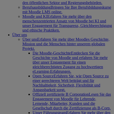
den öffentlichen Sektor und Regierungsbehörden.
Berufsausbildung
Bringen Sie Ihre Berufsbildungskurse
mit Moodle LMS online.
Moodle und KI
Erfahren Sie mehr über den
menschenzentrierten Ansatz von Moodle bei KI und
unser Engagement für Transparenz, Gleichberechtigung
und ethische Praktiken.
Über uns
Über uns
Erfahren Sie mehr über Moodles Geschichte,
Mission und die Menschen hinter unserem globalen
Projekt.
Die Moodle-Geschichte
Entdecken Sie die
Geschichte von Moodle und erfahren Sie mehr
über unser Engagement für einen
gleichberechtigten Zugang zu hochwertigen
eLearning-Erfahrungen.
Open Source
Erfahren Sie, wie Open Source zu
einer gerechteren Welt beiträgt und für
Nachhaltigkeit, Sicherheit, Flexibilität und
Anpassbarkeit sorgt.
Offiziell zertifizierte B Corporation
Lesen Sie das
Engagement von Moodle für Lehrende,
Lernende, Mitarbeiter, Kunden und die
Gesellschaft durch die Zertifizierung als B-Corp.
Unser Führungsteam
Erfahren Sie mehr über den