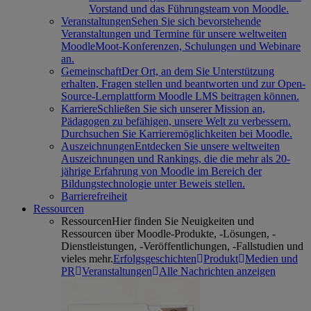
Vorstand und das Führungsteam von Moodle.
Veranstaltungen
Sehen Sie sich bevorstehende
Veranstaltungen und Termine für unsere weltweiten
MoodleMoot-Konferenzen, Schulungen und Webinare
an.
Gemeinschaft
Der Ort, an dem Sie Unterstützung
erhalten, Fragen stellen und beantworten und zur Open-
Source-Lernplattform Moodle LMS beitragen können.
Karriere
Schließen Sie sich unserer Mission an,
Pädagogen zu befähigen, unsere Welt zu verbessern.
Durchsuchen Sie Karrieremöglichkeiten bei Moodle.
Auszeichnungen
Entdecken Sie unsere weltweiten
Auszeichnungen und Rankings, die die mehr als 20-
jährige Erfahrung von Moodle im Bereich der
Bildungstechnologie unter Beweis stellen.
Barrierefreiheit
Ressourcen
Ressourcen
Hier finden Sie Neuigkeiten und
Ressourcen über Moodle-Produkte, -Lösungen, -
Dienstleistungen, -Veröffentlichungen, -Fallstudien und
vieles mehr.
Erfolgsgeschichten
Produkt
Medien und
PR
Veranstaltungen
Alle Nachrichten anzeigen