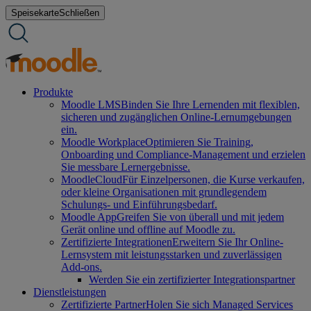
Zum
Speisekarte
Schließen
Inhalt
springen
Produkte
Moodle LMS
Binden Sie Ihre Lernenden mit flexiblen,
sicheren und zugänglichen Online-Lernumgebungen
ein.
Moodle Workplace
Optimieren Sie Training,
Onboarding und Compliance-Management und erzielen
Sie messbare Lernergebnisse.
MoodleCloud
Für Einzelpersonen, die Kurse verkaufen,
oder kleine Organisationen mit grundlegendem
Schulungs- und Einführungsbedarf.
Moodle App
Greifen Sie von überall und mit jedem
Gerät online und offline auf Moodle zu.
Zertifizierte Integrationen
Erweitern Sie Ihr Online-
Lernsystem mit leistungsstarken und zuverlässigen
Add-ons.
Werden Sie ein zertifizierter Integrationspartner
Dienstleistungen
Zertifizierte Partner
Holen Sie sich Managed Services