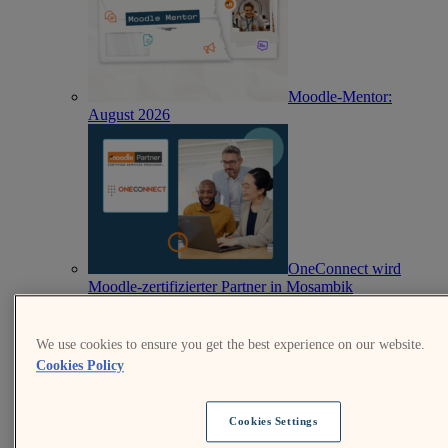
Moodle-Mentor:
August 2026
OneConnect wird
Moodle-zertifizierter Partner in Mosambik
We use cookies to ensure you get the best experience on our website.
Cookies Policy
Cookies Settings
Aufbau eines