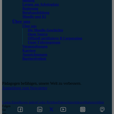
Bildung
Lernen am Arbeitsplatz
Regierung
Berufsausbildung
Moodle und KI
Über uns
Über uns
Die Moodle-Geschichte
Open Source
Offiziell zertifizierte B Corporation
Unser Führungsteam
Veranstaltungen
Karriere
Auszeichnungen
Barrierefreiheit
Pädagogen befähigen, unsere Welt zu verbessern.
Anmeldung zum Newsletter
Cookie-Einstellungen ändern
Cookie-Richtlinie
Datenschutzerklärung
Markenrichtlinie
Folgen
Sie
uns: