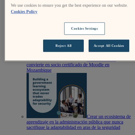
We use cookies to ensure you get the best experience on our website.
Mentor de Moodle:
Cookies Policy
agosto de 2026
Cookies Settings
Reject All
Accept All Cookies
OneConnect se
convierte en socio certificado de Moodle en
Mozambique
Crear un ecosistema de
aprendizaje en la administración pública que nunca
sacrifique la adaptabilidad en aras de la seguridad