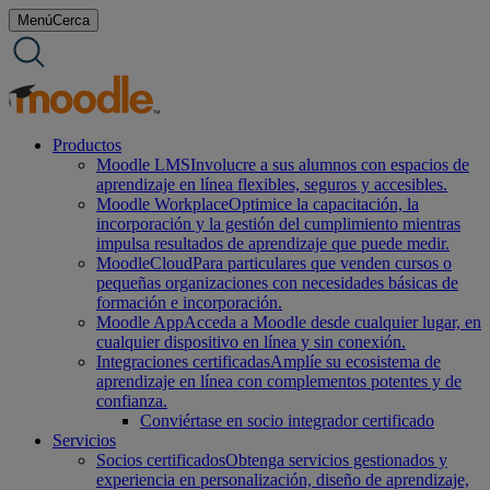
saltar
Menú
Cerca
al
contenido
Productos
Moodle LMS
Involucre a sus alumnos con espacios de
aprendizaje en línea flexibles, seguros y accesibles.
Moodle Workplace
Optimice la capacitación, la
incorporación y la gestión del cumplimiento mientras
impulsa resultados de aprendizaje que puede medir.
MoodleCloud
Para particulares que venden cursos o
pequeñas organizaciones con necesidades básicas de
formación e incorporación.
Moodle App
Acceda a Moodle desde cualquier lugar, en
cualquier dispositivo en línea y sin conexión.
Integraciones certificadas
Amplíe su ecosistema de
aprendizaje en línea con complementos potentes y de
confianza.
Conviértase en socio integrador certificado
Servicios
Socios certificados
Obtenga servicios gestionados y
experiencia en personalización, diseño de aprendizaje,