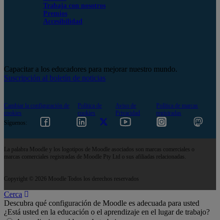
Trabaja con nosotros
Premios
Accesibilidad
Capacitar a los educadores para mejorar nuestro mundo.
Suscripción al boletín de noticias
Cambiar la configuración de
Política de
Aviso de
Política de marcas
cookies
cookies
Privacidad
registradas
Síguenos:
La palabra Moodle y los logotipos de Moodle asociados son marcas comerciales o
marcas comerciales registradas de Moodle Pty Ltd o sus afiliadas relacionadas.
Copyright © 2026 Moodle Todos los derechos reservados
Cerca
Descubra qué configuración de Moodle es adecuada para usted
¿Está usted en la educación o el aprendizaje en el lugar de trabajo?