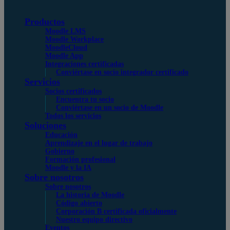
Productos
Moodle LMS
Moodle Workplace
MoodleCloud
Moodle App
Integraciones certificadas
Conviértase en socio integrador certificado
Servicios
Socios certificados
Encuentra tu socio
Conviértase en un socio de Moodle
Todos los servicios
Soluciones
Educación
Aprendizaje en el lugar de trabajo
Gobierno
Formación profesional
Moodle y la IA
Sobre nosotros
Sobre nosotros
La historia de Moodle
Código abierto
Corporación B certificada oficialmente
Nuestro equipo directivo
Eventos