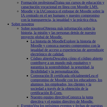
Formación profesional
Traiga sus cursos de educación y
capacitación vocacional en línea con Moodle LMS.
Moodle y la IA
Conozca el enfoque de Moodle sobre la
IA centrado en el ser humano y nuestro compromiso
con la transparencia, la igualdad y la práctica ética.
Sobre nosotros
Sobre nosotros
Obtenga más información sobre la
historia, la misión y las personas detrás de nuestro
proyecto global de Moodle.
La historia de Moodle
Explore la historia de
Moodle y conozca nuestro compromiso con la
igualdad de acceso a experiencias de aprendizaje
electrónico de calidad.
Código abierto
Descubra cómo el código abierto
contribuye a un mundo más equitativo y
garantiza la sostenibilidad, la seguridad, la
flexibilidad y la personalización.
Corporación B certificada oficialmente
Lea el
compromiso de Moodle con los educadores, los
alumnos, los empleados, los clientes y la
sociedad a través de la obtención de la
certificación B-Corp.
Nuestro equipo directivo
Conozca la junta
directiva y el equipo directivo de Moodle.
Eventos
Vea los próximos eventos y fechas de nuestras