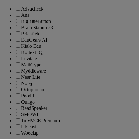
Advacheck
Ans
BigBlueButton
Brain Station 23
Brickfield
EduGears AI
Kialo Edu
Kortext IQ
Levitate
MathType
Myddleware
Near-Life
Nolej
Octoproctor
Poodll
Quilgo
ReadSpeaker
SMOWL
TinyMCE Premium
Ubicast
Wooclap