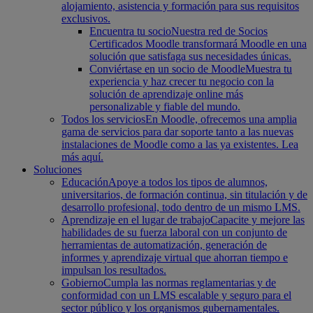
alojamiento, asistencia y formación para sus requisitos
exclusivos.
Encuentra tu socio
Nuestra red de Socios
Certificados Moodle transformará Moodle en una
solución que satisfaga sus necesidades únicas.
Conviértase en un socio de Moodle
Muestra tu
experiencia y haz crecer tu negocio con la
solución de aprendizaje online más
personalizable y fiable del mundo.
Todos los servicios
En Moodle, ofrecemos una amplia
gama de servicios para dar soporte tanto a las nuevas
instalaciones de Moodle como a las ya existentes. Lea
más aquí.
Soluciones
Educación
Apoye a todos los tipos de alumnos,
universitarios, de formación continua, sin titulación y de
desarrollo profesional, todo dentro de un mismo LMS.
Aprendizaje en el lugar de trabajo
Capacite y mejore las
habilidades de su fuerza laboral con un conjunto de
herramientas de automatización, generación de
informes y aprendizaje virtual que ahorran tiempo e
impulsan los resultados.
Gobierno
Cumpla las normas reglamentarias y de
conformidad con un LMS escalable y seguro para el
sector público y los organismos gubernamentales.