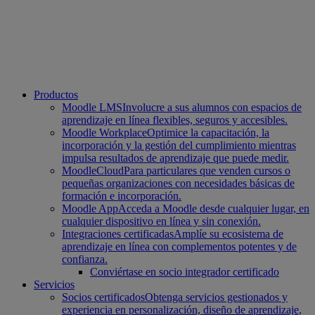
Productos
Moodle LMS
Involucre a sus alumnos con espacios de
aprendizaje en línea flexibles, seguros y accesibles.
Moodle Workplace
Optimice la capacitación, la
incorporación y la gestión del cumplimiento mientras
impulsa resultados de aprendizaje que puede medir.
MoodleCloud
Para particulares que venden cursos o
pequeñas organizaciones con necesidades básicas de
formación e incorporación.
Moodle App
Acceda a Moodle desde cualquier lugar, en
cualquier dispositivo en línea y sin conexión.
Integraciones certificadas
Amplíe su ecosistema de
aprendizaje en línea con complementos potentes y de
confianza.
Conviértase en socio integrador certificado
Servicios
Socios certificados
Obtenga servicios gestionados y
experiencia en personalización, diseño de aprendizaje,