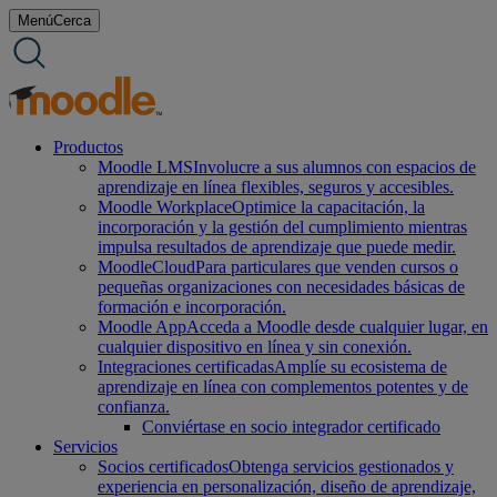
saltar
Menú
Cerca
al
contenido
Productos
Moodle LMS
Involucre a sus alumnos con espacios de
aprendizaje en línea flexibles, seguros y accesibles.
Moodle Workplace
Optimice la capacitación, la
incorporación y la gestión del cumplimiento mientras
impulsa resultados de aprendizaje que puede medir.
MoodleCloud
Para particulares que venden cursos o
pequeñas organizaciones con necesidades básicas de
formación e incorporación.
Moodle App
Acceda a Moodle desde cualquier lugar, en
cualquier dispositivo en línea y sin conexión.
Integraciones certificadas
Amplíe su ecosistema de
aprendizaje en línea con complementos potentes y de
confianza.
Conviértase en socio integrador certificado
Servicios
Socios certificados
Obtenga servicios gestionados y
experiencia en personalización, diseño de aprendizaje,