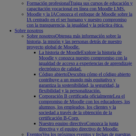
Formación profesional
Traiga sus cursos de educación y
capacitación vocacional en línea con Moodle LMS.
Moodle y la IA
Conozca el enfoque de Moodle sobre la
IA centrado en el ser humano y nuestro compromiso
con la transparencia, la igualdad y la práctica ética.
Sobre nosotros
Sobre nosotros
Obtenga más información sobre la
historia, la misión y las personas detrás de nuestro
proyecto global de Moodle.
La historia de Moodle
Explore la historia de
Moodle y conozca nuestro compromiso con la
igualdad de acceso a experiencias de aprendizaje
electrónico de calidad.
Código abierto
Descubra cómo el código abierto
contribuye a un mundo más equitativo y
garantiza la sostenibilidad, la seguridad, la
flexibilidad y la personalización.
Corporación B certificada oficialmente
Lea el
compromiso de Moodle con los educadores, los
alumnos, los empleados, los clientes y la
sociedad a través de la obtención de la
certificación B-Corp.
Nuestro equipo directivo
Conozca la junta
directiva y el equipo directivo de Moodle.
Eventos
Vea los próximos eventos y fechas de nuestras