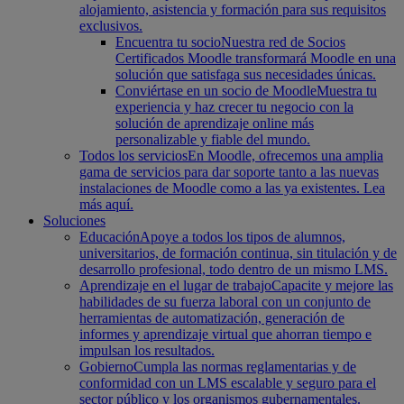
alojamiento, asistencia y formación para sus requisitos
exclusivos.
Encuentra tu socio
Nuestra red de Socios
Certificados Moodle transformará Moodle en una
solución que satisfaga sus necesidades únicas.
Conviértase en un socio de Moodle
Muestra tu
experiencia y haz crecer tu negocio con la
solución de aprendizaje online más
personalizable y fiable del mundo.
Todos los servicios
En Moodle, ofrecemos una amplia
gama de servicios para dar soporte tanto a las nuevas
instalaciones de Moodle como a las ya existentes. Lea
más aquí.
Soluciones
Educación
Apoye a todos los tipos de alumnos,
universitarios, de formación continua, sin titulación y de
desarrollo profesional, todo dentro de un mismo LMS.
Aprendizaje en el lugar de trabajo
Capacite y mejore las
habilidades de su fuerza laboral con un conjunto de
herramientas de automatización, generación de
informes y aprendizaje virtual que ahorran tiempo e
impulsan los resultados.
Gobierno
Cumpla las normas reglamentarias y de
conformidad con un LMS escalable y seguro para el
sector público y los organismos gubernamentales.