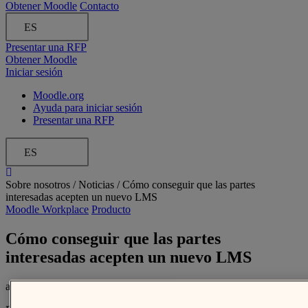
Obtener Moodle
Contacto
ES
Presentar una RFP
Obtener Moodle
Iniciar sesión
Moodle.org
Ayuda para iniciar sesión
Presentar una RFP
ES
Sobre nosotros /
Noticias
/
Cómo conseguir que las partes
interesadas acepten un nuevo LMS
Moodle Workplace
Producto
Cómo conseguir que las partes
interesadas acepten un nuevo LMS
abril 18, 2024 Por Barnana Sarkar