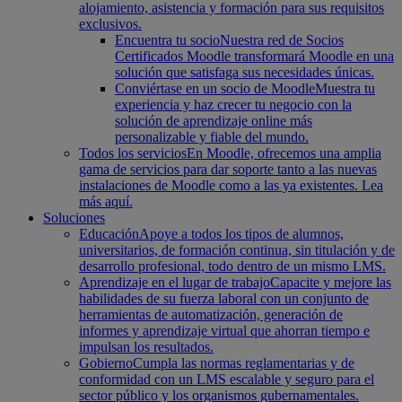
alojamiento, asistencia y formación para sus requisitos
exclusivos.
Encuentra tu socio
Nuestra red de Socios
Certificados Moodle transformará Moodle en una
solución que satisfaga sus necesidades únicas.
Conviértase en un socio de Moodle
Muestra tu
experiencia y haz crecer tu negocio con la
solución de aprendizaje online más
personalizable y fiable del mundo.
Todos los servicios
En Moodle, ofrecemos una amplia
gama de servicios para dar soporte tanto a las nuevas
instalaciones de Moodle como a las ya existentes. Lea
más aquí.
Soluciones
Educación
Apoye a todos los tipos de alumnos,
universitarios, de formación continua, sin titulación y de
desarrollo profesional, todo dentro de un mismo LMS.
Aprendizaje en el lugar de trabajo
Capacite y mejore las
habilidades de su fuerza laboral con un conjunto de
herramientas de automatización, generación de
informes y aprendizaje virtual que ahorran tiempo e
impulsan los resultados.
Gobierno
Cumpla las normas reglamentarias y de
conformidad con un LMS escalable y seguro para el
sector público y los organismos gubernamentales.