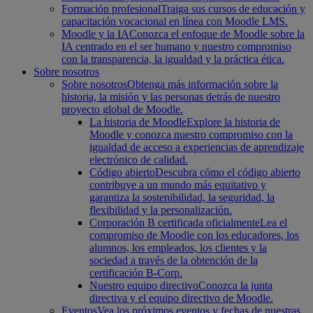
Formación profesional
Traiga sus cursos de educación y
capacitación vocacional en línea con Moodle LMS.
Moodle y la IA
Conozca el enfoque de Moodle sobre la
IA centrado en el ser humano y nuestro compromiso
con la transparencia, la igualdad y la práctica ética.
Sobre nosotros
Sobre nosotros
Obtenga más información sobre la
historia, la misión y las personas detrás de nuestro
proyecto global de Moodle.
La historia de Moodle
Explore la historia de
Moodle y conozca nuestro compromiso con la
igualdad de acceso a experiencias de aprendizaje
electrónico de calidad.
Código abierto
Descubra cómo el código abierto
contribuye a un mundo más equitativo y
garantiza la sostenibilidad, la seguridad, la
flexibilidad y la personalización.
Corporación B certificada oficialmente
Lea el
compromiso de Moodle con los educadores, los
alumnos, los empleados, los clientes y la
sociedad a través de la obtención de la
certificación B-Corp.
Nuestro equipo directivo
Conozca la junta
directiva y el equipo directivo de Moodle.
Eventos
Vea los próximos eventos y fechas de nuestras