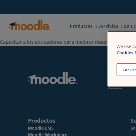
saltar
al
contenido
Expand child menu for
Expand 
Productos
Servicios
Soluc
Capacitar a los educadores para mejorar nuestro mundo.
We use co
Cookies 
Cookies
Productos
S
Moodle LMS
So
Moodle Workplace