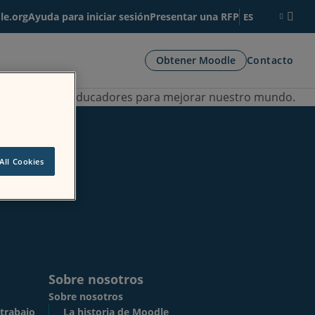
le.org
Ayuda para iniciar sesión
Presentar una RFP
ES
os
Obtener Moodle
Contacto
apacitar a los educadores para mejorar nuestro mundo.
All Cookies
Sobre nosotros
Sobre nosotros
 trabajo
La historia de Moodle