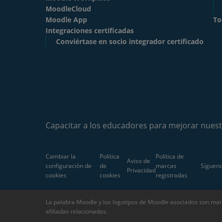
MoodleCloud
Moodle App
To
Integraciones certificadas
Conviértase en socio integrador certificado
Capacitar a los educadores para mejorar nues
Cambiar la
Política
Política de
Aviso de
configuración de
de
marcas
Sígueno
Privacidad
cookies
cookies
registradas
La palabra Moodle y los logotipos de Moodle asociados son mar
afiliadas relacionadas.