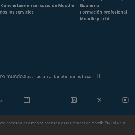
Conviértase en un socio de Moodle
Gobierno
dos los servicios
Formación profesional
Moodle y la IA
tro mundo.
Suscripción al boletín de noticias
s:
cas comerciales o marcas comerciales registradas de Moodle Pty Ltd o sus