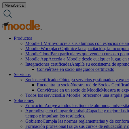
saltar
Menú
Cerca
al
contenido
Productos
Moodle LMS
Involucre a sus alumnos con espacios de apr
Moodle Workplace
Optimice la capacitación, la incorpor
MoodleCloud
Para particulares que venden cursos o peq
Moodle App
Acceda a Moodle desde cualquier lugar, en cu
Integraciones certificadas
Amplíe su ecosistema de aprend
Conviértase en socio integrador certificado
Servicios
Socios certificados
Obtenga servicios gestionados y experi
Encuentra tu socio
Nuestra red de Socios Certifica
Conviértase en un socio de Moodle
Muestra tu expe
Todos los servicios
En Moodle, ofrecemos una amplia gama 
Soluciones
Educación
Apoye a todos los tipos de alumnos, universita
Aprendizaje en el lugar de trabajo
Capacite y mejore las h
tiempo e impulsan los resultados.
Gobierno
Cumpla las normas reglamentarias y de conform
Formación profesional
Traiga sus cursos de educación y 