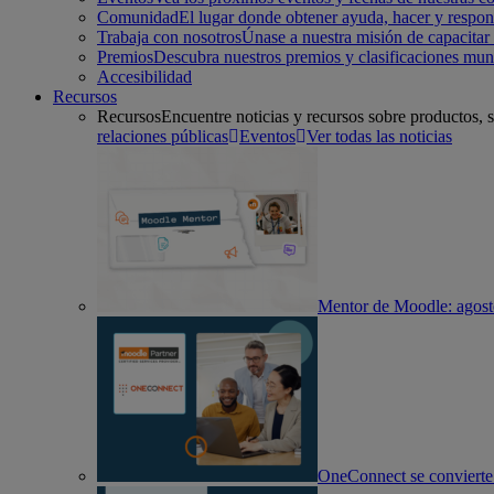
Comunidad
El lugar donde obtener ayuda, hacer y respon
Trabaja con nosotros
Únase a nuestra misión de capacita
Premios
Descubra nuestros premios y clasificaciones mun
Accesibilidad
Recursos
Recursos
Encuentre noticias y recursos sobre productos, 
relaciones públicas
Eventos
Ver todas las noticias
Mentor de Moodle: agost
OneConnect se convierte