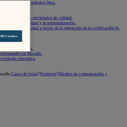
a igualdad y la práctica ética.
s de aprendizaje electrónico de calidad.
idad, la flexibilidad y la personalización.
ientes y la sociedad a través de la obtención de la certificación B-
All Cookies
el mundo.
bierto, Moodle LMS.
rofesionales en Moodle.
ecnología educativa.
Moodle.
Casos de éxito
Producto
Medios de comunicación y