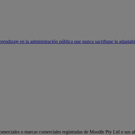
rendizaje en la administración pública que nunca sacrifique la adaptabi
erciales o marcas comerciales registradas de Moodle Pty Ltd o sus afi