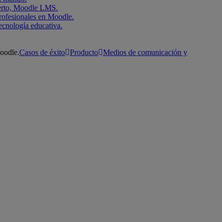
bierto, Moodle LMS.
rofesionales en Moodle.
ecnología educativa.
Moodle.
Casos de éxito
Producto
Medios de comunicación y