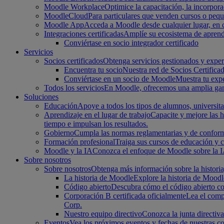
Moodle Workplace
Optimice la capacitación, la incorpor
MoodleCloud
Para particulares que venden cursos o peq
Moodle App
Acceda a Moodle desde cualquier lugar, en cu
Integraciones certificadas
Amplíe su ecosistema de aprend
Conviértase en socio integrador certificado
Servicios
Socios certificados
Obtenga servicios gestionados y experi
Encuentra tu socio
Nuestra red de Socios Certifica
Conviértase en un socio de Moodle
Muestra tu expe
Todos los servicios
En Moodle, ofrecemos una amplia gama 
Soluciones
Educación
Apoye a todos los tipos de alumnos, universita
Aprendizaje en el lugar de trabajo
Capacite y mejore las h
tiempo e impulsan los resultados.
Gobierno
Cumpla las normas reglamentarias y de conform
Formación profesional
Traiga sus cursos de educación y 
Moodle y la IA
Conozca el enfoque de Moodle sobre la IA 
Sobre nosotros
Sobre nosotros
Obtenga más información sobre la historia
La historia de Moodle
Explore la historia de Moodl
Código abierto
Descubra cómo el código abierto cont
Corporación B certificada oficialmente
Lea el compr
Corp.
Nuestro equipo directivo
Conozca la junta directiv
Eventos
Vea los próximos eventos y fechas de nuestras 