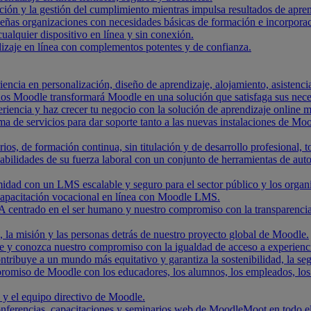
ación y la gestión del cumplimiento mientras impulsa resultados de apre
ueñas organizaciones con necesidades básicas de formación e incorpora
alquier dispositivo en línea y sin conexión.
izaje en línea con complementos potentes y de confianza.
encia en personalización, diseño de aprendizaje, alojamiento, asistencia
dos Moodle transformará Moodle en una solución que satisfaga sus nece
riencia y haz crecer tu negocio con la solución de aprendizaje online m
de servicios para dar soporte tanto a las nuevas instalaciones de Moo
rios, de formación continua, sin titulación y de desarrollo profesional
abilidades de su fuerza laboral con un conjunto de herramientas de aut
idad con un LMS escalable y seguro para el sector público y los orga
capacitación vocacional en línea con Moodle LMS.
centrado en el ser humano y nuestro compromiso con la transparencia, l
, la misión y las personas detrás de nuestro proyecto global de Moodle.
e y conozca nuestro compromiso con la igualdad de acceso a experiencia
ribuye a un mundo más equitativo y garantiza la sostenibilidad, la segur
omiso de Moodle con los educadores, los alumnos, los empleados, los cl
a y el equipo directivo de Moodle.
conferencias, capacitaciones y seminarios web de MoodleMoot en todo 