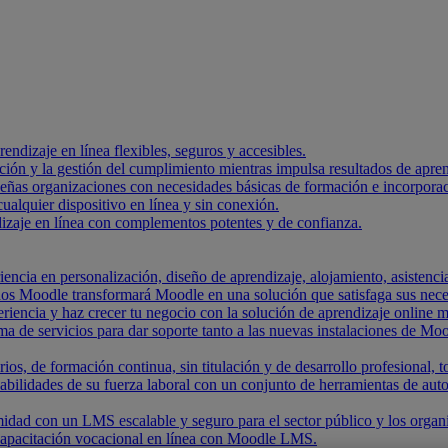
endizaje en línea flexibles, seguros y accesibles.
ación y la gestión del cumplimiento mientras impulsa resultados de apre
ueñas organizaciones con necesidades básicas de formación e incorpora
alquier dispositivo en línea y sin conexión.
izaje en línea con complementos potentes y de confianza.
encia en personalización, diseño de aprendizaje, alojamiento, asistencia
dos Moodle transformará Moodle en una solución que satisfaga sus nece
riencia y haz crecer tu negocio con la solución de aprendizaje online m
de servicios para dar soporte tanto a las nuevas instalaciones de Moo
rios, de formación continua, sin titulación y de desarrollo profesional
abilidades de su fuerza laboral con un conjunto de herramientas de aut
idad con un LMS escalable y seguro para el sector público y los orga
capacitación vocacional en línea con Moodle LMS.