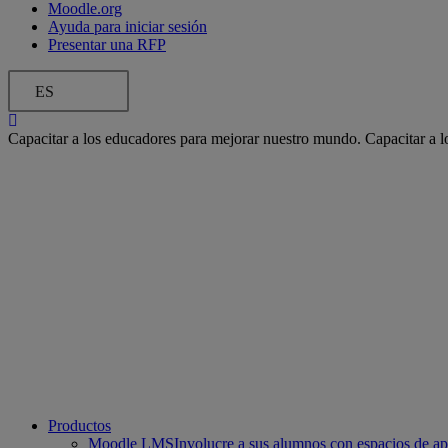
Moodle.org
Ayuda para iniciar sesión
Presentar una RFP
ES
Capacitar a los educadores para mejorar nuestro mundo.
Capacitar a 
Productos
Moodle LMS
Involucre a sus alumnos con espacios de apr