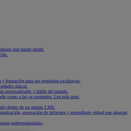
ndizaje que puede medir.
ción.
 y formación para sus requisitos exclusivos.
sidades únicas.
ás personalizable y fiable del mundo.
dle como a las ya existentes. Lea más aquí.
, todo dentro de un mismo LMS.
omatización, generación de informes y aprendizaje virtual que ahorran
nismos gubernamentales.