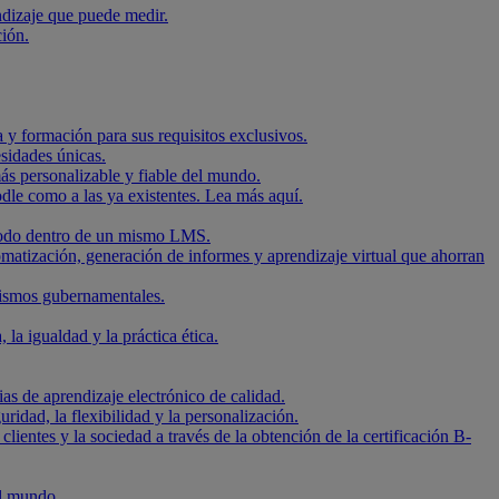
ndizaje que puede medir.
ción.
 y formación para sus requisitos exclusivos.
sidades únicas.
ás personalizable y fiable del mundo.
dle como a las ya existentes. Lea más aquí.
, todo dentro de un mismo LMS.
omatización, generación de informes y aprendizaje virtual que ahorran
nismos gubernamentales.
a igualdad y la práctica ética.
s de aprendizaje electrónico de calidad.
idad, la flexibilidad y la personalización.
ientes y la sociedad a través de la obtención de la certificación B-
el mundo.