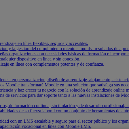
endizaje en línea flexibles, seguros y accesibles.
ación y la gestión del cumplimiento mientras impulsa resultados de apre
ueñas organizaciones con necesidades básicas de formación e incorpora
alquier dispositivo en línea y sin conexión.
izaje en línea con complementos potentes y de confianza.
encia en personalización, diseño de aprendizaje, alojamiento, asistencia
dos Moodle transformará Moodle en una solución que satisfaga sus nece
riencia y haz crecer tu negocio con la solución de aprendizaje online m
de servicios para dar soporte tanto a las nuevas instalaciones de Moo
rios, de formación continua, sin titulación y de desarrollo profesional
abilidades de su fuerza laboral con un conjunto de herramientas de aut
idad con un LMS escalable y seguro para el sector público y los orga
capacitación vocacional en línea con Moodle LMS.