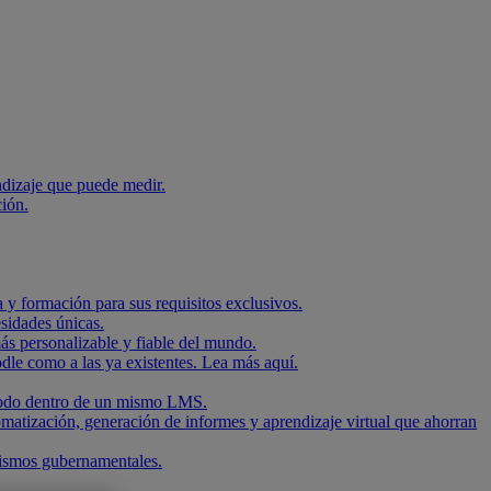
ndizaje que puede medir.
ción.
 y formación para sus requisitos exclusivos.
sidades únicas.
ás personalizable y fiable del mundo.
dle como a las ya existentes. Lea más aquí.
, todo dentro de un mismo LMS.
omatización, generación de informes y aprendizaje virtual que ahorran
nismos gubernamentales.