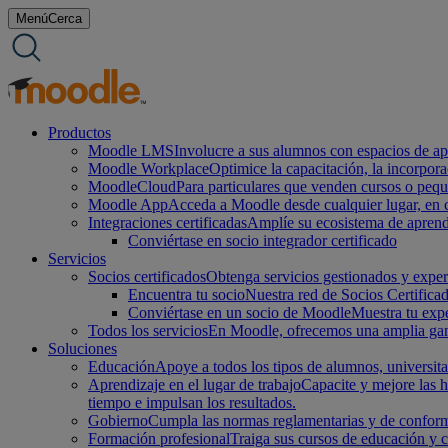
saltar
Menú
Cerca
al
contenido
Productos
Moodle LMS
Involucre a sus alumnos con espacios de apr
Moodle Workplace
Optimice la capacitación, la incorpor
MoodleCloud
Para particulares que venden cursos o peq
Moodle App
Acceda a Moodle desde cualquier lugar, en cu
Integraciones certificadas
Amplíe su ecosistema de aprend
Conviértase en socio integrador certificado
Servicios
Socios certificados
Obtenga servicios gestionados y experi
Encuentra tu socio
Nuestra red de Socios Certifica
Conviértase en un socio de Moodle
Muestra tu expe
Todos los servicios
En Moodle, ofrecemos una amplia gama 
Soluciones
Educación
Apoye a todos los tipos de alumnos, universita
Aprendizaje en el lugar de trabajo
Capacite y mejore las h
tiempo e impulsan los resultados.
Gobierno
Cumpla las normas reglamentarias y de conform
Formación profesional
Traiga sus cursos de educación y 