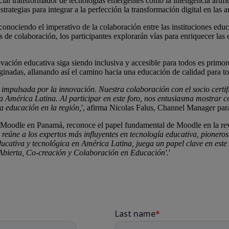
l transformador de tecnologías emergentes como la inteligencia artificial
rategias para integrar a la perfección la transformación digital en las a
onociendo el imperativo de la colaboración entre las instituciones educat
s de colaboración, los participantes explorarán vías para enriquecer las
ación educativa siga siendo inclusiva y accesible para todos es primordia
ginadas, allanando así el camino hacia una educación de calidad para to
 impulsada por la innovación. Nuestra colaboración con el socio cert
América Latina. Al participar en este foro, nos entusiasma mostrar có
la educación en la región,
', afirma Nicolas Falus, Channel Manager pa
oodle en Panamá, reconoce el papel fundamental de Moodle en la revo
eúne a los expertos más influyentes en tecnología educativa, pioneros 
ducativa y tecnológica en América Latina, juega un papel clave en este
n Abierta, Co-creación y Colaboración en Educación'.
'