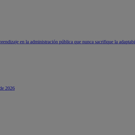
rendizaje en la administración pública que nunca sacrifique la adaptabi
 de 2026