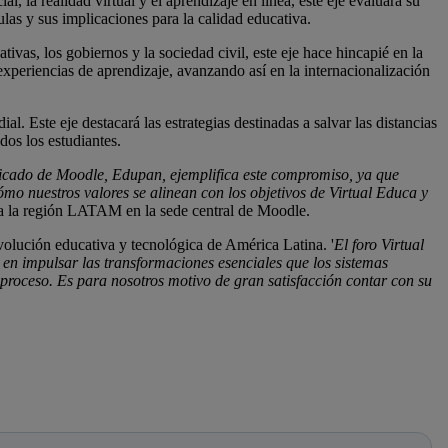
, la realidad virtual y el aprendizaje en línea, este eje evaluará su
ulas y sus implicaciones para la calidad educativa.
ivas, los gobiernos y la sociedad civil, este eje hace hincapié en la
 experiencias de aprendizaje, avanzando así en la internacionalización
l. Este eje destacará las estrategias destinadas a salvar las distancias
dos los estudiantes.
ificado de Moodle, Edupan, ejemplifica este compromiso, ya que
mo nuestros valores se alinean con los objetivos de Virtual Educa y
ra la región LATAM en la sede central de Moodle.
lución educativa y tecnológica de América Latina. '
El foro Virtual
en impulsar las transformaciones esenciales que los sistemas
 proceso. Es para nosotros motivo de gran satisfacción contar con su