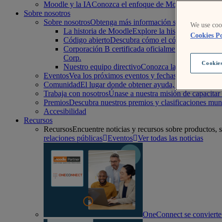
Moodle y la IA
Conozca el enfoque de Moodle sobre la IA 
Sobre nosotros
Sobre nosotros
Obtenga más información sobre la historia
We use cook
La historia de Moodle
Explore la historia de Moodl
Cookies Po
Código abierto
Descubra cómo el código abierto cont
Corporación B certificada oficialmente
Lea el compr
Corp.
Cookies
Nuestro equipo directivo
Conozca la junta directiv
Eventos
Vea los próximos eventos y fechas de nuestras 
Comunidad
El lugar donde obtener ayuda, hacer y respon
Trabaja con nosotros
Únase a nuestra misión de capacita
Premios
Descubra nuestros premios y clasificaciones mun
Accesibilidad
Recursos
Recursos
Encuentre noticias y recursos sobre productos, 
relaciones públicas
Eventos
Ver todas las noticias
OneConnect se convierte