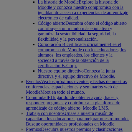
La historia de Moodle
Explore la historia de
Moodle y conozca nuestro compromiso con la
igualdad de acceso a experiencias de aprendizaje
electrónico de calidad.
Código abierto
Descubra cómo el código abierto
contribuye a un mundo más equitativo y
garantiza la sostenibilidad, la seguridad, la
flexibilidad y la personalización.
Corporación B certificada oficialmente
Lea el
compromiso de Moodle con los educadores, los
alumnos, los empleados, los clientes y la
sociedad a través de la obtención de la
certificación B-Corp.
Nuestro equipo directivo
Conozca la junta
directiva y el equipo directivo de Moodle.
Eventos
Vea los próximos eventos y fechas de nuestras
conferencias, capacitaciones y seminarios web de
MoodleMoot en todo el mundo.
Comunidad
El lugar donde obtener ayuda, hacer y
responder preguntas y contribuir a la plataforma de
aprendizaje de código abierto, Moodle LMS.
Trabaja con nosotros
Únase a nuestra misión de
capacitar a los educadores para mejorar nuestro mundo.
Busque oportunidades profesionales en Moodle.
Premios
Descubra nuestros premios y clasificaciones