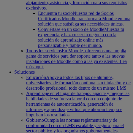
alojamiento, asistencia y formación para sus requisitos
exclusivos.
Encuentra tu socio
Nuestra red de Socios
Certificados Moodle transformará Moodle en una
solución que satisfaga sus necesidades únicas.
Conviértase en un socio de Moodle
Muestra tu
experiencia y haz crecer tu negocio con la
solución de aprendizaje online más
personalizable y fiable del mundo.
Todos los servicios
En Moodle, ofrecemos una amplia
gama de servicios para dar soporte tanto a las nuevas
instalaciones de Moodle como a las ya existentes. Lea
más aquí.
Soluciones
Educación
Apoye a todos los tipos de alumnos,
universitarios, de formación continua, sin titulación y de
desarrollo profesional, todo dentro de un mismo LMS.
Aprendizaje en el lugar de trabajo
Capacite y mejore las
habilidades de su fuerza laboral con un conjunto de
herramientas de automatización, generación de
informes y aprendizaje virtual que ahorran tiempo e
impulsan los resultados.
Gobierno
Cumpla las normas reglamentarias y de
conformidad con un LMS escalable y seguro para el
sector público y los organismos gubernamentales.