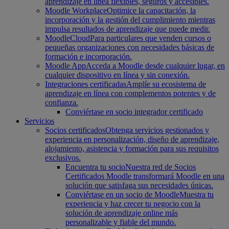
aprendizaje en línea flexibles, seguros y accesibles.
Moodle Workplace
Optimice la capacitación, la
incorporación y la gestión del cumplimiento mientras
impulsa resultados de aprendizaje que puede medir.
MoodleCloud
Para particulares que venden cursos o
pequeñas organizaciones con necesidades básicas de
formación e incorporación.
Moodle App
Acceda a Moodle desde cualquier lugar, en
cualquier dispositivo en línea y sin conexión.
Integraciones certificadas
Amplíe su ecosistema de
aprendizaje en línea con complementos potentes y de
confianza.
Conviértase en socio integrador certificado
Servicios
Socios certificados
Obtenga servicios gestionados y
experiencia en personalización, diseño de aprendizaje,
alojamiento, asistencia y formación para sus requisitos
exclusivos.
Encuentra tu socio
Nuestra red de Socios
Certificados Moodle transformará Moodle en una
solución que satisfaga sus necesidades únicas.
Conviértase en un socio de Moodle
Muestra tu
experiencia y haz crecer tu negocio con la
solución de aprendizaje online más
personalizable y fiable del mundo.