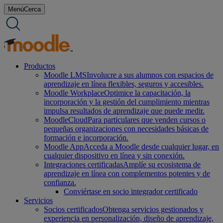
saltar
Menú
Cerca
al
contenido
Productos
Moodle LMS
Involucre a sus alumnos con espacios de
aprendizaje en línea flexibles, seguros y accesibles.
Moodle Workplace
Optimice la capacitación, la
incorporación y la gestión del cumplimiento mientras
impulsa resultados de aprendizaje que puede medir.
MoodleCloud
Para particulares que venden cursos o
pequeñas organizaciones con necesidades básicas de
formación e incorporación.
Moodle App
Acceda a Moodle desde cualquier lugar, en
cualquier dispositivo en línea y sin conexión.
Integraciones certificadas
Amplíe su ecosistema de
aprendizaje en línea con complementos potentes y de
confianza.
Conviértase en socio integrador certificado
Servicios
Socios certificados
Obtenga servicios gestionados y
experiencia en personalización, diseño de aprendizaje,