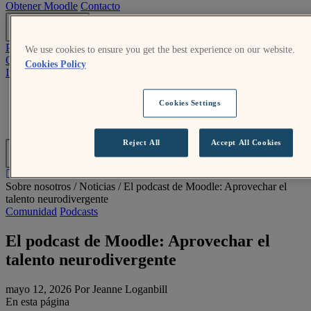
Obtener Moodle
Contacto
ES
Presentar una RFP
We use cookies to ensure you get the best experience on our website.
Obtener Moodle
Cookies Policy
Iniciar sesión
Moodle.org
Cookies Settings
Ayuda para iniciar sesión
Presentar una RFP
Reject All
Accept All Cookies
ES
Sobre nosotros /
Noticias
/
El podcast de Moodle: Aprovechar el
talento neurodivergente
Comunidad
Podcasts
El podcast de Moodle: Aprovechar el
talento neurodivergente
mayo 12, 2026 Por Jeanne Loganbill
En esta página