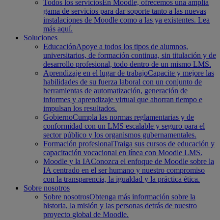
Todos los servicios
En Moodle, ofrecemos una amplia
gama de servicios para dar soporte tanto a las nuevas
instalaciones de Moodle como a las ya existentes. Lea
más aquí.
Soluciones
Educación
Apoye a todos los tipos de alumnos,
universitarios, de formación continua, sin titulación y de
desarrollo profesional, todo dentro de un mismo LMS.
Aprendizaje en el lugar de trabajo
Capacite y mejore las
habilidades de su fuerza laboral con un conjunto de
herramientas de automatización, generación de
informes y aprendizaje virtual que ahorran tiempo e
impulsan los resultados.
Gobierno
Cumpla las normas reglamentarias y de
conformidad con un LMS escalable y seguro para el
sector público y los organismos gubernamentales.
Formación profesional
Traiga sus cursos de educación y
capacitación vocacional en línea con Moodle LMS.
Moodle y la IA
Conozca el enfoque de Moodle sobre la
IA centrado en el ser humano y nuestro compromiso
con la transparencia, la igualdad y la práctica ética.
Sobre nosotros
Sobre nosotros
Obtenga más información sobre la
historia, la misión y las personas detrás de nuestro
proyecto global de Moodle.