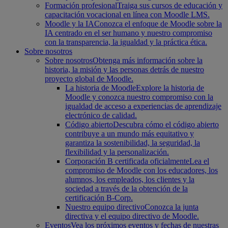
Formación profesional
Traiga sus cursos de educación y
capacitación vocacional en línea con Moodle LMS.
Moodle y la IA
Conozca el enfoque de Moodle sobre la
IA centrado en el ser humano y nuestro compromiso
con la transparencia, la igualdad y la práctica ética.
Sobre nosotros
Sobre nosotros
Obtenga más información sobre la
historia, la misión y las personas detrás de nuestro
proyecto global de Moodle.
La historia de Moodle
Explore la historia de
Moodle y conozca nuestro compromiso con la
igualdad de acceso a experiencias de aprendizaje
electrónico de calidad.
Código abierto
Descubra cómo el código abierto
contribuye a un mundo más equitativo y
garantiza la sostenibilidad, la seguridad, la
flexibilidad y la personalización.
Corporación B certificada oficialmente
Lea el
compromiso de Moodle con los educadores, los
alumnos, los empleados, los clientes y la
sociedad a través de la obtención de la
certificación B-Corp.
Nuestro equipo directivo
Conozca la junta
directiva y el equipo directivo de Moodle.
Eventos
Vea los próximos eventos y fechas de nuestras