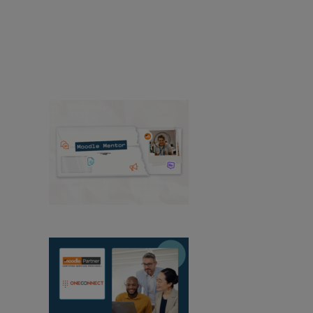
casos de estudio y mucho más de Moodle.
Casos
de éxito
Producto
Medios de comunicación y
relaciones públicas
Eventos
Ver todas las noticias
Mentor de Moodle:
agosto de 2026