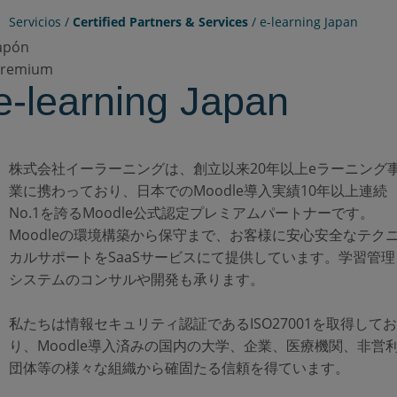
Servicios /
Certified Partners & Services
/
e-learning Japan
apón
remium
e-learning Japan
株式会社イーラーニングは、創立以来20年以上eラーニング
業に携わっており、日本でのMoodle導入実績10年以上連続
No.1を誇るMoodle公式認定プレミアムパートナーです。
Moodleの環境構築から保守まで、お客様に安心安全なテク
カルサポートをSaaSサービスにて提供しています。学習管理
システムのコンサルや開発も承ります。
私たちは情報セキュリティ認証であるISO27001を取得してお
り、Moodle導入済みの国内の大学、企業、医療機関、非営
団体等の様々な組織から確固たる信頼を得ています。