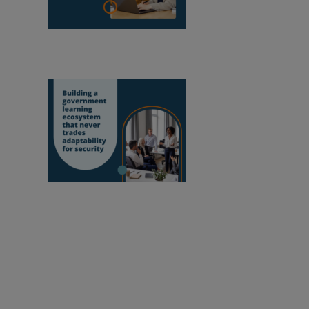
OneConnect se
convierte en socio certificado de Moodle en
Mozambique
Crear un ecosistema
de aprendizaje en la administración pública
que nunca sacrifique la adaptabilidad en aras
de la seguridad
apacitar a los educadores para mejorar nuestro mundo.
Suscripción al boletín de noticias