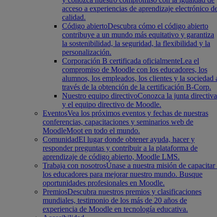
acceso a experiencias de aprendizaje electrónico d
calidad.
Código abierto
Descubra cómo el código abierto
contribuye a un mundo más equitativo y garantiza
la sostenibilidad, la seguridad, la flexibilidad y la
personalización.
Corporación B certificada oficialmente
Lea el
compromiso de Moodle con los educadores, los
alumnos, los empleados, los clientes y la sociedad 
través de la obtención de la certificación B-Corp.
Nuestro equipo directivo
Conozca la junta directiva
y el equipo directivo de Moodle.
Eventos
Vea los próximos eventos y fechas de nuestras
conferencias, capacitaciones y seminarios web de
MoodleMoot en todo el mundo.
Comunidad
El lugar donde obtener ayuda, hacer y
responder preguntas y contribuir a la plataforma de
aprendizaje de código abierto, Moodle LMS.
Trabaja con nosotros
Únase a nuestra misión de capacitar
los educadores para mejorar nuestro mundo. Busque
oportunidades profesionales en Moodle.
Premios
Descubra nuestros premios y clasificaciones
mundiales, testimonio de los más de 20 años de
experiencia de Moodle en tecnología educativa.