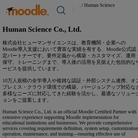
saltar
Servicios /
Certified Partners & Services
/
Human Science
Productos
al
Japón
Servicios
contenido
Premium
Soluciones
Sobre nosotros
Human Science Co., Ltd.
Recursos
株式会社ヒューマンサイエンスは、教育機関・企業への
Contacto
Moodle導入支援において豊富な実績を有する、Moodle公式認
定パートナーです。要件定義から構築・カスタマイズ、運用
保守、トレーニングまで、導入後の活用を見据えた包括的な
ES
ービスを提供しています。
10万人規模の全学導入や複雑な認証・外部システム連携、オ
Presentar una RFP
プレミス・クラウド環境での構築、バージョンアップ対応な
多様なニーズに対応してきた経験を活かし、最適なソリュー
ョンをご提案します。
Obtener Moodle
Human Science Co., Ltd. is an official Moodle Certified Partner with
Iniciar sesión
extensive experience supporting Moodle implementation for
educational institutions and businesses. We provide comprehensive
services covering requirements definition, system setup, customization
operation, maintenance, and training—ensuring effective use of