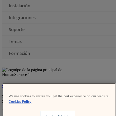
Instalación
Integraciones
Soporte
Temas
Formación
+81-3--5321-3111
We use cookies to ensure you get the best experience on our website.
2-7-1 Nishi-Shinjuku
Shinjuku-ku
Cookies Policy
Tokyo 163-0710
Japan