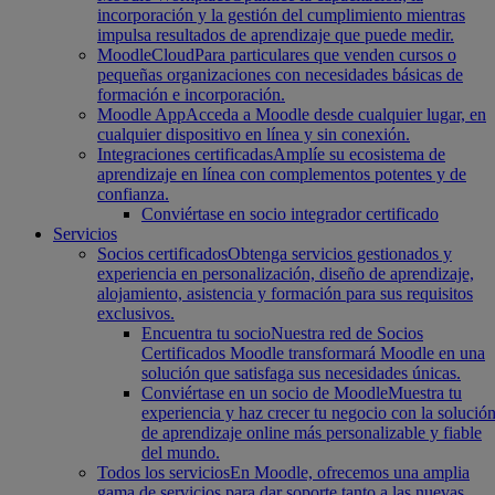
incorporación y la gestión del cumplimiento mientras
impulsa resultados de aprendizaje que puede medir.
MoodleCloud
Para particulares que venden cursos o
pequeñas organizaciones con necesidades básicas de
formación e incorporación.
Moodle App
Acceda a Moodle desde cualquier lugar, en
cualquier dispositivo en línea y sin conexión.
Integraciones certificadas
Amplíe su ecosistema de
aprendizaje en línea con complementos potentes y de
confianza.
Conviértase en socio integrador certificado
Servicios
Socios certificados
Obtenga servicios gestionados y
experiencia en personalización, diseño de aprendizaje,
alojamiento, asistencia y formación para sus requisitos
exclusivos.
Encuentra tu socio
Nuestra red de Socios
Certificados Moodle transformará Moodle en una
solución que satisfaga sus necesidades únicas.
Conviértase en un socio de Moodle
Muestra tu
experiencia y haz crecer tu negocio con la solució
de aprendizaje online más personalizable y fiable
del mundo.
Todos los servicios
En Moodle, ofrecemos una amplia
gama de servicios para dar soporte tanto a las nuevas