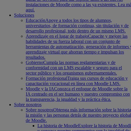
instalaciones de Moodle como a las ya existentes. Lea m
aquí.
Soluciones
Educación
Apoye a todos los tipos de alumnos,
universitarios, de formación continua, sin titulación y de
desarrollo profesional, todo dentro de un mismo LMS.
Aprendizaje en el lugar de trabajo
Capacite y mejore las
habilidades de su fuerza laboral con un conjunto de
herramientas de automatización, generación de informes 
aprendizaje virtual que ahorran tiempo e impulsan los
resultados.
Gobierno
Cumpla las normas reglamentarias y de
conformidad con un LMS escalable y seguro para el
sector público y los organismos gubernamentales.
Formación profesional
Traiga sus cursos de educación y
capacitación vocacional en línea con Moodle LMS.
Moodle y la IA
Conozca el enfoque de Moodle sobre la
IA centrado en el ser humano y nuestro compromiso con
la transparencia, la igualdad y la práctica ética.
Sobre nosotros
Sobre nosotros
Obtenga más información sobre la historia
la misión y las personas detrás de nuestro proyecto globa
de Moodle.
La historia de Moodle
Explore la historia de Moodl
y conozca nuestro compromiso con la igualdad de