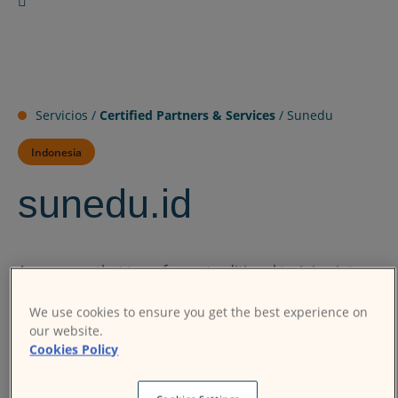
Servicios /
Certified Partners & Services
/
Sunedu
Indonesia
sunedu.id
A company that transforms traditional training into e-
learning, leveraging a combination of easy-to-learn
We use cookies to ensure you get the best experience on
content, a mobile-based learning management
our website.
system, and hybrid training.
Cookies Policy