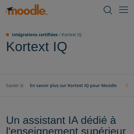
Aller
au
Produits
Expand
contenu
child
menu
Prestations de service
Intégrations certifiées
/
Kortext IQ
for
Expand
Kortext IQ
Produits
child
menu
Solutions
for
Expand
Prestations
child
de
menu
À propos de nous
service
for
Expand
Sauter à:
En savoir plus sur Kortext IQ pour Moodle
Solutions
child
menu
Ressources
for
Expand
À
child
Un assistant IA dédié à
propos
menu
Contact
de
l'enseignement supérieur
for