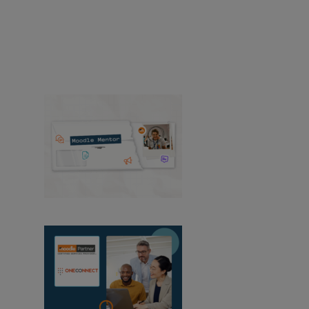
études de cas, et plus encore.
Témoignages de
réussite
Produit
Médias et relations
publiques
Événements
Voir toutes les actualités
Mentor Moodle :
août 2026
OneConnect devient