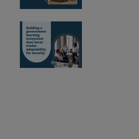
partenaire certifié Moodle au Mozambique
Mettre en place un
écosystème d'apprentissage au sein de
l'administration qui ne sacrifie jamais la
flexibilité au profit de la sécurité
Donner aux éducateurs les moyens d'améliorer notre
monde.
Inscription au bulletin d'information
Modifier les paramètres des cookies