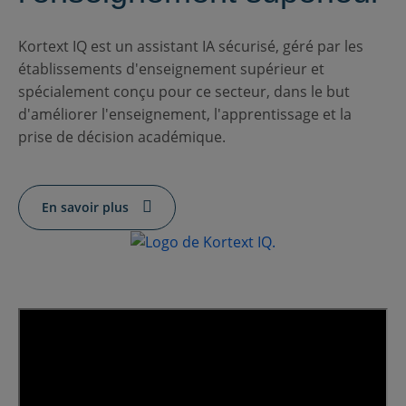
nous
Ressources
FR
Kortext IQ est un assistant IA sécurisé, géré par les
établissements d'enseignement supérieur et
spécialement conçu pour ce secteur, dans le but
d'améliorer l'enseignement, l'apprentissage et la
Soumettre un appel d'offres
prise de décision académique.
Obtenir Moodle
En savoir plus
Connexion