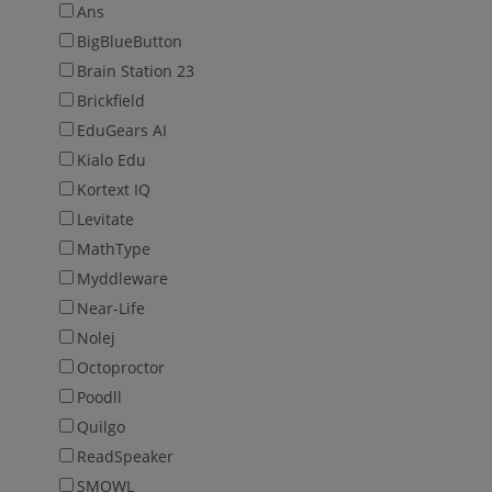
Ans
BigBlueButton
Brain Station 23
Brickfield
EduGears AI
Kialo Edu
Kortext IQ
Levitate
MathType
Myddleware
Near-Life
Nolej
Octoproctor
Poodll
Quilgo
ReadSpeaker
SMOWL