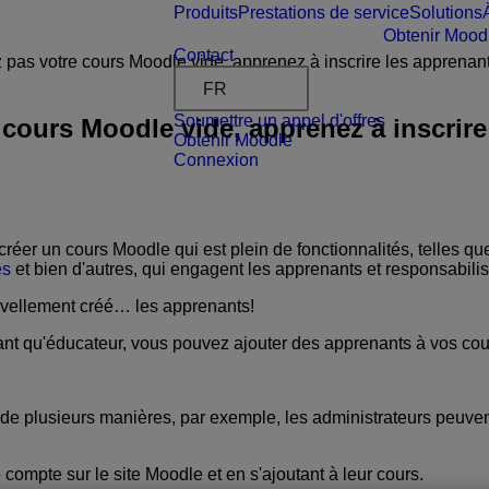
Produits
Prestations de service
Solutions
Obtenir Mood
Contact
 pas votre cours Moodle vide, apprenez à inscrire les apprenant
FR
Soumettre un appel d'offres
 cours Moodle vide, apprenez à inscrire
Obtenir Moodle
Connexion
réer un cours Moodle qui est plein de fonctionnalités, telles qu
es
et bien d'autres, qui engagent les apprenants et responsabilis
vellement créé… les apprenants!
nt qu'éducateur, vous pouvez ajouter des apprenants à vos co
 plusieurs manières, par exemple, les administrateurs peuvent 
compte sur le site Moodle et en s'ajoutant à leur cours.