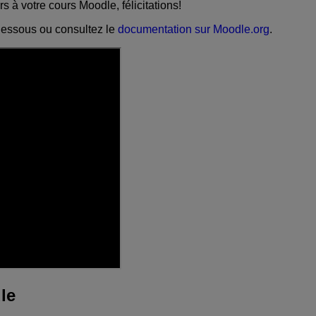
 à votre cours Moodle, félicitations!
dessous ou consultez le
documentation sur Moodle.org
.
le