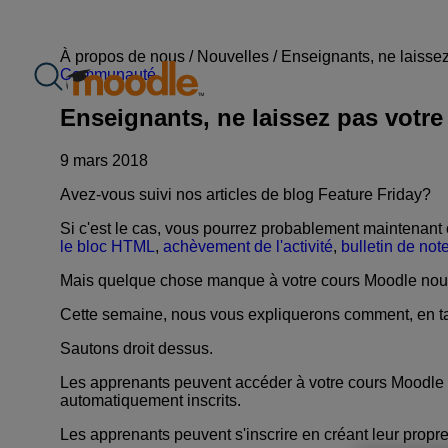
Aller
au
contenu
À propos de nous /
Nouvelles
/
Enseignants, ne laissez
Communauté
Enseignants, ne laissez pas votre
9 mars 2018
Avez-vous suivi nos articles de blog Feature Friday?
Si c'est le cas, vous pourrez probablement maintenant c
le bloc HTML
,
achèvement de l'activité
,
bulletin de not
Mais quelque chose manque à votre cours Moodle nou
Cette semaine, nous vous expliquerons comment, en ta
Sautons droit dessus.
Les apprenants peuvent accéder à votre cours Moodle de
automatiquement inscrits.
Les apprenants peuvent s'inscrire en créant leur propre 