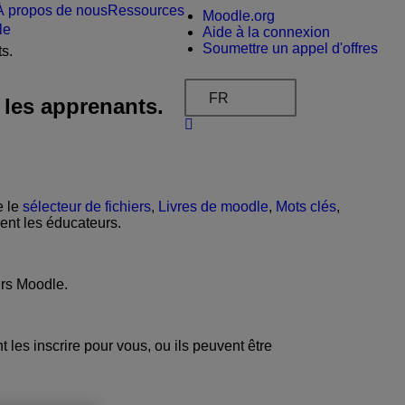
À propos de nous
Ressources
Moodle.org
le
Aide à la connexion
Soumettre un appel d'offres
s.
FR
 les apprenants.
e le
sélecteur de fichiers
,
Livres de moodle
,
Mots clés
,
ent les éducateurs.
urs Moodle.
les inscrire pour vous, ou ils peuvent être