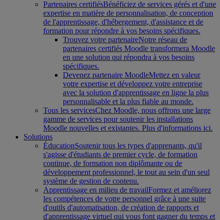
Partenaires certifiés
Bénéficiez de services gérés et d'une
expertise en matière de personnalisation, de conception
de l'apprentissage, d'hébergement, d'assistance et de
formation pour répondre à vos besoins spécifiques.
Trouvez votre partenaire
Notre réseau de
partenaires certifiés Moodle transformera Moodle
en une solution qui répondra à vos besoins
spécifiques.
Devenez partenaire Moodle
Mettez en valeur
votre expertise et développez votre entreprise
avec la solution d'apprentissage en ligne la plus
personnalisable et la plus fiable au monde.
Tous les services
Chez Moodle, nous offrons une large
gamme de services pour soutenir les installations
Moodle nouvelles et existantes. Plus d'informations ici.
Solutions
Éducation
Soutenir tous les types d'apprenants, qu'il
s'agisse d'étudiants de premier cycle, de formation
continue, de formation non diplômante ou de
développement professionnel, le tout au sein d'un seul
système de gestion de contenu.
Apprentissage en milieu de travail
Formez et améliorez
les compétences de votre personnel grâce à une suite
d'outils d'automatisation, de création de rapports et
d'apprentissage virtuel qui vous font gagner du temps et