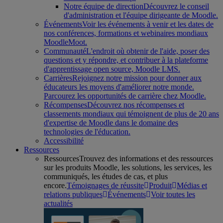
Notre équipe de direction
Découvrez le conseil
d'administration et l'équipe dirigeante de Moodle.
Événements
Voir les événements à venir et les dates de
nos conférences, formations et webinaires mondiaux
MoodleMoot.
Communauté
L'endroit où obtenir de l'aide, poser des
questions et y répondre, et contribuer à la plateforme
d'apprentissage open source, Moodle LMS.
Carrières
Rejoignez notre mission pour donner aux
éducateurs les moyens d'améliorer notre monde.
Parcourez les opportunités de carrière chez Moodle.
Récompenses
Découvrez nos récompenses et
classements mondiaux qui témoignent de plus de 20 ans
d'expertise de Moodle dans le domaine des
technologies de l'éducation.
Accessibilité
Ressources
Ressources
Trouvez des informations et des ressources
sur les produits Moodle, les solutions, les services, les
communiqués, les études de cas, et plus
encore.
Témoignages de réussite
Produit
Médias et
relations publiques
Événements
Voir toutes les
actualités