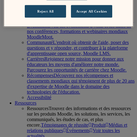
les employés, les clients et la société en obtenant
la certification B-Corp.
Reject All
Accept All Cookies
Notre équipe de direction
Découvrez le conseil
d'administration et l'équipe dirigeante de Moodle.
Événements
Voir les événements à venir et les dates de
nos conférences, formations et webinaires mondiaux
MoodleMoot.
Communauté
L'endroit où obtenir de l'aide, poser des
questions et y répondre, et contribuer à la plateforme
d'apprentissage open source, Moodle LMS.
Carrières
Rejoignez notre mission pour donner aux
éducateurs les moyens d'améliorer notre monde.
Parcourez les opportunités de carrière chez Moodle.
Récompenses
Découvrez nos récompenses et
classements mondiaux qui témoignent de plus de 20 ans
d'expertise de Moodle dans le domaine des
technologies de l'éducation.
Accessibilité
Ressources
Ressources
Trouvez des informations et des ressources
sur les produits Moodle, les solutions, les services, les
communiqués, les études de cas, et plus
encore.
Témoignages de réussite
Produit
Médias et
relations publiques
Événements
Voir toutes les
actualités