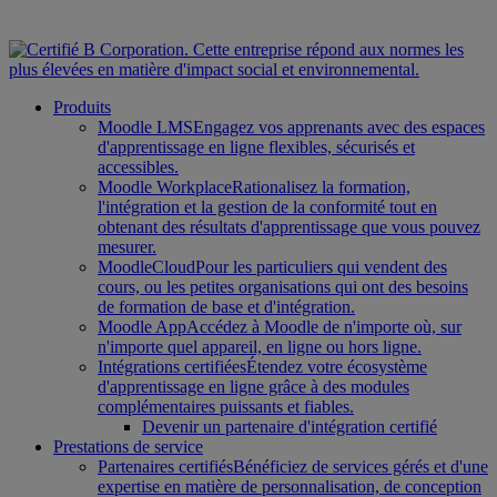
Produits
Moodle LMS
Engagez vos apprenants avec des espaces
d'apprentissage en ligne flexibles, sécurisés et
accessibles.
Moodle Workplace
Rationalisez la formation,
l'intégration et la gestion de la conformité tout en
obtenant des résultats d'apprentissage que vous pouvez
mesurer.
MoodleCloud
Pour les particuliers qui vendent des
cours, ou les petites organisations qui ont des besoins
de formation de base et d'intégration.
Moodle App
Accédez à Moodle de n'importe où, sur
n'importe quel appareil, en ligne ou hors ligne.
Intégrations certifiées
Étendez votre écosystème
d'apprentissage en ligne grâce à des modules
complémentaires puissants et fiables.
Devenir un partenaire d'intégration certifié
Prestations de service
Partenaires certifiés
Bénéficiez de services gérés et d'une
expertise en matière de personnalisation, de conception