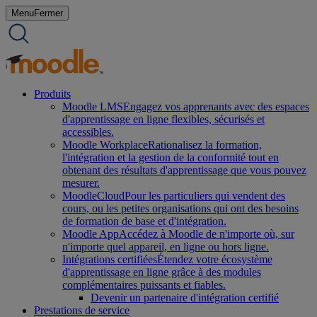
Aller
Menu
Fermer
au
contenu
Produits
Moodle LMS
Engagez vos apprenants avec des espaces
d'apprentissage en ligne flexibles, sécurisés et
accessibles.
Moodle Workplace
Rationalisez la formation,
l'intégration et la gestion de la conformité tout en
obtenant des résultats d'apprentissage que vous pouvez
mesurer.
MoodleCloud
Pour les particuliers qui vendent des
cours, ou les petites organisations qui ont des besoins
de formation de base et d'intégration.
Moodle App
Accédez à Moodle de n'importe où, sur
n'importe quel appareil, en ligne ou hors ligne.
Intégrations certifiées
Étendez votre écosystème
d'apprentissage en ligne grâce à des modules
complémentaires puissants et fiables.
Devenir un partenaire d'intégration certifié
Prestations de service