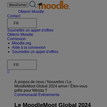
Aller
Menu
Fermer
au
contenu
Obtenir Moodle
Contact
FR
Soumettre un appel d'offres
Obtenir Moodle
Connexion
Moodle.org
Aide à la connexion
Soumettre un appel d'offres
FR
À propos de nous /
Nouvelles
/
Le
MoodleMoot Global 2024 arrive ! Êtes-vous
prêts pour Mérida ?
Communauté
Événements
Le MoodleMoot Global 2024