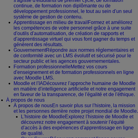
s'agisse d'étudiants de premier cycle, de formation
continue, de formation non diplômante ou de
développement professionnel, le tout au sein d'un seul
système de gestion de contenu.
Apprentissage en milieu de travail
Formez et améliorez
les compétences de votre personnel grâce à une suite
d'outils d'automatisation, de création de rapports et
d'apprentissage virtuel qui vous font gagner du temps et
génèrent des résultats.
Gouvernement
Répondre aux normes réglementaires et
de conformité avec un LMS évolutif et sécurisé pour le
secteur public et les agences gouvernementales.
Formation professionnelle
Mettez vos cours
d'enseignement et de formation professionnels en ligne
avec Moodle LMS.
Moodle et l'IA
Découvrez l'approche humaine de Moodle
en matière d'intelligence artificielle et notre engagement
en faveur de la transparence, de l'égalité et de l'éthique.
À propos de nous
À propos de nous
En savoir plus sur l'histoire, la mission
et les personnes derrière notre projet mondial de Moodle.
L'histoire de Moodle
Explorez l'histoire de Moodle et
découvrez notre engagement à soutenir l'équité
d'accès à des expériences d'apprentissage en ligne
de qualité.