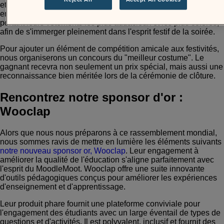
et colorée qui reflète la diversité de notre communauté. Nous
encourageons tous les participants à s'approprier le thème en
portant leurs vêtements les plus audacieux et les plus colorés,
afin de s'immerger pleinement dans l'esprit festif de la soirée.
Pour ajouter un élément de compétition amicale aux festivités,
nous organiserons un concours du "meilleur costume". Le
gagnant recevra non seulement un prix spécial, mais aussi une
reconnaissance bien méritée lors de la cérémonie de clôture.
Rencontrez notre sponsor d'or :
Wooclap
Alors que nous nous préparons à ce rassemblement mondial,
nous sommes ravis de mettre en lumière les éléments suivants
notre nouveau sponsor or, Wooclap
. Leur engagement à
améliorer la qualité de l'éducation s'aligne parfaitement avec
l'esprit du MoodleMoot. Wooclap offre une suite innovante
d'outils pédagogiques conçus pour améliorer les expériences
d'enseignement et d'apprentissage.
Leur produit phare fournit une plateforme conviviale pour
l'engagement des étudiants avec un large éventail de types de
questions et d'activités. Il est polyvalent, inclusif et fournit des