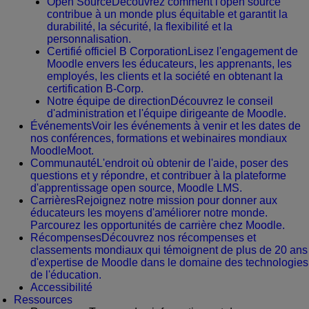
Open Source
Découvrez comment l'open source
contribue à un monde plus équitable et garantit la
durabilité, la sécurité, la flexibilité et la
personnalisation.
Certifié officiel B Corporation
Lisez l'engagement de
Moodle envers les éducateurs, les apprenants, les
employés, les clients et la société en obtenant la
certification B-Corp.
Notre équipe de direction
Découvrez le conseil
d'administration et l'équipe dirigeante de Moodle.
Événements
Voir les événements à venir et les dates de
nos conférences, formations et webinaires mondiaux
MoodleMoot.
Communauté
L'endroit où obtenir de l'aide, poser des
questions et y répondre, et contribuer à la plateforme
d'apprentissage open source, Moodle LMS.
Carrières
Rejoignez notre mission pour donner aux
éducateurs les moyens d'améliorer notre monde.
Parcourez les opportunités de carrière chez Moodle.
Récompenses
Découvrez nos récompenses et
classements mondiaux qui témoignent de plus de 20 ans
d'expertise de Moodle dans le domaine des technologies
de l'éducation.
Accessibilité
Ressources