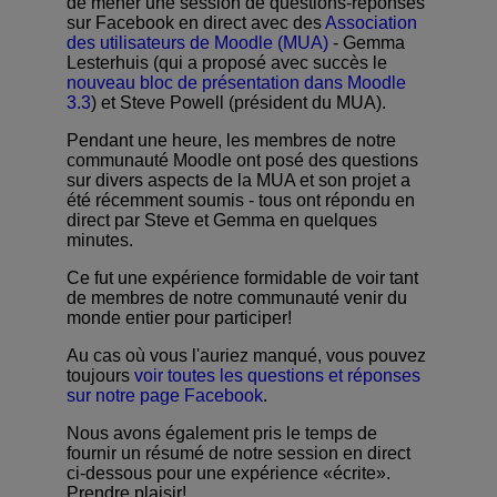
de mener une session de questions-réponses
sur Facebook en direct avec des
Association
des utilisateurs de Moodle (MUA)
- Gemma
Lesterhuis (qui a proposé avec succès le
Soumettre un appel d'offres
nouveau bloc de présentation dans Moodle
3.3
) et Steve Powell (président du MUA).
Obtenir Moodle
Pendant une heure, les membres de notre
communauté Moodle ont posé des questions
sur divers aspects de la MUA et son projet a
Connexion
été récemment soumis - tous ont répondu en
direct par Steve et Gemma en quelques
minutes.
Ce fut une expérience formidable de voir tant
de membres de notre communauté venir du
monde entier pour participer!
Au cas où vous l'auriez manqué, vous pouvez
toujours
voir toutes les questions et réponses
sur notre page Facebook
.
Nous avons également pris le temps de
fournir un résumé de notre session en direct
ci-dessous pour une expérience «écrite».
Prendre plaisir!