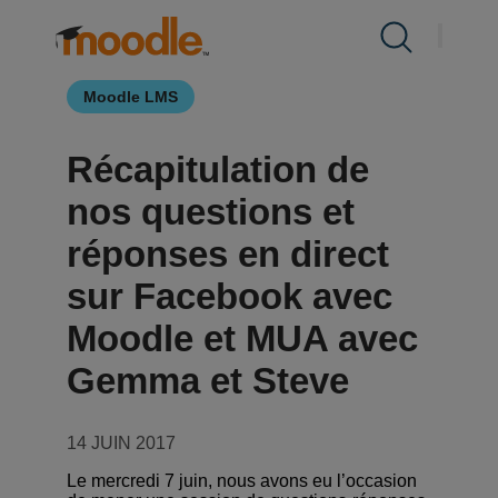
Aller
au
Produits
À propos de nous /
Nouvelles
/
contenu
Moodle LMS
Prestations de service
Récapitulation de
Solutions
nos questions et
réponses en direct
À propos de nous
sur Facebook avec
Moodle et MUA avec
Ressources
Gemma et Steve
Contact
14 JUIN 2017
Le mercredi 7 juin, nous avons eu l’occasion
FR