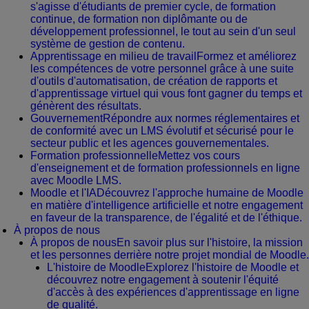
s'agisse d'étudiants de premier cycle, de formation
continue, de formation non diplômante ou de
développement professionnel, le tout au sein d'un seul
système de gestion de contenu.
Apprentissage en milieu de travail
Formez et améliorez
les compétences de votre personnel grâce à une suite
d'outils d'automatisation, de création de rapports et
d'apprentissage virtuel qui vous font gagner du temps et
génèrent des résultats.
Gouvernement
Répondre aux normes réglementaires et
de conformité avec un LMS évolutif et sécurisé pour le
secteur public et les agences gouvernementales.
Formation professionnelle
Mettez vos cours
d'enseignement et de formation professionnels en ligne
avec Moodle LMS.
Moodle et l'IA
Découvrez l'approche humaine de Moodle
en matière d'intelligence artificielle et notre engagement
en faveur de la transparence, de l'égalité et de l'éthique.
À propos de nous
À propos de nous
En savoir plus sur l'histoire, la mission
et les personnes derrière notre projet mondial de Moodle.
L'histoire de Moodle
Explorez l'histoire de Moodle et
découvrez notre engagement à soutenir l'équité
d'accès à des expériences d'apprentissage en ligne
de qualité.