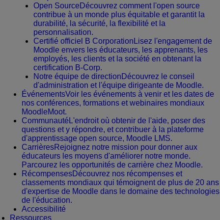
Open Source
Découvrez comment l'open source
contribue à un monde plus équitable et garantit la
durabilité, la sécurité, la flexibilité et la
personnalisation.
Certifié officiel B Corporation
Lisez l'engagement de
Moodle envers les éducateurs, les apprenants, les
employés, les clients et la société en obtenant la
certification B-Corp.
Notre équipe de direction
Découvrez le conseil
d'administration et l'équipe dirigeante de Moodle.
Événements
Voir les événements à venir et les dates de
nos conférences, formations et webinaires mondiaux
MoodleMoot.
Communauté
L'endroit où obtenir de l'aide, poser des
questions et y répondre, et contribuer à la plateforme
d'apprentissage open source, Moodle LMS.
Carrières
Rejoignez notre mission pour donner aux
éducateurs les moyens d'améliorer notre monde.
Parcourez les opportunités de carrière chez Moodle.
Récompenses
Découvrez nos récompenses et
classements mondiaux qui témoignent de plus de 20 ans
d'expertise de Moodle dans le domaine des technologies
de l'éducation.
Accessibilité
Ressources