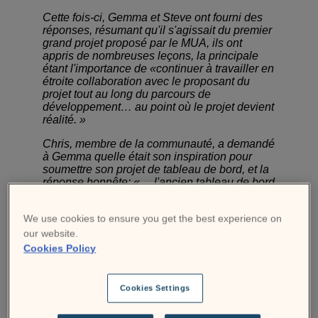
Cette fois-ci, Gemma et Steve ont fourni des
réponses, résumant qu'il s'agissait du premier
grand projet proposé par le MUA, ils ont
appris de nombreuses leçons, la principale
étant l'importance de «continuer à travailler en
étroite collaboration avec le proposant du
projet tout au long du parcours de
développement… au point où le projet devient
réalité. »
Chris, membre de la communauté, a demandé
à Gemma quelle était son inspiration pour
soumettre son projet de tableau de bord, et la
réponse honnête: «… l'ancien tableau de bord
était quelque chose qui me dérangeait
pendant un certain temps… J'ai beaucoup
We use cookies to ensure you get the best experience on
regardé autour de moi, essayé plusieurs
plugins… quand j'ai rejoint le MUA c'était plus
our website.
comme, "D'accord, essayons ceci." "
Cookies Policy
Ps Vous pouvez en savoir plus sur
l'inspiration de Gemma derrière le projet lors
Cookies Settings
de notre dernière interview avec elle.