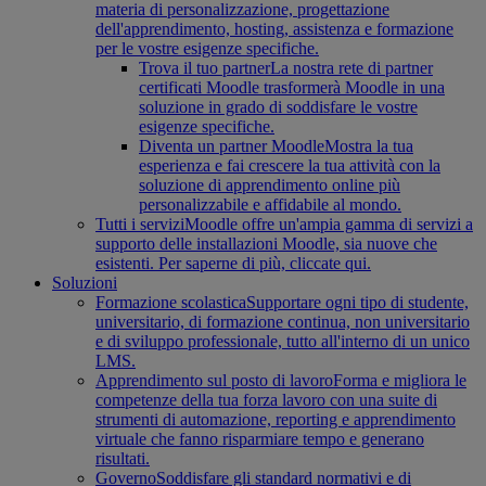
materia di personalizzazione, progettazione
dell'apprendimento, hosting, assistenza e formazione
per le vostre esigenze specifiche.
Trova il tuo partner
La nostra rete di partner
certificati Moodle trasformerà Moodle in una
soluzione in grado di soddisfare le vostre
esigenze specifiche.
Diventa un partner Moodle
Mostra la tua
esperienza e fai crescere la tua attività con la
soluzione di apprendimento online più
personalizzabile e affidabile al mondo.
Tutti i servizi
Moodle offre un'ampia gamma di servizi a
supporto delle installazioni Moodle, sia nuove che
esistenti. Per saperne di più, cliccate qui.
Soluzioni
Formazione scolastica
Supportare ogni tipo di studente,
universitario, di formazione continua, non universitario
e di sviluppo professionale, tutto all'interno di un unico
LMS.
Apprendimento sul posto di lavoro
Forma e migliora le
competenze della tua forza lavoro con una suite di
strumenti di automazione, reporting e apprendimento
virtuale che fanno risparmiare tempo e generano
risultati.
Governo
Soddisfare gli standard normativi e di