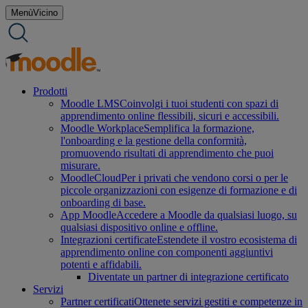
Salta
Menù
Vicino
al
contenuto
Prodotti
Moodle LMS
Coinvolgi i tuoi studenti con spazi di
apprendimento online flessibili, sicuri e accessibili.
Moodle Workplace
Semplifica la formazione,
l'onboarding e la gestione della conformità,
promuovendo risultati di apprendimento che puoi
misurare.
MoodleCloud
Per i privati che vendono corsi o per le
piccole organizzazioni con esigenze di formazione e di
onboarding di base.
App Moodle
Accedere a Moodle da qualsiasi luogo, su
qualsiasi dispositivo online e offline.
Integrazioni certificate
Estendete il vostro ecosistema di
apprendimento online con componenti aggiuntivi
potenti e affidabili.
Diventate un partner di integrazione certificato
Servizi
Partner certificati
Ottenete servizi gestiti e competenze in