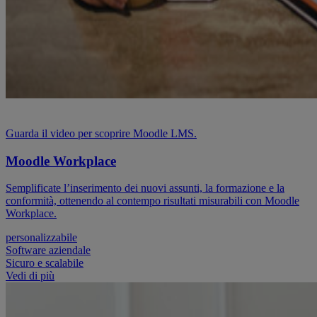
Guarda il video per scoprire Moodle LMS.
Moodle Workplace
Semplificate l’inserimento dei nuovi assunti, la formazione e la
conformità, ottenendo al contempo risultati misurabili con Moodle
Workplace.
personalizzabile
Software aziendale
Sicuro e scalabile
Vedi di più