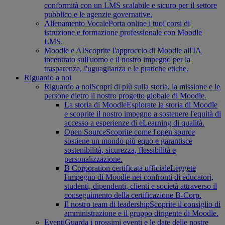
conformità con un LMS scalabile e sicuro per il settore
pubblico e le agenzie governative.
Allenamento Vocale
Porta online i tuoi corsi di
istruzione e formazione professionale con Moodle
LMS.
Moodle e AI
Scoprite l'approccio di Moodle all'IA
incentrato sull'uomo e il nostro impegno per la
trasparenza, l'uguaglianza e le pratiche etiche.
Riguardo a noi
Riguardo a noi
Scopri di più sulla storia, la missione e le
persone dietro il nostro progetto globale di Moodle.
La storia di Moodle
Esplorate la storia di Moodle
e scoprite il nostro impegno a sostenere l'equità di
accesso a esperienze di eLearning di qualità.
Open Source
Scoprite come l'open source
sostiene un mondo più equo e garantisce
sostenibilità, sicurezza, flessibilità e
personalizzazione.
B Corporation certificata ufficiale
Leggete
l'impegno di Moodle nei confronti di educatori,
studenti, dipendenti, clienti e società attraverso il
conseguimento della certificazione B-Corp.
Il nostro team di leadership
Scoprite il consiglio di
amministrazione e il gruppo dirigente di Moodle.
Eventi
Guarda i prossimi eventi e le date delle nostre