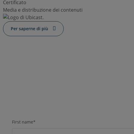
Certificato
Media e distribuzione dei contenuti
Per saperne di più
Scopri di più sulle
integrazioni certificate
Moodle
Completa il modulo di richiesta di seguito e uno dei
membri del nostro team sarà in contatto per discutere i
prossimi passi.
First name
*