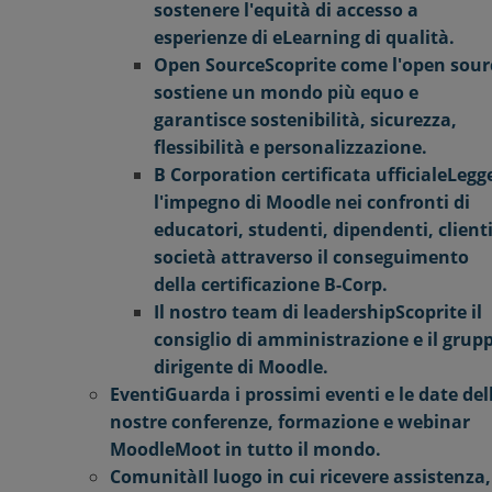
sostenere l'equità di accesso a
esperienze di eLearning di qualità.
Open Source
Scoprite come l'open sour
sostiene un mondo più equo e
garantisce sostenibilità, sicurezza,
flessibilità e personalizzazione.
B Corporation certificata ufficiale
Legg
l'impegno di Moodle nei confronti di
educatori, studenti, dipendenti, clienti
società attraverso il conseguimento
della certificazione B-Corp.
Il nostro team di leadership
Scoprite il
consiglio di amministrazione e il grup
dirigente di Moodle.
Eventi
Guarda i prossimi eventi e le date del
nostre conferenze, formazione e webinar
MoodleMoot in tutto il mondo.
Comunità
Il luogo in cui ricevere assistenza,