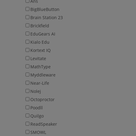
Ans
BigBlueButton
Brain Station 23
Brickfield
EduGears AI
Kialo Edu
Kortext IQ
Levitate
MathType
Myddleware
Near-Life
Nolej
Octoproctor
Poodll
Quilgo
ReadSpeaker
SMOWL