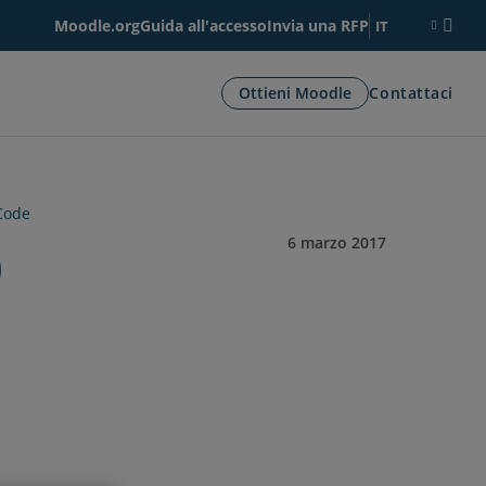
Moodle.org
Guida all'accesso
Invia una RFP
IT
Ottieni Moodle
Contattaci
Code
o
6 marzo 2017