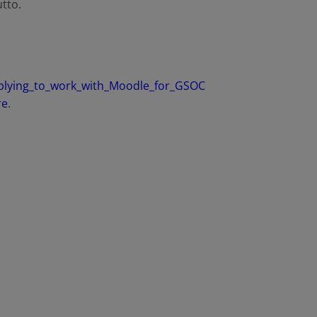
tto.
plying_to_work_with_Moodle_for_GSOC
re
.