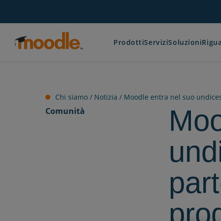
Salta
al
contenuto
Prodotti
Servizi
Soluzioni
Rigua
Chi siamo /
Notizia
/
Moodle entra nel suo undice
Moo
Comunità
und
part
pro