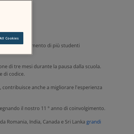
All Cookies
sul coinvolgimento di più studenti
e di tre mesi durante la pausa dalla scuola.
e di codice.
contribuisce anche a migliorare l'esperienza
segnando il nostro 11 ° anno di coinvolgimento.
i da Romania, India, Canada e Sri Lanka
grandi