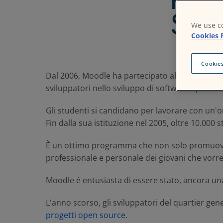
Sum
We use co
Cookies 
Cookies
Dal 2006, Moodle ha partecipato al programma
sviluppatori nello sviluppo di software open so
Gli studenti si candidano per lavorare con un'
Fin dalla sua istituzione nel 2005, oltre 10.000 
È un ottimo programma che non solo promuove i
professionale e personale dei giovani che vorr
Moodle è entusiasta di essere stato, ancora un
L'anno scorso, gli sviluppatori del quartier g
progetti open source
.