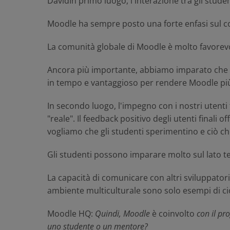
David
In primo luogo, l'interazione tra gli stude
Moodle ha sempre posto una forte enfasi sul coi
La comunità globale di Moodle è molto favorevo
Ancora più importante, abbiamo imparato che le
in tempo e vantaggioso per rendere Moodle più
In secondo luogo, l'impegno con i nostri utenti 
"reale". Il feedback positivo degli utenti finali
vogliamo che gli studenti sperimentino e ciò c
Gli studenti possono imparare molto sul lato te
La capacità di comunicare con altri sviluppatori
ambiente multiculturale sono solo esempi di c
Moodle HQ
:
Quindi, Moodle
è coinvolto
con il pr
uno studente o un mentore?