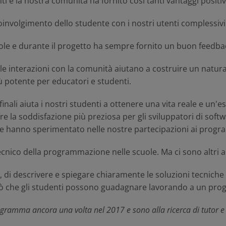
nti e la nostra comunità ha fornito così tanti vantaggi positi
nvolgimento dello studente con i nostri utenti complessivi 
le e durante il progetto ha sempre fornito un buon feedback
 interazioni con la comunità aiutano a costruire un natura
 potente per educatori e studenti.
finali aiuta i nostri studenti a ottenere una vita reale e un
 offre la soddisfazione più preziosa per gli sviluppatori di s
he hanno sperimentato nelle nostre partecipazioni ai progr
cnico della programmazione nelle scuole. Ma ci sono altri asp
, di descrivere e spiegare chiaramente le soluzioni tecniche 
iò che gli studenti possono guadagnare lavorando a un pro
ogramma ancora una volta nel 2017 e sono alla ricerca di tutor 