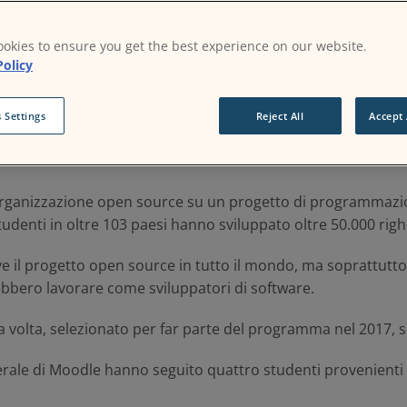
mer of Code
okies to ensure you get the best experience on our website.
Policy
 Settings
Reject All
Accept 
 Google Summer of Code, un programma globale incentrato 
urce.
organizzazione open source su un progetto di programmazion
studenti in oltre 103 paesi hanno sviluppato oltre 50.000 righ
l progetto open source in tutto il mondo, ma soprattutto, 
ebbero lavorare come sviluppatori di software.
a volta, selezionato per far parte del programma nel 2017, 
enerale di Moodle hanno seguito quattro studenti provenient