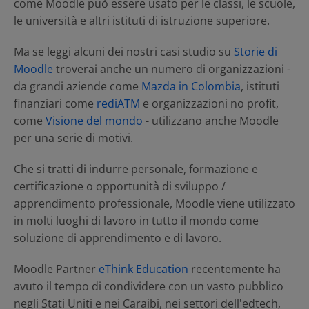
come Moodle può essere usato per le classi, le scuole,
risorse
le università e altri istituti di istruzione superiore.
IT
Ma se leggi alcuni dei nostri casi studio su
Storie di
Moodle
troverai anche un numero di organizzazioni -
da grandi aziende come
Mazda in Colombia
, istituti
Invia una RFP
finanziari come
rediATM
e organizzazioni no profit,
come
Visione del mondo
- utilizzano anche Moodle
per una serie di motivi.
Ottieni Moodle
Che si tratti di indurre personale, formazione e
certificazione o opportunità di sviluppo /
Accesso
apprendimento professionale, Moodle viene utilizzato
in molti luoghi di lavoro in tutto il mondo come
soluzione di apprendimento e di lavoro.
Moodle Partner
eThink Education
recentemente ha
avuto il tempo di condividere con un vasto pubblico
negli Stati Uniti e nei Caraibi, nei settori dell'edtech,