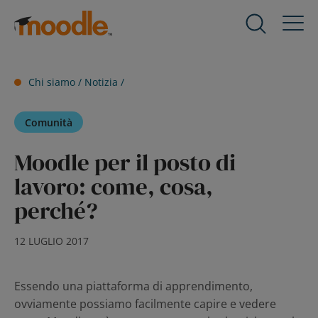
Salta
al
Prodotti
Expand
contenuto
child
menu
Servizi
Chi siamo /
Notizia
/
for
Expand
Prodotti
child
Comunità
menu
Soluzioni
for
Expand
Moodle per il posto di
Servizi
child
lavoro: come, cosa,
menu
Riguardo a noi
for
Expand
perché?
Soluzioni
child
menu
risorse
12 LUGLIO 2017
for
Expand
Riguardo
child
a
Essendo una piattaforma di apprendimento,
menu
Contattaci
noi
ovviamente possiamo facilmente capire e vedere
for