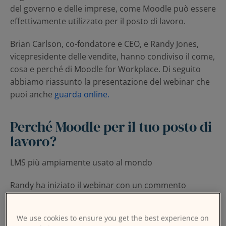
del governo e delle imprese, come Moodle può essere
effettivamente utilizzato per il posto di lavoro.
Brian Carlson, co-fondatore e CEO, e Randy Jones,
vicepresidente delle vendite, hanno condiviso il come,
cosa e perché di Moodle for Workplace. Di seguito
abbiamo riassunto la presentazione del webinar che
puoi anche
guarda online.
Perché Moodle per il tuo posto di
lavoro?
LMS più ampiamente usato al mondo
Randy ha iniziato il webinar con un commento
secondo cui molti giovani impiegati potrebbero aver
usato Moodle durante il loro K-12 e gli anni di
We use cookies to ensure you get the best experience on
istruzione superiore, visto che Moodle è la