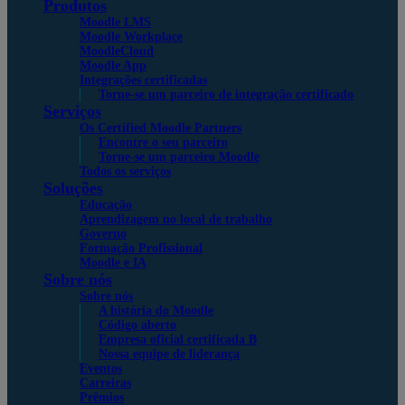
Produtos
Moodle LMS
Moodle Workplace
MoodleCloud
Moodle App
Integrações certificadas
Torne-se um parceiro de integração certificado
Serviços
Os Certified Moodle Partners
Encontre o seu parceiro
Torne-se um parceiro Moodle
Todos os serviços
Soluções
Educação
Aprendizagem no local de trabalho
Governo
Formação Profissional
Moodle e IA
Sobre nós
Sobre nós
A história do Moodle
Código aberto
Empresa oficial certificada B
Nossa equipe de liderança
Eventos
Carreiras
Prêmios