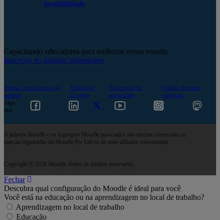
Acessibilidade
Capacitando educadores para melhorar nosso mundo.
Inscrição no boletim informativo
Alterar configurações de
Política de
Notificação de
Política de marca
cookies
Cookies
privacidade
registrada
Siga-
nos:
A palavra Moodle e os logotipos Moodle associados são marcas comerciais ou
marcas registradas da Moodle Pty Ltd ou de suas afiliadas relacionadas
Copyright © 2026 Moodle Todos os direitos reservados
Fechar
Descubra qual configuração do Moodle é ideal para você
Você está na educação ou na aprendizagem no local de trabalho?
Aprendizagem no local de trabalho
Educação