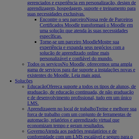
gerenciados e experiência em personalização, design de
aprendizagem, hospedagem, suporte e treinamento para
suas necessidades exclusivas.
Encontre o seu parceiro
Nossa rede de Parceiros
Certificados Moodle transformará o Moodle em
uma solução que atenda às suas necessidades
específicas.
Torne-se um parceiro Moodle
Mostre sua
experiência e expanda seus negócios com a
solução de aprendizado online mais
personalizável e confiável do mundo.
Todos os serviços
No Moodle, oferecemos uma ampla
gama de serviços para dar suporte a instalações novas e
existentes do Moodle. Leia mais aqui.
Soluções
Educação
Ofereça suporte a todos os tipos de alunos, de
graduação, de educação continuada, de não graduação
e de desenvolvimento profissional, tudo em um único
LMS.
Aprendizagem no local de trabalho
Treine e melhore sua
força de trabalho com um conjunto de ferramentas de
automação, relatórios e aprendizado virtual que
economizam tempo e geram resultados.
Governo
Atenda aos padrões regulatórios e de
conformidade com um LMS escalável e seguro para o