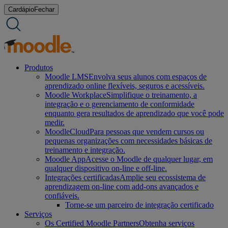
Ir
Cardápio
Fechar
para
o
conteúdo
Produtos
Moodle LMS
Envolva seus alunos com espaços de
aprendizado online flexíveis, seguros e acessíveis.
Moodle Workplace
Simplifique o treinamento, a
integração e o gerenciamento de conformidade
enquanto gera resultados de aprendizado que você pode
medir.
MoodleCloud
Para pessoas que vendem cursos ou
pequenas organizações com necessidades básicas de
treinamento e integração.
Moodle App
Acesse o Moodle de qualquer lugar, em
qualquer dispositivo on-line e off-line.
Integrações certificadas
Amplie seu ecossistema de
aprendizagem on-line com add-ons avançados e
confiáveis.
Torne-se um parceiro de integração certificado
Serviços
Os Certified Moodle Partners
Obtenha serviços