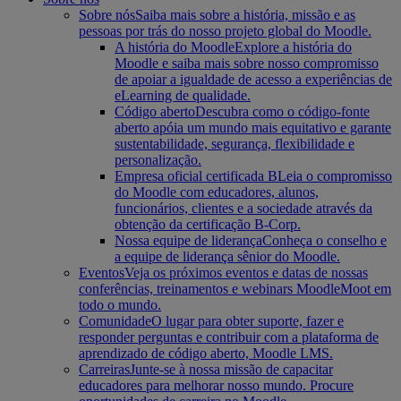
Sobre nós
Saiba mais sobre a história, missão e as
pessoas por trás do nosso projeto global do Moodle.
A história do Moodle
Explore a história do
Moodle e saiba mais sobre nosso compromisso
de apoiar a igualdade de acesso a experiências de
eLearning de qualidade.
Código aberto
Descubra como o código-fonte
aberto apóia um mundo mais equitativo e garante
sustentabilidade, segurança, flexibilidade e
personalização.
Empresa oficial certificada B
Leia o compromisso
do Moodle com educadores, alunos,
funcionários, clientes e a sociedade através da
obtenção da certificação B-Corp.
Nossa equipe de liderança
Conheça o conselho e
a equipe de liderança sênior do Moodle.
Eventos
Veja os próximos eventos e datas de nossas
conferências, treinamentos e webinars MoodleMoot em
todo o mundo.
Comunidade
O lugar para obter suporte, fazer e
responder perguntas e contribuir com a plataforma de
aprendizado de código aberto, Moodle LMS.
Carreiras
Junte-se à nossa missão de capacitar
educadores para melhorar nosso mundo. Procure