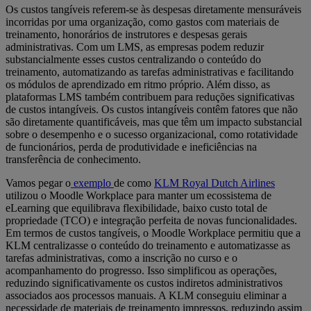
Os custos tangíveis referem-se às despesas diretamente mensuráveis
incorridas por uma organização, como gastos com materiais de
treinamento, honorários de instrutores e despesas gerais
administrativas. Com um LMS, as empresas podem reduzir
substancialmente esses custos centralizando o conteúdo do
treinamento, automatizando as tarefas administrativas e facilitando
os módulos de aprendizado em ritmo próprio. Além disso, as
plataformas LMS também contribuem para reduções significativas
de custos intangíveis. Os custos intangíveis contêm fatores que não
são diretamente quantificáveis, mas que têm um impacto substancial
sobre o desempenho e o sucesso organizacional, como rotatividade
de funcionários, perda de produtividade e ineficiências na
transferência de conhecimento.
Vamos pegar o
exemplo
de como
KLM Royal Dutch Airlines
utilizou o Moodle Workplace para manter um ecossistema de
eLearning que equilibrava flexibilidade, baixo custo total de
propriedade (TCO) e integração perfeita de novas funcionalidades
.
Em termos de custos tangíveis, o Moodle Workplace permitiu que a
KLM centralizasse o conteúdo do treinamento e automatizasse as
tarefas administrativas, como a inscrição no curso e o
acompanhamento do progresso. Isso simplificou as operações,
reduzindo significativamente os custos indiretos administrativos
associados aos processos manuais. A KLM conseguiu eliminar a
necessidade de materiais de treinamento impressos, reduzindo assim