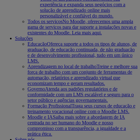
experiência e expanda seus negócios com a
solução de aprendizado online mais
personalizável e confiável do mundo.
Todos os serviços
No Moodle, oferecemos uma ampla
gama de serviços para dar suporte a instalações novas e
existentes do Moodle. Leia mais aqui.
Soluções
Educação
Ofereça suporte a todos os tipos de alunos, de
graduação, de educação continuada, de não graduação
e de desenvolvimento profissional, tudo em um único
LMS.
Aprendizagem no local de trabalho
Treine e melhore sua
força de trabalho com um conjunto de ferramentas de
automação, relatórios e aprendizado virtual que
economizam tempo e geram resultados.
Governo
Atenda aos padrões regulatórios e de
conformidade com um LMS escalável e seguro para o
setor público e agências governamentais.
Formação Profissional
Traga seus cursos de educação e
treinamento vocacional online com o Moodle LMS.
Moodle e IA
Saiba mais sobre a abordagem de IA
centrada no ser humano do Moodle e nosso
compromisso com a transparência, a igualdade e a
prática ética.
Sobre nós