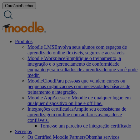
Ir
Cardápio
Fechar
para
o
conteúdo
Produtos
Moodle LMS
Envolva seus alunos com espaços de
aprendizado online flexíveis, seguros e acessíveis.
Moodle Workplace
Simplifique o treinamento, a
integração e o gerenciamento de conformidade
enquanto gera resultados de aprendizado que você pode
medir.
MoodleCloud
Para pessoas que vendem cursos ou
pequenas organizações com necessidades básicas de
treinamento e integração.
Moodle App
Acesse o Moodle de qualquer lugar, em
qualquer dispositivo on-line e off-line.
Integrações certificadas
Amplie seu ecossistema de
aprendizagem on-line com add-ons avançados e
confiáveis.
Torne-se um parceiro de integração certificado
Serviços
Os Certified Moodle Partners
Obtenha serviços