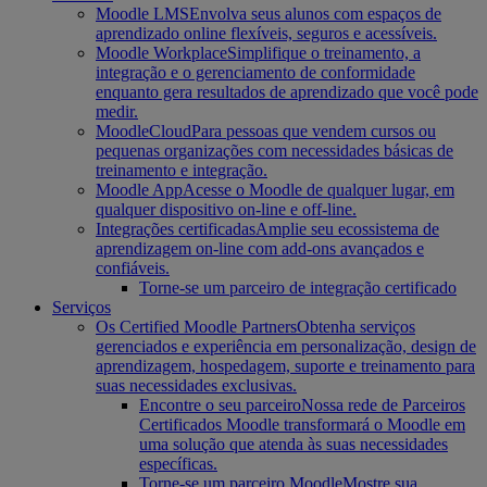
Moodle LMS
Envolva seus alunos com espaços de
aprendizado online flexíveis, seguros e acessíveis.
Moodle Workplace
Simplifique o treinamento, a
integração e o gerenciamento de conformidade
enquanto gera resultados de aprendizado que você pode
medir.
MoodleCloud
Para pessoas que vendem cursos ou
pequenas organizações com necessidades básicas de
treinamento e integração.
Moodle App
Acesse o Moodle de qualquer lugar, em
qualquer dispositivo on-line e off-line.
Integrações certificadas
Amplie seu ecossistema de
aprendizagem on-line com add-ons avançados e
confiáveis.
Torne-se um parceiro de integração certificado
Serviços
Os Certified Moodle Partners
Obtenha serviços
gerenciados e experiência em personalização, design de
aprendizagem, hospedagem, suporte e treinamento para
suas necessidades exclusivas.
Encontre o seu parceiro
Nossa rede de Parceiros
Certificados Moodle transformará o Moodle em
uma solução que atenda às suas necessidades
específicas.
Torne-se um parceiro Moodle
Mostre sua