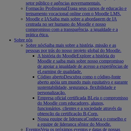
setor público e agências governamentais.
Formação Profissional
Traga seus cursos de educação e
treinamento vocacional online com o Moodle LMS.
Moodle e IA
Saiba mais sobre a abordagem de IA
centrada no ser humano do Moodle e nosso
compromisso com a transparência, a igualdade e a
prática ética.
Sobre nós
Sobre nós
Saiba mais sobre a história, missão e as
pessoas por trás do nosso projeto global do Moodle.
A história do Moodle
Explore a história do
Moodle e saiba mais sobre nosso compromisso
de apoiar a igualdade de acesso a experiências de
eLearning de qualidade.
Código aberto
Descubra como o código-fonte
aberto apóia um mundo mais equitativo e garante
sustentabilidade, segurança, flexibilidade e
personalização.
Empresa oficial certificada B
Leia o compromisso
do Moodle com educadores, alunos,
funcionários, clientes e a sociedade através da
obtenção da certificação B-Corp.
Nossa equipe de liderança
Conheça o conselho e
a equipe de liderança sênior do Moodle.
Eventos
Veja os próximos eventos e datas de nossas