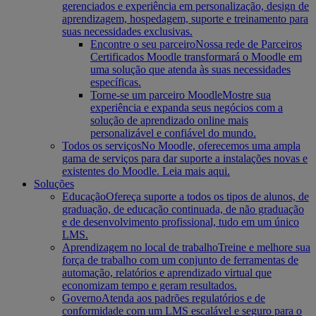
gerenciados e experiência em personalização, design de
aprendizagem, hospedagem, suporte e treinamento para
suas necessidades exclusivas.
Encontre o seu parceiro
Nossa rede de Parceiros
Certificados Moodle transformará o Moodle em
uma solução que atenda às suas necessidades
específicas.
Torne-se um parceiro Moodle
Mostre sua
experiência e expanda seus negócios com a
solução de aprendizado online mais
personalizável e confiável do mundo.
Todos os serviços
No Moodle, oferecemos uma ampla
gama de serviços para dar suporte a instalações novas e
existentes do Moodle. Leia mais aqui.
Soluções
Educação
Ofereça suporte a todos os tipos de alunos, de
graduação, de educação continuada, de não graduação
e de desenvolvimento profissional, tudo em um único
LMS.
Aprendizagem no local de trabalho
Treine e melhore sua
força de trabalho com um conjunto de ferramentas de
automação, relatórios e aprendizado virtual que
economizam tempo e geram resultados.
Governo
Atenda aos padrões regulatórios e de
conformidade com um LMS escalável e seguro para o