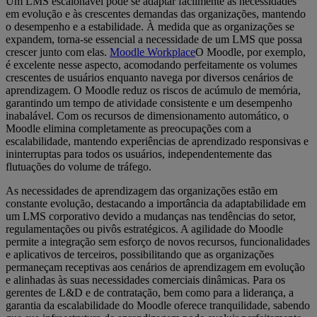
Um LMS escalonável pode se adaptar facilmente às necessidades
em evolução e às crescentes demandas das organizações, mantendo
o desempenho e a estabilidade. À medida que as organizações se
expandem, torna-se essencial a necessidade de um LMS que possa
crescer junto com elas.
Moodle Workplace
O Moodle, por exemplo,
é excelente nesse aspecto, acomodando perfeitamente os volumes
crescentes de usuários enquanto navega por diversos cenários de
aprendizagem. O Moodle reduz os riscos de acúmulo de memória,
garantindo um tempo de atividade consistente e um desempenho
inabalável. Com os recursos de dimensionamento automático, o
Moodle elimina completamente as preocupações com a
escalabilidade, mantendo experiências de aprendizado responsivas e
ininterruptas para todos os usuários, independentemente das
flutuações do volume de tráfego.
As necessidades de aprendizagem das organizações estão em
constante evolução, destacando a importância da adaptabilidade em
um LMS corporativo devido a mudanças nas tendências do setor,
regulamentações ou pivôs estratégicos. A agilidade do Moodle
permite a integração sem esforço de novos recursos, funcionalidades
e aplicativos de terceiros, possibilitando que as organizações
permaneçam receptivas aos cenários de aprendizagem em evolução
e alinhadas às suas necessidades comerciais dinâmicas. Para os
gerentes de L&D e de contratação, bem como para a liderança, a
garantia da escalabilidade do Moodle oferece tranquilidade, sabendo