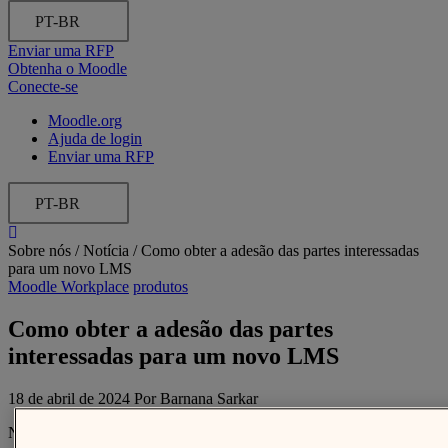
PT-BR
Enviar uma RFP
Obtenha o Moodle
Conecte-se
Moodle.org
Ajuda de login
Enviar uma RFP
PT-BR
Sobre nós /
Notícia
/
Como obter a adesão das partes interessadas
para um novo LMS
Moodle Workplace
produtos
Como obter a adesão das partes
interessadas para um novo LMS
18 de abril de 2024 Por Barnana Sarkar
No atual mundo dinâmico dos negócios, é fundamental incentivar