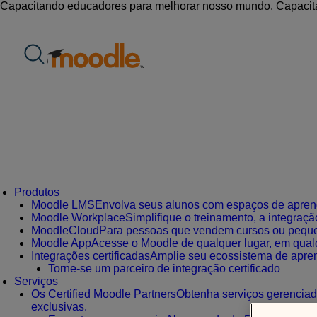
Ir
Capacitando educadores para melhorar nosso mundo.
Capacit
para
o
conteúdo
Produtos
Moodle LMS
Envolva seus alunos com espaços de aprendi
Moodle Workplace
Simplifique o treinamento, a integra
MoodleCloud
Para pessoas que vendem cursos ou peque
Moodle App
Acesse o Moodle de qualquer lugar, em qualque
Integrações certificadas
Amplie seu ecossistema de apre
Torne-se um parceiro de integração certificado
Serviços
Os Certified Moodle Partners
Obtenha serviços gerenciad
exclusivas.