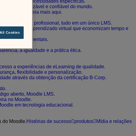
enda às suas necessidades específicas.
mais personalizável e confiável do mundo.
s do Moodle. Leia mais aqui.
esenvolvimento profissional, tudo em um único LMS.
o, relatórios e aprendizado virtual que economizam tempo e
All Cookies
ências governamentais.
ência, a igualdade e a prática ética.
cesso a experiências de eLearning de qualidade.
rança, flexibilidade e personalização.
dade através da obtenção da certificação B-Corp.
do.
código aberto, Moodle LMS.
eira no Moodle.
Moodle em tecnologia educacional.
s do Moodle.
Histórias de sucesso
produtos
Mídia e relações