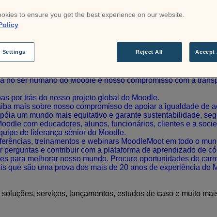
ificados Moodle transformará o Moodle em uma solução que at
e expanda seus negócios com a solução de aprendizado online 
okies to ensure you get the best experience on our website.
de serviços para dar suporte a instalações novas e existente
Policy
de graduação, de educação continuada, de não graduação e de d
força de trabalho com um conjunto de ferramentas de automaçã
 Settings
Reject All
Accept 
dade com um LMS escalável e seguro para o setor público e ag
treinamento vocacional online com o Moodle LMS.
a no ser humano do Moodle e nosso compromisso com a transpar
as por trás do nosso projeto global do Moodle.
saiba mais sobre nosso compromisso de apoiar a igualdade de a
óia um mundo mais equitativo e garante sustentabilidade, segu
odle com educadores, alunos, funcionários, clientes e a socie
uipe de liderança sênior do Moodle.
nferências, treinamentos e webinars MoodleMoot em todo o mun
er perguntas e contribuir com a plataforma de aprendizado de 
es para melhorar nosso mundo. Procure oportunidades de carr
ais que são uma prova dos mais de 20 anos de experiência do 
, soluções, serviços, lançamentos, estudos de caso e muito mai