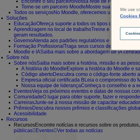
Encontre o seu parceiro
Nossa rede de Parceiros Cert
Torne-se um parceiro Moodle
Mostre sua experiência 
We use co
Todos os serviços
No Moodle, oferecemos uma ampla gama 
Cookies 
Soluções
Educação
Ofereça suporte a todos os tipos de alunos, 
Aprendizagem no local de trabalho
Treine e melhore sua 
Cookies
geram resultados.
Governo
Atenda aos padrões regulatórios e de conformi
Formação Profissional
Traga seus cursos de educação e 
Moodle e IA
Saiba mais sobre a abordagem de IA centrad
Sobre nós
Sobre nós
Saiba mais sobre a história, missão e as pesso
A história do Moodle
Explore a história do Moodle e 
Código aberto
Descubra como o código-fonte aberto ap
Empresa oficial certificada B
Leia o compromisso do Mo
Nossa equipe de liderança
Conheça o conselho e a eq
Eventos
Veja os próximos eventos e datas de nossas co
Comunidade
O lugar para obter suporte, fazer e respond
Carreiras
Junte-se à nossa missão de capacitar educador
Prêmios
Descubra nossos prêmios e classificações glob
Acessibilidade
Recursos
Recursos
Encontre notícias e recursos sobre os produtos
públicas
Eventos
Ver todas as notícias