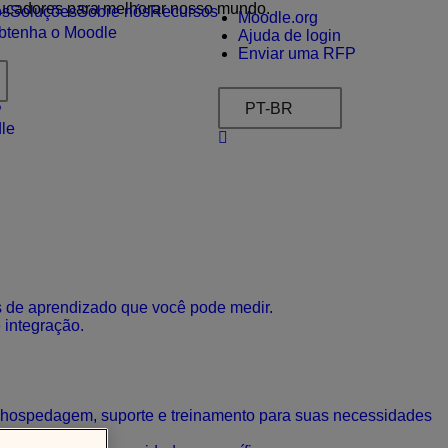
ucadores para melhorar nosso mundo.
os
Soluções
Sobre nós
Recursos
Moodle.org
btenha o Moodle
Ajuda de login
Enviar uma RFP
PT-BR
P
le
s de aprendizado que você pode medir.
integração.
 hospedagem, suporte e treinamento para suas necessidades