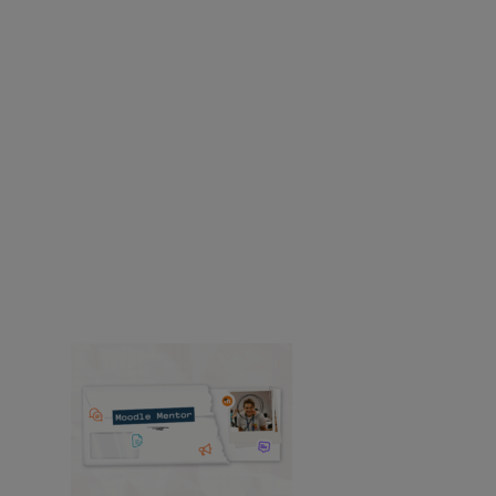
mais de 20 anos de experiência do Moodle em
tecnologia educacional.
Acessibilidade
Recursos
Recursos
Encontre notícias e recursos sobre os
produtos, soluções, serviços, lançamentos,
estudos de caso e muito mais do
Moodle.
Histórias de sucesso
produtos
Mídia
e relações públicas
Eventos
Ver todas as notícias
Mentor do Moodle: