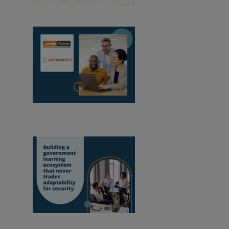
agosto de 2026
A OneConnect
torna-se Parceira Certificada do Moodle em
Moçambique
Construir um
ecossistema de aprendizagem