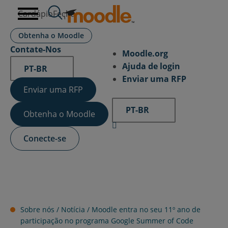
Ir
Cardápio
Fechar
para
o
Obtenha o Moodle
conteúdo
Contate-Nos
Moodle.org
Ajuda de login
PT-BR
Enviar uma RFP
Enviar uma RFP
PT-BR
Obtenha o Moodle
Conecte-se
Sobre nós /
Notícia
/
Moodle entra no seu 11º ano de
participação no programa Google Summer of Code