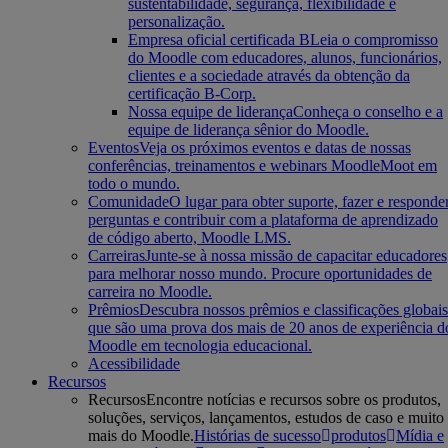
sustentabilidade, segurança, flexibilidade e
personalização.
Empresa oficial certificada B
Leia o compromisso
do Moodle com educadores, alunos, funcionários,
clientes e a sociedade através da obtenção da
certificação B-Corp.
Nossa equipe de liderança
Conheça o conselho e a
equipe de liderança sênior do Moodle.
Eventos
Veja os próximos eventos e datas de nossas
conferências, treinamentos e webinars MoodleMoot em
todo o mundo.
Comunidade
O lugar para obter suporte, fazer e responde
perguntas e contribuir com a plataforma de aprendizado
de código aberto, Moodle LMS.
Carreiras
Junte-se à nossa missão de capacitar educadores
para melhorar nosso mundo. Procure oportunidades de
carreira no Moodle.
Prêmios
Descubra nossos prêmios e classificações globais
que são uma prova dos mais de 20 anos de experiência d
Moodle em tecnologia educacional.
Acessibilidade
Recursos
Recursos
Encontre notícias e recursos sobre os produtos,
soluções, serviços, lançamentos, estudos de caso e muito
mais do Moodle.
Histórias de sucesso
produtos
Mídia e