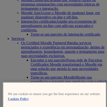
pequenas organizações com necessidades básicas de
treinamento e integração.
Moodle App
Acesse o Moodle de qualquer lugar, em
qualquer dispositivo on-line e off-line.
Integrações certificadas
Amplie seu ecossistema de
aprendizagem on-line com add-ons avançados e
confiáveis.
Torne-se um parceiro de integração certificado
Serviços
Os Certified Moodle Partners
Obtenha serviços
gerenciados e experiência em personalização, design de
aprendizagem, hospedagem, suporte e treinamento para
suas necessidades exclusivas.
Encontre o seu parceiro
Nossa rede de Parceiros
Certificados Moodle transformará o Moodle em
uma solução que atenda às suas necessidades
específicas.
Torne-se um parceiro Moodle
Mostre sua
experiência e expanda seus negócios com a soluçã
de aprendizado online mais personalizável e
confiável do mundo.
We use cookies to ensure you get the best experience on our website.
Todos os serviços
No Moodle, oferecemos uma ampla
gama de serviços para dar suporte a instalações novas e
Cookies Policy
existentes do Moodle. Leia mais aqui.