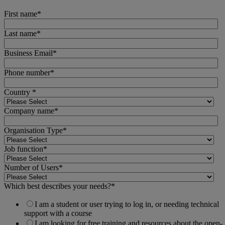
First name
*
Last name
*
Business Email
*
Phone number
*
Country
*
Company name
*
Organisation Type
*
Job function
*
Number of Users
*
Which best describes your needs?
*
I am a student or user trying to log in, or needing technical
support with a course
I am looking for free training and resources about the open-