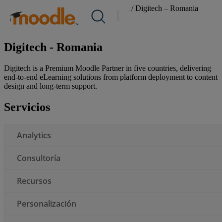
saltar
Servicios /
Certified Partners & Services
/
Digitech – Romania
Productos
al
Rumania
Servicios
contenido
Premium
Soluciones
Sobre nosotros
Digitech - Romania
Recursos
Digitech is a Premium Moodle Partner in five countries, delivering
Contacto
end-to-end eLearning solutions from platform deployment to content
design and long-term support.
ES
Servicios
Analytics
Presentar una RFP
Consultoría
Obtener Moodle
Recursos
Iniciar sesión
Personalización