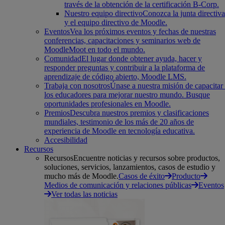
través de la obtención de la certificación B-Corp.
Nuestro equipo directivo
Conozca la junta directiva
y el equipo directivo de Moodle.
Eventos
Vea los próximos eventos y fechas de nuestras
conferencias, capacitaciones y seminarios web de
MoodleMoot en todo el mundo.
Comunidad
El lugar donde obtener ayuda, hacer y
responder preguntas y contribuir a la plataforma de
aprendizaje de código abierto, Moodle LMS.
Trabaja con nosotros
Únase a nuestra misión de capacitar
los educadores para mejorar nuestro mundo. Busque
oportunidades profesionales en Moodle.
Premios
Descubra nuestros premios y clasificaciones
mundiales, testimonio de los más de 20 años de
experiencia de Moodle en tecnología educativa.
Accesibilidad
Recursos
Recursos
Encuentre noticias y recursos sobre productos,
soluciones, servicios, lanzamientos, casos de estudio y
mucho más de Moodle.
Casos de éxito
Producto
Medios de comunicación y relaciones públicas
Eventos
Ver todas las noticias