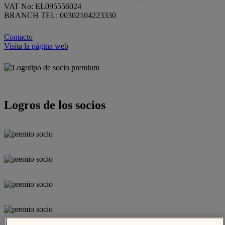
VAT No: EL095556024
BRANCH TEL: 00302104223330
Contacto
Visita la página web
Logros de los socios