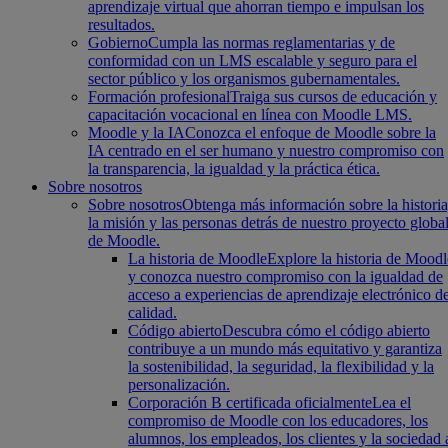
aprendizaje virtual que ahorran tiempo e impulsan los
resultados.
Gobierno
Cumpla las normas reglamentarias y de
conformidad con un LMS escalable y seguro para el
sector público y los organismos gubernamentales.
Formación profesional
Traiga sus cursos de educación y
capacitación vocacional en línea con Moodle LMS.
Moodle y la IA
Conozca el enfoque de Moodle sobre la
IA centrado en el ser humano y nuestro compromiso con
la transparencia, la igualdad y la práctica ética.
Sobre nosotros
Sobre nosotros
Obtenga más información sobre la historia
la misión y las personas detrás de nuestro proyecto globa
de Moodle.
La historia de Moodle
Explore la historia de Moodl
y conozca nuestro compromiso con la igualdad de
acceso a experiencias de aprendizaje electrónico d
calidad.
Código abierto
Descubra cómo el código abierto
contribuye a un mundo más equitativo y garantiza
la sostenibilidad, la seguridad, la flexibilidad y la
personalización.
Corporación B certificada oficialmente
Lea el
compromiso de Moodle con los educadores, los
alumnos, los empleados, los clientes y la sociedad 