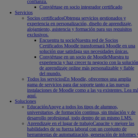
confianza.
Conviértase en socio integrador certificado
Servicios
Socios certificados
Obtenga servicios gestionados y
experiencia en personalización, diseño de aprendizaje,
alojamiento, asistencia y formación para sus requisitos
exclusivos.
Encuentra tu socio
Nuestra red de Socios
Certificados Moodle transformará Moodle en una
solución que satisfaga sus necesidades únicas.
Conviértase en un socio de Moodle
Muestra tu
experiencia y haz crecer tu negocio con la solució
de aprendizaje online más personalizable y fiable
del mundo.
Todos los servicios
En Moodle, ofrecemos una amplia
gama de servicios para dar soporte tanto a las nuevas
instalaciones de Moodle como a las ya existentes. Lea m
aquí.
Soluciones
Educación
Apoye a todos los tipos de alumnos,
universitarios, de formación continua, sin titulación y de
desarrollo profesional, todo dentro de un mismo LMS.
Aprendizaje en el lugar de trabajo
Capacite y mejore las
habilidades de su fuerza laboral con un conjunto de
herramientas de automatización, generación de informes 