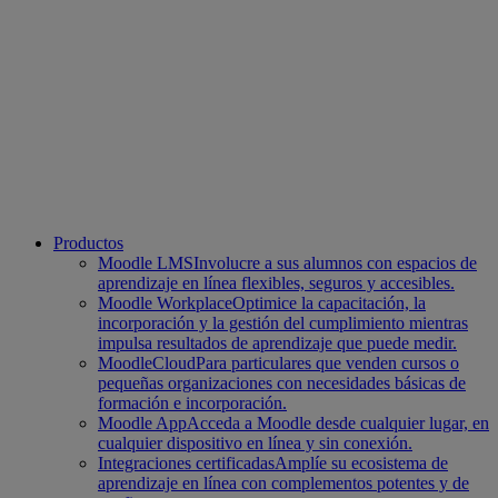
Productos
Moodle LMS
Involucre a sus alumnos con espacios de
aprendizaje en línea flexibles, seguros y accesibles.
Moodle Workplace
Optimice la capacitación, la
incorporación y la gestión del cumplimiento mientras
impulsa resultados de aprendizaje que puede medir.
MoodleCloud
Para particulares que venden cursos o
pequeñas organizaciones con necesidades básicas de
formación e incorporación.
Moodle App
Acceda a Moodle desde cualquier lugar, en
cualquier dispositivo en línea y sin conexión.
Integraciones certificadas
Amplíe su ecosistema de
aprendizaje en línea con complementos potentes y de