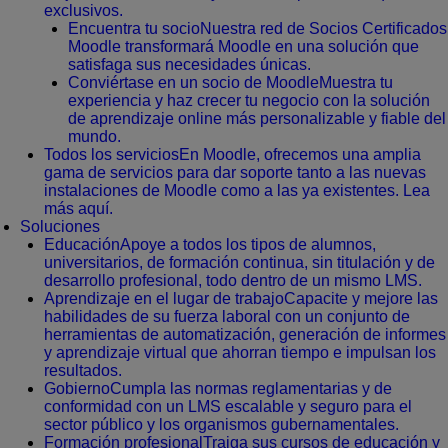
exclusivos.
Encuentra tu socio
Nuestra red de Socios Certificados
Moodle transformará Moodle en una solución que
satisfaga sus necesidades únicas.
Conviértase en un socio de Moodle
Muestra tu
experiencia y haz crecer tu negocio con la solución
de aprendizaje online más personalizable y fiable del
mundo.
Todos los servicios
En Moodle, ofrecemos una amplia
gama de servicios para dar soporte tanto a las nuevas
instalaciones de Moodle como a las ya existentes. Lea
más aquí.
Soluciones
Educación
Apoye a todos los tipos de alumnos,
universitarios, de formación continua, sin titulación y de
desarrollo profesional, todo dentro de un mismo LMS.
Aprendizaje en el lugar de trabajo
Capacite y mejore las
habilidades de su fuerza laboral con un conjunto de
herramientas de automatización, generación de informes
y aprendizaje virtual que ahorran tiempo e impulsan los
resultados.
Gobierno
Cumpla las normas reglamentarias y de
conformidad con un LMS escalable y seguro para el
sector público y los organismos gubernamentales.
Formación profesional
Traiga sus cursos de educación y