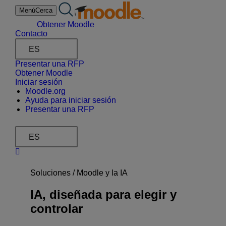
saltar
Menú
Cerca
al
contenido
Obtener Moodle
Contacto
ES
Presentar una RFP
Obtener Moodle
Iniciar sesión
Moodle.org
Ayuda para iniciar sesión
Presentar una RFP
ES
Soluciones /
Moodle y la IA
IA, diseñada para elegir y
controlar