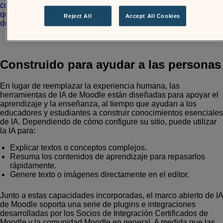
Reject All
Accept All Cookies
Construido para ayudar a las personas
En lugar de reemplazar la experiencia humana, las
herramientas de IA de Moodle están diseñadas para apoyar el
aprendizaje y la enseñanza, al tiempo que ayudan a los
educadores y estudiantes a construir conocimientos esenciales
de IA. Dependiendo de cómo configure su sitio, puede utilizar
la IA para:
Explicar textos o conceptos complejos.
Resuma los contenidos de aprendizaje para repasarlos
rápidamente.
Genere texto o imágenes directamente en el editor.
Junto a estas capacidades incorporadas, el marco abierto de IA
de Moodle soporta una serie de plugins e integraciones
desarrolladas por los Socios de Integración Certificados de
Moodle y la comunidad Moodle en general. A medida que las