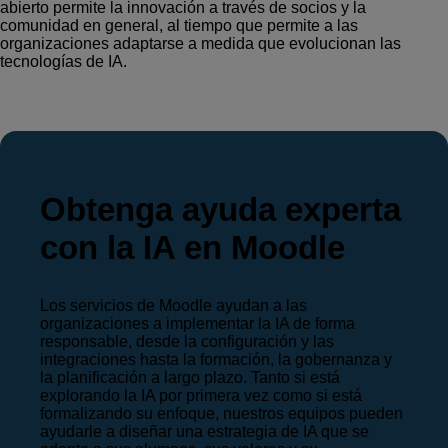
abierto permite la innovación a través de socios y la
comunidad en general, al tiempo que permite a las
organizaciones adaptarse a medida que evolucionan las
tecnologías de IA.
Obtenga ayuda experta
con la IA en Moodle
Los servicios de Moodle ayudan a las
organizaciones a implementar la IA de forma
responsable, desde la configuración y las
integraciones hasta la formación, la gobernanza y
la planificación a largo plazo. Tanto si está
explorando la IA por primera vez como si está
formalizando su enfoque, nuestros equipos pueden
ayudarle a diseñar una estrategia de IA que se