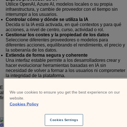
Utilice OpenAI, Azure AI, modelos locales o su propia
infraestructura, y cambie de proveedor con el tiempo sin
interrumpir a los usuarios.
Controlar cómo y dónde se utiliza la IA
Decida si la IA está activada, en qué contextos y para qué
acciones, a nivel de centro, curso, actividad o rol.
Gestionar los costes y la propiedad de los datos
Seleccione diferentes proveedores o modelos para
diferentes acciones, equilibrando el rendimiento, el precio y
la soberanía de los datos.
Extienda de forma segura y coherente
Una interfaz estable permite a los desarrolladores crear y
hacer evolucionar herramientas basadas en IA sin
necesidad de volver a formar a los usuarios ni comprometer
la integridad de la plataforma.
Esta arquitectura favorece la experimentación y el crecimiento,
We use cookies to ensure you get the best experience on our
al tiempo que mantiene la gobernanza y la supervisión
firmemente en sus manos.
website.
Cookies Policy
Cookies Settings