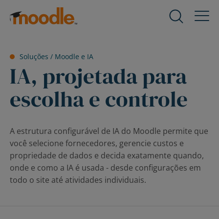
Ir
para
Produtos
Expand
o
child
conteúdo
menu
Serviços
Soluções /
Moodle e IA
for
Expand
IA, projetada para
Produtos
child
menu
escolha e controle
Soluções
for
Expand
Serviços
child
menu
Sobre nós
A estrutura configurável de IA do Moodle permite que
for
Expand
você selecione fornecedores, gerencie custos e
Soluções
child
propriedade de dados e decida exatamente quando,
menu
Recursos
onde e como a IA é usada - desde configurações em
for
Expand
todo o site até atividades individuais.
Sobre
child
nós
menu
Contate-Nos
for