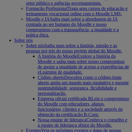
setor público e agências governamentais.
Formação Profissional
Traga seus cursos de educação e
treinamento vocacional online com o Moodle LMS.
Moodle e IA
Saiba mais sobre a abordagem de IA
centrada no ser humano do Moodle e nosso
compromisso com a transparência, a igualdade e a
prática ética.
Sobre nós
Sobre nós
Saiba mais sobre a história, missão e as
pessoas por trás do nosso projeto global do Moodle.
A história do Moodle
Explore a história do
Moodle e saiba mais sobre nosso compromisso
de apoiar a igualdade de acesso a experiências de
eLearning de qualidade.
Código aberto
Descubra como o código-fonte
aberto apóia um mundo mais equitativo e garante
sustentabilidade, segurança, flexibilidade e
personalização.
Empresa oficial certificada B
Leia o compromisso
do Moodle com educadores, alunos,
funcionários, clientes e a sociedade através da
obtenção da certificação B-Corp.
Nossa equipe de liderança
Conheça o conselho e
a equipe de liderança sênior do Moodle.
Eventos
Veja os próximos eventos e datas de nossas