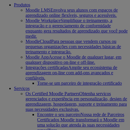
Produtos
Moodle LMS
Envolva seus alunos com espaços de
aprendizado online flexíveis, seguros e acessíveis.
Moodle Workplace
Simplifique o treinamento, a
integração e o gerenciamento de conformidade
enquanto gera resultados de aprendizado que você pode
medir.
MoodleCloud
Para pessoas que vendem cursos ou
pequenas organizações com necessidades básicas de
treinamento e integração.
Moodle App
Acesse o Moodle de qualquer lugar, em
qualquer dispositivo on-line e off-line.
Integrações certificadas
Amplie seu ecossistema de
aprendizagem on-line com add-ons avançados e
confiáveis.
Torne-se um parceiro de integração certificado
Serviços
Os Certified Moodle Partners
Obtenha serviços
gerenciados e experiência em personalização, design de
aprendizagem, hospedagem, suporte e treinamento para
suas necessidades exclusivas.
Encontre o seu parceiro
Nossa rede de Parceiros
Certificados Moodle transformará o Moodle em
uma solução que atenda às suas necessidades