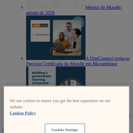
Mentor do Moodle:
agosto de 2026
A OneConnect torna-se
Parceira Certificada do Moodle em Moçambique
We use cookies to ensure you get the best experience on our
website.
Construir um
Cookies Policy
ecossistema de aprendizagem governamental que nunca
sacrifique a adaptabilidade em prol da segurança
Obtenha o Moodle
Contate-Nos
Cookies Settings