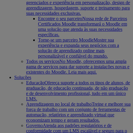
gerenciados e experiência em personalização, design de
aprendizagem, hospedagem, suporte e treinamento para
suas necessidades exclusivas.
Encontre o seu parceiro
Nossa rede de Parceiros
Certificados Moodle transformará o Moodle em
uma solução que atenda às suas necessidades
específicas.
Torne-se um parceiro Moodle
Mostre sua
experiência e expanda seus negócios com a
solução de aprendizado online mais
personalizável e confiável do mundo.
Todos os serviços
No Moodle, oferecemos uma ampla
gama de serviços para dar suporte a instalações novas e
existentes do Moodle. Leia mais aqui.
Soluções
Educação
Ofereça suporte a todos os tipos de alunos, de
graduação, de educação continuada, de não graduação
e de desenvolvimento profissional, tudo em um único
LMS.
Aprendizagem no local de trabalho
Treine e melhore sua
força de trabalho com um conjunto de ferramentas de
automação, relatórios e aprendizado virtual que
economizam tempo e geram resultados.
Governo
Atenda aos padrões regulatórios e de
conformidade com um LMS escalável e seguro para o