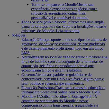
específicas.
Torne-se um parceiro Moodle
Mostre sua
experiência e expanda seus negócios com a
solução de aprendizado online mais
personalizável e confiável do mundo.
Todos os serviços
No Moodle, oferecemos uma ampla
gama de serviços para dar suporte a instalações novas e
existentes do Moodle. Leia mais aqui.
Soluções
Educação
Ofereça suporte a todos os tipos de alunos, de
graduação, de educação continuada, de não graduação
e de desenvolvimento profissional, tudo em um único
LMS.
Aprendizagem no local de trabalho
Treine e melhore sua
força de trabalho com um conjunto de ferramentas de
automação, relatórios e aprendizado virtual que
economizam tempo e geram resultados.
Governo
Atenda aos padrões regulatórios e de
conformidade com um LMS escalável e seguro para o
setor público e agências governamentais.
Formação Profissional
Traga seus cursos de educação e
treinamento vocacional online com o Moodle LMS.
Moodle e IA
Saiba mais sobre a abordagem de IA
centrada no ser humano do Moodle e nosso
compromisso com a transparência, a igualdade e a