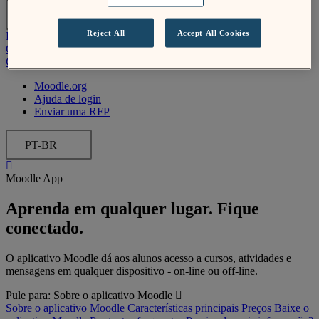
PT-BR
Reject All
Accept All Cookies
Enviar uma RFP
Obtenha o Moodle
Conecte-se
Moodle.org
Ajuda de login
Enviar uma RFP
PT-BR
Moodle App
Aprenda em qualquer lugar. Fique
conectado.
O aplicativo Moodle dá aos alunos acesso a cursos, atividades e
mensagens em qualquer dispositivo - on-line ou off-line.
Pule para:
Sobre o aplicativo Moodle
Sobre o aplicativo Moodle
Características principais
Preços
Baixe o