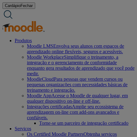
Ir
Cardápio
Fechar
para
o
conteúdo
Produtos
Moodle LMS
Envolva seus alunos com espaços de
aprendizado online flexíveis, seguros e acessíveis.
Moodle Workplace
Simplifique o treinamento, a
integração e o gerenciamento de conformidade
enquanto gera resultados de aprendizado que você pode
medir.
MoodleCloud
Para pessoas que vendem cursos ou
pequenas organizações com necessidades básicas de
treinamento e integração.
Moodle App
Acesse o Moodle de qualquer lugar, em
qualquer dispositivo on-line e off-line.
Integrações certificadas
Amplie seu ecossistema de
aprendizagem on-line com add-ons avançados e
confiáveis.
Torne-se um parceiro de integração certificado
Serviços
Os Certified Moodle Partners
Obtenha serviços