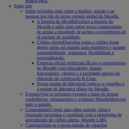
prática ética.
Sobre nós
Sobre nós
Saiba mais sobre a história, missão e as
pessoas por trás do nosso projeto global do Moodle.
A história do Moodle
Explore a história do
Moodle e saiba mais sobre nosso compromisso
de apoiar a igualdade de acesso a experiências de
eLearning de qualidade.
Código aberto
Descubra como o código-fonte
aberto apóia um mundo mais equitativo e garante
sustentabilidade, segurança, flexibilidade e
personalização.
Empresa oficial certificada B
Leia o compromisso
do Moodle com educadores, alunos,
funcionários, clientes e a sociedade através da
obtenção da certificação B-Corp.
Nossa equipe de liderança
Conheça o conselho e
a equipe de liderança sênior do Moodle.
Eventos
Veja os próximos eventos e datas de nossas
conferências, treinamentos e webinars MoodleMoot em
todo o mundo.
Comunidade
O lugar para obter suporte, fazer e
responder perguntas e contribuir com a plataforma de
aprendizado de código aberto, Moodle LMS.
Carreiras
Junte-se à nossa missão de capacitar