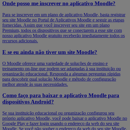
Onde posso me inscrever no aplicativo Moodle?
Para se inscrever em um plano de aplicativo Moodle, basta registrar
seu site Moodle no Portal de Aplicativos Moodle e seguir as etapas
fornecidas. Assim que você inscrever seu site em um plano
Premium, todos os dispositivos que se conectarem a esse site com
nosso aplicativo Moodle gratuito receberão imediatamente todos os
recursos adicionais.
E se eu ainda não tiver um site Moodle?
O Moodle oferece uma variedade de soluções de ensino e
treinamento on-line que podem ser adaptadas à sua instituição ou
organização educacional. Responda a algumas perguntas rápidas
para descobrir qual solução Moodle e método de configuração
melhor atende às suas necessidades.
Como faço para baixar o aplicativo Moodle para
dispositivos Android?
Se sua instituição educacional ou organização configurou seu
próprio aplicativo Moodle, você pode baixar o aplicativo Moodle no
Google Play e fazer login usando o endereço da web do seu site
Moodle. Se você não souber o endereço da web do seu site Moodle,