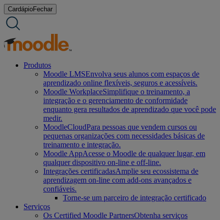
Ir
Cardápio
Fechar
para
o
conteúdo
Produtos
Moodle LMS
Envolva seus alunos com espaços de
aprendizado online flexíveis, seguros e acessíveis.
Moodle Workplace
Simplifique o treinamento, a
integração e o gerenciamento de conformidade
enquanto gera resultados de aprendizado que você pode
medir.
MoodleCloud
Para pessoas que vendem cursos ou
pequenas organizações com necessidades básicas de
treinamento e integração.
Moodle App
Acesse o Moodle de qualquer lugar, em
qualquer dispositivo on-line e off-line.
Integrações certificadas
Amplie seu ecossistema de
aprendizagem on-line com add-ons avançados e
confiáveis.
Torne-se um parceiro de integração certificado
Serviços
Os Certified Moodle Partners
Obtenha serviços