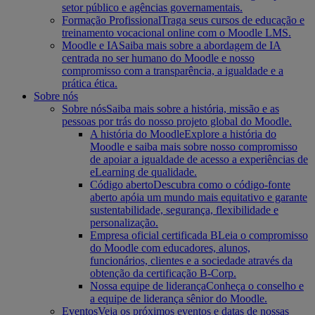
setor público e agências governamentais.
Formação Profissional
Traga seus cursos de educação e
treinamento vocacional online com o Moodle LMS.
Moodle e IA
Saiba mais sobre a abordagem de IA
centrada no ser humano do Moodle e nosso
compromisso com a transparência, a igualdade e a
prática ética.
Sobre nós
Sobre nós
Saiba mais sobre a história, missão e as
pessoas por trás do nosso projeto global do Moodle.
A história do Moodle
Explore a história do
Moodle e saiba mais sobre nosso compromisso
de apoiar a igualdade de acesso a experiências de
eLearning de qualidade.
Código aberto
Descubra como o código-fonte
aberto apóia um mundo mais equitativo e garante
sustentabilidade, segurança, flexibilidade e
personalização.
Empresa oficial certificada B
Leia o compromisso
do Moodle com educadores, alunos,
funcionários, clientes e a sociedade através da
obtenção da certificação B-Corp.
Nossa equipe de liderança
Conheça o conselho e
a equipe de liderança sênior do Moodle.
Eventos
Veja os próximos eventos e datas de nossas