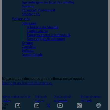
Aprendizagem no local de trabalho
Governo
Formação Profissional
Moodle e IA
Sobre nós
Sobre nós
A história do Moodle
Código aberto
Empresa oficial certificada B
Nossa equipe de liderança
Eventos
Carreiras
Prêmios
Acessibilidade
Capacitando educadores para melhorar nosso mundo.
Inscrição no boletim informativo
Alterar configurações de
Política de
Notificação de
Política de marca
cookies
Cookies
privacidade
registrada
Siga-
nos: