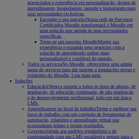
gerenciados e experiência em personalização, design de
aprendizagem, hospedagem, suporte e treinamento para
suas necessidades exclusivas.
Encontre o seu parceiro
Nossa rede de Parceiros
Certificados Moodle transformará o Moodle em
uma solução que atenda às suas necessidades
específicas.
Torne-se um parceiro Moodle
Mostre sua
experiência e expanda seus negócios com a
solução de aprendizado online mais
personalizável e confiável do mundo.
Todos os serviços
No Moodle, oferecemos uma ampla
gama de serviços para dar suporte a instalações novas e
existentes do Moodle. Leia mais aqui.
Soluções
Educação
Ofereça suporte a todos os tipos de alunos, de
graduação, de educação continuada, de não graduação
e de desenvolvimento profissional, tudo em um único
LMS.
Aprendizagem no local de trabalho
Treine e melhore sua
força de trabalho com um conjunto de ferramentas de
automação, relatórios e aprendizado virtual que
economizam tempo e geram resultados.
Governo
Atenda aos padrões regulatórios e de
conformidade com um LMS escalável e seguro para o