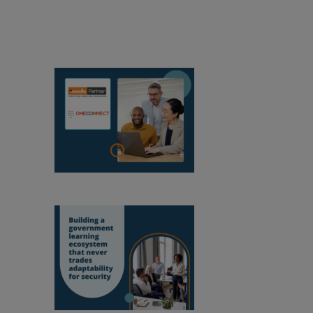
Produkt
Medien und PR
Veranstaltungen
Alle Nachrichten anzeigen
OneConnect wird
Moodle-zertifizierter Partner in Mosambik
Aufbau eines