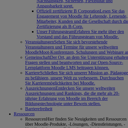
Nachhaltigkeit, Sicherheit, Flexibilität und
Anpassbarkeit sorgt.
Offiziell zertifizierte B Corporation
Lesen Sie das
Engagement von Moodle für Lehrende, Lernende,
Mitarbeiter, Kunden und die Gesellschaft durch di
Zertifizierung als B-Corp.
Unser Führungsteam
Erfahren Sie mehr über den
Vorstand und das Führungsteam von Moodle.
Veranstaltungen
Sehen Sie sich bevorstehende
Veranstaltungen und Termine für unsere weltweiten
MoodleMoot-Konferenzen, Schulungen und Webinare a
Gemeinschaft
Der Ort, an dem Sie Unterstützung erhalten
Fragen stellen und beantworten und zur Open-Source-
Lernplattform Moodle LMS beitragen können.
Karriere
Schließen Sie sich unserer Mission an, Pädagog
zu befähigen, unsere Welt zu verbessern. Durchsuchen
Sie Karrieremöglichkeiten bei Moodle.
Auszeichnungen
Entdecken Sie unsere weltweiten
Auszeichnungen und Rankings, die die mehr als 20-
jährige Erfahrung von Moodle im Bereich der
Bildungstechnologie unter Beweis stellen.
Barrierefreiheit
Ressourcen
Ressourcen
Hier finden Sie Neuigkeiten und Ressourcen
über Moodle-Produkte, -Lösungen, -Dienstleistungen, -