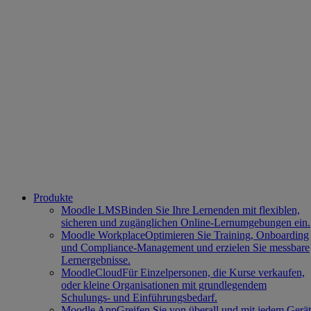
Produkte
Moodle LMS
Binden Sie Ihre Lernenden mit flexiblen,
sicheren und zugänglichen Online-Lernumgebungen ein.
Moodle Workplace
Optimieren Sie Training, Onboarding
und Compliance-Management und erzielen Sie messbare
Lernergebnisse.
MoodleCloud
Für Einzelpersonen, die Kurse verkaufen,
oder kleine Organisationen mit grundlegendem
Schulungs- und Einführungsbedarf.
Moodle App
Greifen Sie von überall und mit jedem Gerät