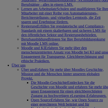
Studenten, Weiterbildungsstudenten, Nichtstudenten ode
Berufstätige - alles in einem LMS.
Lernen am Arbeitsplatz
Schulen und qualifizieren Sie Ihr
Mitarbeiter mit einer Reihe von Automatisierungs-,
Berichterstellungs- und virtuellen Lerntools, die Zeit
sparen und Ergebnisse fördern.
Regierung
Erfüllen Sie regulatorische und Compliance-
Standards mit einem skalierbaren und sicheren LMS für
den öffentlichen Sektor und Regierungsbehörden.
Berufsausbildung
Bringen Sie Ihre Berufsbildungskurse
mit Moodle LMS online.
Moodle und KI
Erfahren Sie mehr über den
menschenzentrierten Ansatz von Moodle bei KI und uns
Engagement für Transparenz, Gleichberechtigung und
ethische Praktiken.
Über uns
Über uns
Erfahren Sie mehr über Moodles Geschichte,
Mission und die Menschen hinter unserem globalen
Projekt.
Die Moodle-Geschichte
Entdecken Sie die
Geschichte von Moodle und erfahren Sie mehr üb
unser Engagement für einen gleichberechtigten
Zugang zu hochwertigen eLearning-Erfahrungen.
Open Source
Erfahren Sie, wie Open Source zu
einer gerechteren Welt beiträgt und für