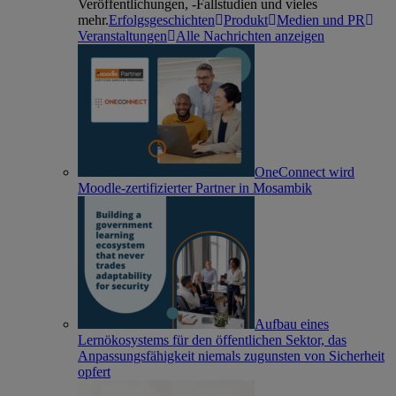
Veröffentlichungen, -Fallstudien und vieles
mehr.
Erfolgsgeschichten
Produkt
Medien und PR
Veranstaltungen
Alle Nachrichten anzeigen
OneConnect wird
Moodle-zertifizierter Partner in Mosambik
Aufbau eines
Lernökosystems für den öffentlichen Sektor, das
Anpassungsfähigkeit niemals zugunsten von Sicherheit
opfert