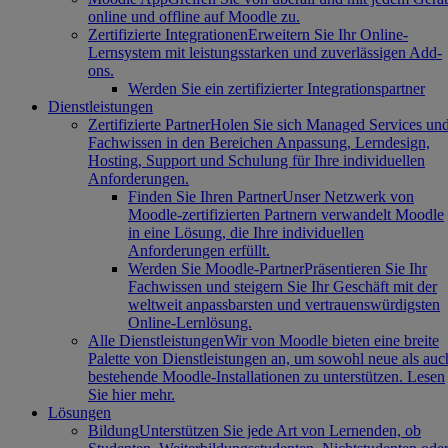
online und offline auf Moodle zu.
Zertifizierte Integrationen
Erweitern Sie Ihr Online-
Lernsystem mit leistungsstarken und zuverlässigen Add-
ons.
Werden Sie ein zertifizierter Integrationspartner
Dienstleistungen
Zertifizierte Partner
Holen Sie sich Managed Services un
Fachwissen in den Bereichen Anpassung, Lerndesign,
Hosting, Support und Schulung für Ihre individuellen
Anforderungen.
Finden Sie Ihren Partner
Unser Netzwerk von
Moodle-zertifizierten Partnern verwandelt Moodle
in eine Lösung, die Ihre individuellen
Anforderungen erfüllt.
Werden Sie Moodle-Partner
Präsentieren Sie Ihr
Fachwissen und steigern Sie Ihr Geschäft mit der
weltweit anpassbarsten und vertrauenswürdigsten
Online-Lernlösung.
Alle Dienstleistungen
Wir von Moodle bieten eine breite
Palette von Dienstleistungen an, um sowohl neue als auc
bestehende Moodle-Installationen zu unterstützen. Lesen
Sie hier mehr.
Lösungen
Bildung
Unterstützen Sie jede Art von Lernenden, ob