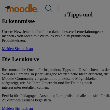
Zum
Newsletter
Produkte
Inhalt
Dienstleistungen
springen
Erhalten Sie die neuesten Tipps und
Lösungen
Erkenntnisse
Über uns
Ressourcen
Unsere Newsletter helfen Ihnen dabei, bessere Lernerfahrungen zu
Kontakt
machen - von Ideen mit Weitblick bis hin zu praktischem
Produktwissen.
Melden Sie mich an
DE
Die Lernkurve
RFP einreichen
Ihre monatliche Quelle für Inspiration, Tipps und Geschichten aus der
Welt des Lernens. In jeder Ausgabe werden neue Ideen erforscht, die
Moodle-Community vorgestellt und praktische Möglichkeiten
Moodle erhalten
aufgezeigt, wie Sie Ihren Unterricht und Ihr Training noch
interessanter gestalten können.
Einloggen
Perfekt für: Pädagogen, Ausbilder, Lernprofis und alle, die sich für di
Zukunft des Lernens begeistern.
Melden Sie mich an