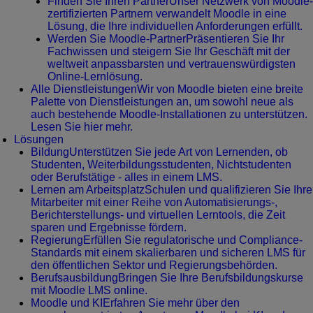
Finden Sie Ihren Partner
Unser Netzwerk von Moodle-
zertifizierten Partnern verwandelt Moodle in eine
Lösung, die Ihre individuellen Anforderungen erfüllt.
Werden Sie Moodle-Partner
Präsentieren Sie Ihr
Fachwissen und steigern Sie Ihr Geschäft mit der
weltweit anpassbarsten und vertrauenswürdigsten
Online-Lernlösung.
Alle Dienstleistungen
Wir von Moodle bieten eine breite
Palette von Dienstleistungen an, um sowohl neue als
auch bestehende Moodle-Installationen zu unterstützen.
Lesen Sie hier mehr.
Lösungen
Bildung
Unterstützen Sie jede Art von Lernenden, ob
Studenten, Weiterbildungsstudenten, Nichtstudenten
oder Berufstätige - alles in einem LMS.
Lernen am Arbeitsplatz
Schulen und qualifizieren Sie Ihre
Mitarbeiter mit einer Reihe von Automatisierungs-,
Berichterstellungs- und virtuellen Lerntools, die Zeit
sparen und Ergebnisse fördern.
Regierung
Erfüllen Sie regulatorische und Compliance-
Standards mit einem skalierbaren und sicheren LMS für
den öffentlichen Sektor und Regierungsbehörden.
Berufsausbildung
Bringen Sie Ihre Berufsbildungskurse
mit Moodle LMS online.
Moodle und KI
Erfahren Sie mehr über den