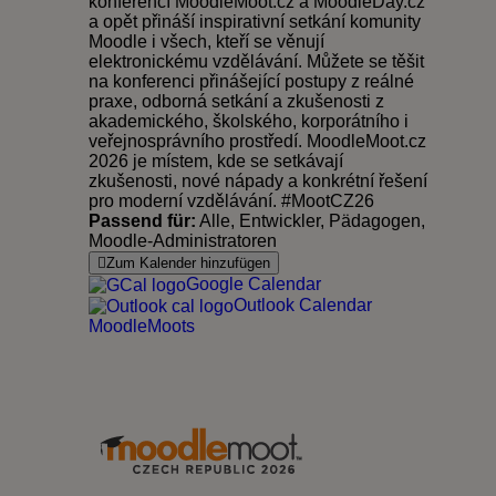
konferencí MoodleMoot.cz a MoodleDay.cz
a opět přináší inspirativní setkání komunity
Moodle i všech, kteří se věnují
elektronickému vzdělávání. Můžete se těšit
na konferenci přinášející postupy z reálné
praxe, odborná setkání a zkušenosti z
akademického, školského, korporátního i
veřejnosprávního prostředí. MoodleMoot.cz
2026 je místem, kde se setkávají
zkušenosti, nové nápady a konkrétní řešení
pro moderní vzdělávání. #MootCZ26
Passend für:
Alle, Entwickler, Pädagogen,
Moodle-Administratoren
Zum Kalender hinzufügen
Google Calendar
Outlook Calendar
MoodleMoots