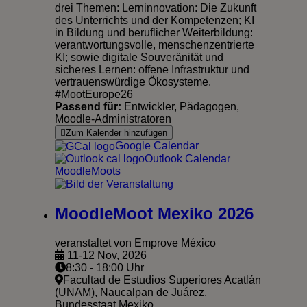
drei Themen: Lerninnovation: Die Zukunft
des Unterrichts und der Kompetenzen; KI
in Bildung und beruflicher Weiterbildung:
verantwortungsvolle, menschenzentrierte
KI; sowie digitale Souveränität und
sicheres Lernen: offene Infrastruktur und
vertrauenswürdige Ökosysteme.
#MootEurope26
Passend für:
Entwickler, Pädagogen,
Moodle-Administratoren
Zum Kalender hinzufügen
Google Calendar
Outlook Calendar
MoodleMoots
MoodleMoot Mexiko 2026
veranstaltet von Emprove México
11-12 Nov, 2026
8:30 - 18:00 Uhr
Facultad de Estudios Superiores Acatlán
(UNAM), Naucalpan de Juárez,
Bundesstaat Mexiko