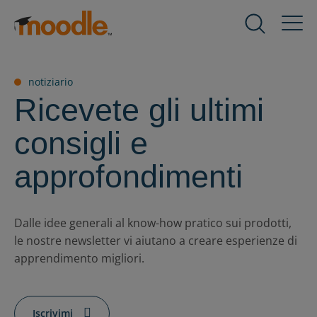
Salta
al
Prodotti
Expand
contenuto
child
menu
Servizi
notiziario
for
Expand
Ricevete gli ultimi
Prodotti
child
menu
consigli e
Soluzioni
for
Expand
Servizi
child
approfondimenti
menu
Riguardo a noi
for
Expand
Soluzioni
child
Dalle idee generali al know-how pratico sui prodotti,
menu
le nostre newsletter vi aiutano a creare esperienze di
risorse
for
Expand
apprendimento migliori.
Riguardo
child
a
menu
Contattaci
noi
for
Iscrivimi