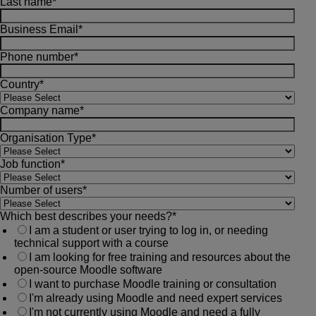
Last name
*
Business Email
*
Phone number
*
Country
*
Company name
*
Organisation Type
*
Job function
*
Number of users
*
Which best describes your needs?
*
I am a student or user trying to log in, or needing
technical support with a course
I am looking for free training and resources about the
open-source Moodle software
I want to purchase Moodle training or consultation
I'm already using Moodle and need expert services
I'm not currently using Moodle and need a fully