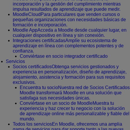
incorporación y la gestión del cumplimiento mientras
impulsa resultados de aprendizaje que puede medir.
MoodleCloud
Para particulares que venden cursos o
pequeñas organizaciones con necesidades básicas de
formación e incorporación.
Moodle App
Acceda a Moodle desde cualquier lugar, en
cualquier dispositivo en línea y sin conexión.
Integraciones certificadas
Amplíe su ecosistema de
aprendizaje en línea con complementos potentes y de
confianza.
Conviértase en socio integrador certificado
Servicios
Socios certificados
Obtenga servicios gestionados y
experiencia en personalización, diseño de aprendizaje,
alojamiento, asistencia y formación para sus requisitos
exclusivos.
Encuentra tu socio
Nuestra red de Socios Certificados
Moodle transformará Moodle en una solución que
satisfaga sus necesidades únicas.
Conviértase en un socio de Moodle
Muestra tu
experiencia y haz crecer tu negocio con la solución
de aprendizaje online más personalizable y fiable del
mundo.
Todos los servicios
En Moodle, ofrecemos una amplia
gama de servicios para dar soporte tanto a las nuevas