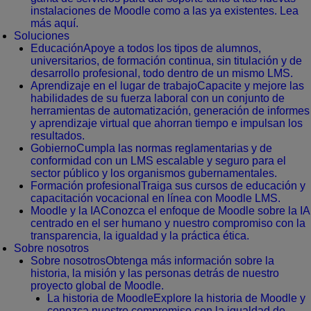
instalaciones de Moodle como a las ya existentes. Lea
más aquí.
Soluciones
Educación
Apoye a todos los tipos de alumnos,
universitarios, de formación continua, sin titulación y de
desarrollo profesional, todo dentro de un mismo LMS.
Aprendizaje en el lugar de trabajo
Capacite y mejore las
habilidades de su fuerza laboral con un conjunto de
herramientas de automatización, generación de informes
y aprendizaje virtual que ahorran tiempo e impulsan los
resultados.
Gobierno
Cumpla las normas reglamentarias y de
conformidad con un LMS escalable y seguro para el
sector público y los organismos gubernamentales.
Formación profesional
Traiga sus cursos de educación y
capacitación vocacional en línea con Moodle LMS.
Moodle y la IA
Conozca el enfoque de Moodle sobre la IA
centrado en el ser humano y nuestro compromiso con la
transparencia, la igualdad y la práctica ética.
Sobre nosotros
Sobre nosotros
Obtenga más información sobre la
historia, la misión y las personas detrás de nuestro
proyecto global de Moodle.
La historia de Moodle
Explore la historia de Moodle y
conozca nuestro compromiso con la igualdad de