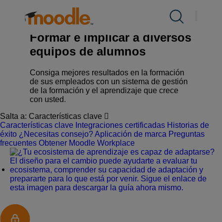
saltar
al
Productos
Moodle Workplace
contenido
Formar e implicar a diversos
equipos de alumnos
Servicios
Consiga mejores resultados en la formación
de sus empleados con un sistema de gestión
Soluciones
de la formación y el aprendizaje que crece
con usted.
Salta a:
Características clave
Sobre nosotros
Características clave
Integraciones certificadas
Historias de
éxito
¿Necesitas consejo?
Aplicación de marca
Preguntas
frecuentes
Obtener Moodle Workplace
Recursos
Contacto
ES