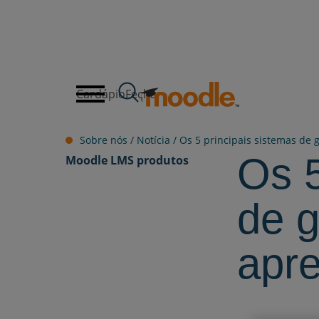
Ir
para
o
conteúdo
Cardápio
Fechar
Sobre nós /
Notícia
/
Os 5 principais sistemas d
Os 5
Moodle LMS
produtos
de 
apr