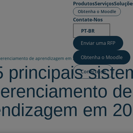
Produtos
Serviços
Soluçõe
Obtenha o Moodle
Contate-Nos
PT-BR
Enviar uma RFP
Obtenha o Moodle
e gerenciamento de aprendizagem em 2023
 principais sist
Conecte-se
gerenciamento de
endizagem em 2