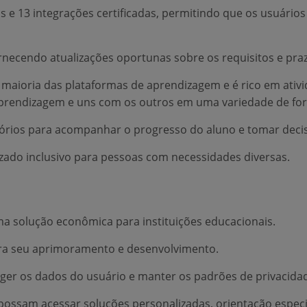
ins e 13 integrações certificadas, permitindo que os usuár
necendo atualizações oportunas sobre os requisitos e praz
 maioria das plataformas de aprendizagem e é rico em ativ
prendizagem e uns com os outros em uma variedade de fo
atórios para acompanhar o progresso do aluno e tomar dec
zado inclusivo para pessoas com necessidades diversas.
ma solução econômica para instituições educacionais.
ra seu aprimoramento e desenvolvimento.
er os dados do usuário e manter os padrões de privacida
possam acessar soluções personalizadas, orientação especi