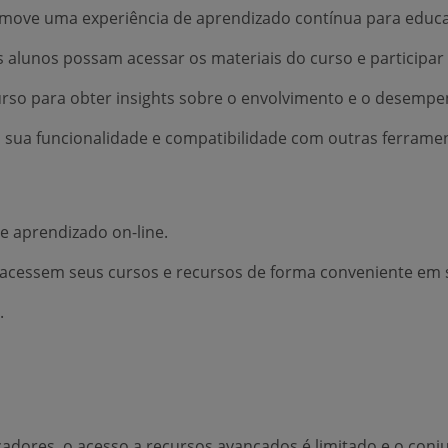
romove uma experiência de aprendizado contínua para educa
s alunos possam acessar os materiais do curso e participar
rso para obter insights sobre o envolvimento e o desempe
o sua funcionalidade e compatibilidade com outras ferrame
de aprendizado on-line.
s acessem seus cursos e recursos de forma conveniente em 
.
dores, o acesso a recursos avançados é limitado e o conju