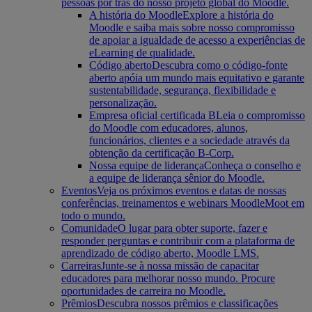
pessoas por trás do nosso projeto global do Moodle.
A história do Moodle
Explore a história do
Moodle e saiba mais sobre nosso compromisso
de apoiar a igualdade de acesso a experiências de
eLearning de qualidade.
Código aberto
Descubra como o código-fonte
aberto apóia um mundo mais equitativo e garante
sustentabilidade, segurança, flexibilidade e
personalização.
Empresa oficial certificada B
Leia o compromisso
do Moodle com educadores, alunos,
funcionários, clientes e a sociedade através da
obtenção da certificação B-Corp.
Nossa equipe de liderança
Conheça o conselho e
a equipe de liderança sênior do Moodle.
Eventos
Veja os próximos eventos e datas de nossas
conferências, treinamentos e webinars MoodleMoot em
todo o mundo.
Comunidade
O lugar para obter suporte, fazer e
responder perguntas e contribuir com a plataforma de
aprendizado de código aberto, Moodle LMS.
Carreiras
Junte-se à nossa missão de capacitar
educadores para melhorar nosso mundo. Procure
oportunidades de carreira no Moodle.
Prêmios
Descubra nossos prêmios e classificações