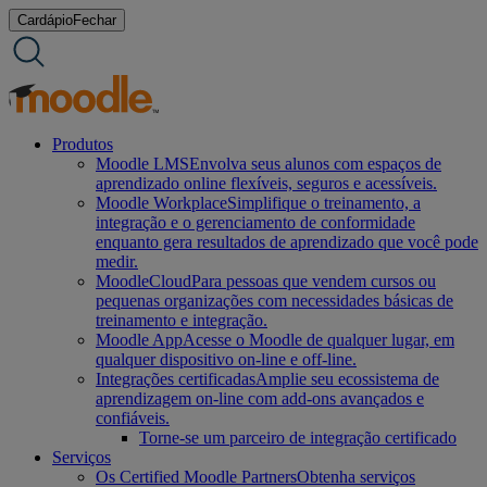
Ir
Cardápio
Fechar
para
o
conteúdo
Produtos
Moodle LMS
Envolva seus alunos com espaços de
aprendizado online flexíveis, seguros e acessíveis.
Moodle Workplace
Simplifique o treinamento, a
integração e o gerenciamento de conformidade
enquanto gera resultados de aprendizado que você pode
medir.
MoodleCloud
Para pessoas que vendem cursos ou
pequenas organizações com necessidades básicas de
treinamento e integração.
Moodle App
Acesse o Moodle de qualquer lugar, em
qualquer dispositivo on-line e off-line.
Integrações certificadas
Amplie seu ecossistema de
aprendizagem on-line com add-ons avançados e
confiáveis.
Torne-se um parceiro de integração certificado
Serviços
Os Certified Moodle Partners
Obtenha serviços