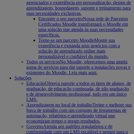
gerenciados e experiência em personalização, design de
aprendizagem, hospedagem, suporte e treinamento para
suas necessidades exclusivas.
Encontre o seu parceiro
Nossa rede de Parceiros
Certificados Moodle transformará o Moodle em
uma solução que atenda às suas necessidades
específicas.
Torne-se um parceiro Moodle
Mostre sua
experiência e expanda seus negócios com a
solução de aprendizado online mais
personalizável e confiável do mundo.
Todos os serviços
No Moodle, oferecemos uma ampla
gama de serviços para dar suporte a instalações novas e
existentes do Moodle. Leia mais aqui.
Soluções
Educação
Ofereça suporte a todos os tipos de alunos, de
graduação, de educação continuada, de não graduação
e de desenvolvimento profissional, tudo em um único
LMS.
Aprendizagem no local de trabalho
Treine e melhore sua
força de trabalho com um conjunto de ferramentas de
automação, relatórios e aprendizado virtual que
economizam tempo e geram resultados.
Governo
Atenda aos padrões regulatórios e de
conformidade com um LMS escalável e seguro para o