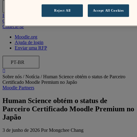
PT-BR
Reject All
Accept All Cookies
Enviar uma RFP
Obtenha o Moodle
Conecte-se
Moodle.org
Ajuda de login
Enviar uma RFP
PT-BR
Sobre nós /
Notícia
/
Human Science obtém o status de Parceiro
Certificado Moodle Premium no Japão
Moodle Partners
Human Science obtém o status de
Parceiro Certificado Moodle Premium no
Japão
3 de junho de 2026 Por Mongchee Chang