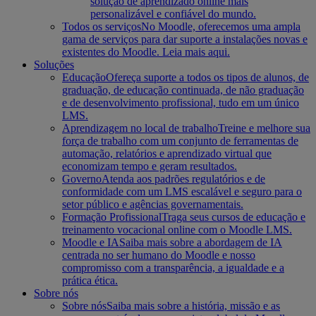
solução de aprendizado online mais
personalizável e confiável do mundo.
Todos os serviços
No Moodle, oferecemos uma ampla
gama de serviços para dar suporte a instalações novas e
existentes do Moodle. Leia mais aqui.
Soluções
Educação
Ofereça suporte a todos os tipos de alunos, de
graduação, de educação continuada, de não graduação
e de desenvolvimento profissional, tudo em um único
LMS.
Aprendizagem no local de trabalho
Treine e melhore sua
força de trabalho com um conjunto de ferramentas de
automação, relatórios e aprendizado virtual que
economizam tempo e geram resultados.
Governo
Atenda aos padrões regulatórios e de
conformidade com um LMS escalável e seguro para o
setor público e agências governamentais.
Formação Profissional
Traga seus cursos de educação e
treinamento vocacional online com o Moodle LMS.
Moodle e IA
Saiba mais sobre a abordagem de IA
centrada no ser humano do Moodle e nosso
compromisso com a transparência, a igualdade e a
prática ética.
Sobre nós
Sobre nós
Saiba mais sobre a história, missão e as