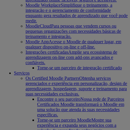
Moodle Workplace
Simplifique o treinamento, a
integração e o gerenciamento de conformidade
enquanto gera resultados de aprendizado que você pode
medir.
MoodleCloud
Para pessoas que vendem cursos ou
pequenas organizações com necessidades básicas de
treinamento e integração.
Moodle App
Acesse o Moodle de qualquer lugar, em
qualquer dispositivo on-line e off-line.
Integrações certificadas
Amplie seu ecossistema de
aprendizagem on-line com add-ons avançados e
confiáveis.
Torne-se um parceiro de integração certificado
Serviços
Os Certified Moodle Partners
Obtenha serviços
gerenciados e experiência em personalização, design de
aprendizagem, hospedagem, suporte e treinamento para
suas necessidades exclusivas.
Encontre o seu parceiro
Nossa rede de Parceiros
Certificados Moodle transformará o Moodle em
uma solução que atenda às suas necessidades
específicas.
Torne-se um parceiro Moodle
Mostre sua
experiência e expanda seus negócios com a