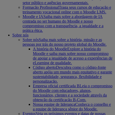
setor público e agências governamentais.
Formação Profissional
Traga seus cursos de educação e
treinamento vocacional online com o Moodle LMS.
Moodle e IA
Saiba mais sobre a abordagem de IA
centrada no ser humano do Moodle e nosso
compromisso com a transparência, a igualdade e a
prática ética.
Sobre nós
Sobre nós
Saiba mais sobre a história, missão e as
pessoas por trás do nosso projeto global do Moodle.
A história do Moodle
Explore a história do
Moodle e saiba mais sobre nosso compromisso
de apoiar a igualdade de acesso a experiências de
eLearning de qualidade.
Código aberto
Descubra como o código-fonte
aberto apóia um mundo mais equitativo e garante
sustentabilidade, segurança, flexibilidade e
personalização.
Empresa oficial certificada B
Leia o compromisso
do Moodle com educadores, alunos,
funcionários, clientes e a sociedade através da
obtenção da certificação B-Corp.
Nossa equipe de liderança
Conheça o conselho e
a equipe de liderança sênior do Moodle.
Eventos
Veja os próximos eventos e datas de nossas