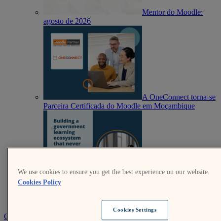
Mentor do Moodle:
agosto de 2026
A OneConnect torna-se
Parceira Certificada do Moodle em Moçambique
We use cookies to ensure you get the best experience on our website.
Construir um
Cookies Policy
ecossistema de aprendizagem governamental que nunca
sacrifique a adaptabilidade em prol da segurança
Cookies Settings
Obtenha o Moodle
Contate-Nos