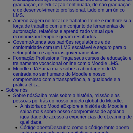
graduação, de educação continuada, de não graduação
e de desenvolvimento profissional, tudo em um único
LMS.
Aprendizagem no local de trabalho
Treine e melhore sua
força de trabalho com um conjunto de ferramentas de
automação, relatórios e aprendizado virtual que
economizam tempo e geram resultados.
Governo
Atenda aos padrões regulatórios e de
conformidade com um LMS escalável e seguro para o
setor público e agências governamentais.
Formação Profissional
Traga seus cursos de educação e
treinamento vocacional online com o Moodle LMS.
Moodle e IA
Saiba mais sobre a abordagem de IA
centrada no ser humano do Moodle e nosso
compromisso com a transparência, a igualdade e a
prática ética.
Sobre nós
Sobre nós
Saiba mais sobre a história, missão e as
pessoas por trás do nosso projeto global do Moodle.
A história do Moodle
Explore a história do Moodle e
saiba mais sobre nosso compromisso de apoiar a
igualdade de acesso a experiências de eLearning de
qualidade.
Código aberto
Descubra como o código-fonte aberto
apóia um mundo mais equitativo e garante