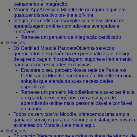
treinamento e integração.
Moodle App
Acesse o Moodle de qualquer lugar, em
qualquer dispositivo on-line e off-line.
Integrações certificadas
Amplie seu ecossistema de
aprendizagem on-line com add-ons avançados e
confiáveis.
Torne-se um parceiro de integração certificado
Serviços
Os Certified Moodle Partners
Obtenha serviços
gerenciados e experiência em personalização, design
de aprendizagem, hospedagem, suporte e treinamento
para suas necessidades exclusivas.
Encontre o seu parceiro
Nossa rede de Parceiros
Certificados Moodle transformará o Moodle em uma
solução que atenda às suas necessidades
específicas.
Torne-se um parceiro Moodle
Mostre sua experiência
e expanda seus negócios com a solução de
aprendizado online mais personalizável e confiável
do mundo.
Todos os serviços
No Moodle, oferecemos uma ampla
gama de serviços para dar suporte a instalações novas e
existentes do Moodle. Leia mais aqui.
Soluções
Educação
Ofereça suporte a todos os tipos de alunos, de