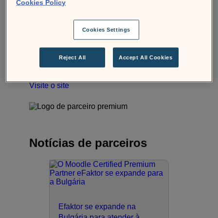
Cookies Policy
+359896258704
Cookies Settings
Storgata 55
2609 Lillehammer
Norway
Reject All
Accept All Cookies
Contate-Nos
Visite o site
Notícias de parceiros
Efaktor se expande na
Bulgária para atender à