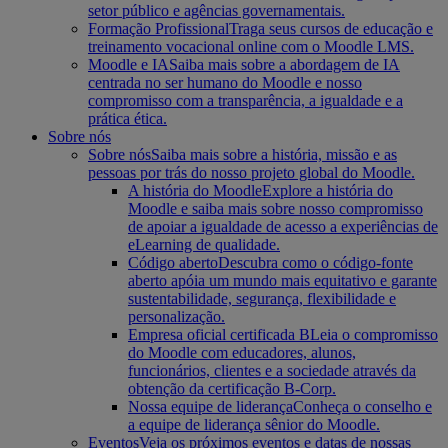
setor público e agências governamentais.
Formação Profissional
Traga seus cursos de educação e
treinamento vocacional online com o Moodle LMS.
Moodle e IA
Saiba mais sobre a abordagem de IA
centrada no ser humano do Moodle e nosso
compromisso com a transparência, a igualdade e a
prática ética.
Sobre nós
Sobre nós
Saiba mais sobre a história, missão e as
pessoas por trás do nosso projeto global do Moodle.
A história do Moodle
Explore a história do
Moodle e saiba mais sobre nosso compromisso
de apoiar a igualdade de acesso a experiências de
eLearning de qualidade.
Código aberto
Descubra como o código-fonte
aberto apóia um mundo mais equitativo e garante
sustentabilidade, segurança, flexibilidade e
personalização.
Empresa oficial certificada B
Leia o compromisso
do Moodle com educadores, alunos,
funcionários, clientes e a sociedade através da
obtenção da certificação B-Corp.
Nossa equipe de liderança
Conheça o conselho e
a equipe de liderança sênior do Moodle.
Eventos
Veja os próximos eventos e datas de nossas