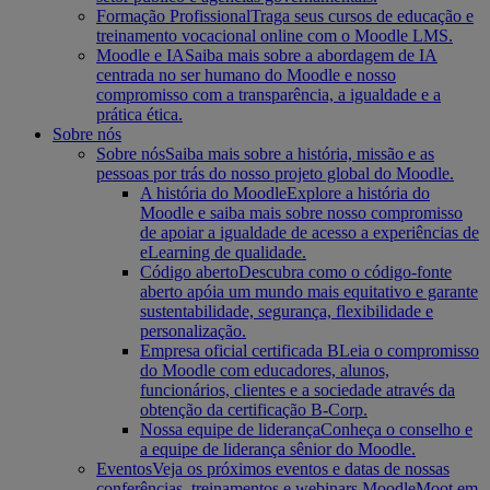
Formação Profissional
Traga seus cursos de educação e
treinamento vocacional online com o Moodle LMS.
Moodle e IA
Saiba mais sobre a abordagem de IA
centrada no ser humano do Moodle e nosso
compromisso com a transparência, a igualdade e a
prática ética.
Sobre nós
Sobre nós
Saiba mais sobre a história, missão e as
pessoas por trás do nosso projeto global do Moodle.
A história do Moodle
Explore a história do
Moodle e saiba mais sobre nosso compromisso
de apoiar a igualdade de acesso a experiências de
eLearning de qualidade.
Código aberto
Descubra como o código-fonte
aberto apóia um mundo mais equitativo e garante
sustentabilidade, segurança, flexibilidade e
personalização.
Empresa oficial certificada B
Leia o compromisso
do Moodle com educadores, alunos,
funcionários, clientes e a sociedade através da
obtenção da certificação B-Corp.
Nossa equipe de liderança
Conheça o conselho e
a equipe de liderança sênior do Moodle.
Eventos
Veja os próximos eventos e datas de nossas
conferências, treinamentos e webinars MoodleMoot em