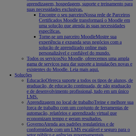
aprendizagem, hospedagem, suporte e treinamento para
suas necessidades exclusivas.
Encontre o seu parceiro
Nossa rede de Parceiros
Certificados Moodle transformará o Moodle em
uma solução que atenda às suas necessidades
específicas.
Torne-se um parceiro Moodle
Mostre sua
experiência e expanda seus negócios com a
solução de aprendizado online mais
personalizável e confiável do mundo.
Todos os serviços
No Moodle, oferecemos uma ampla
gama de serviços para dar suporte a instalações novas e
existentes do Moodle. Leia mais aqui.
Soluções
Educação
Ofereça suporte a todos os tipos de alunos, de
graduação, de educação continuada, de não graduação
e de desenvolvimento profissional, tudo em um único
LMS.
Aprendizagem no local de trabalho
Treine e melhore sua
força de trabalho com um conjunto de ferramentas de
automação, relatórios e aprendizado virtual que
economizam tempo e geram resultados.
Governo
Atenda aos padrões regulatórios e de
conformidade com um LMS escalável e seguro para o
setor público e agências governamentais.