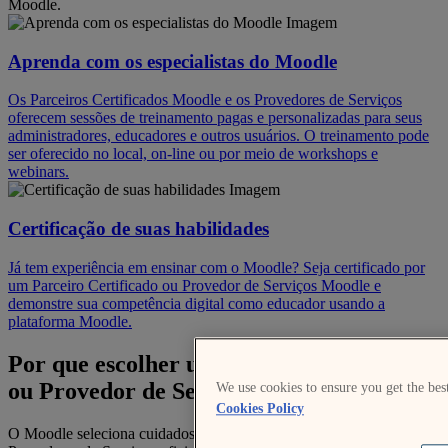
Moodle.
Aprenda com os especialistas do Moodle
Os Parceiros Certificados Moodle e os Provedores de Serviços
oferecem sessões de treinamento pagas e personalizadas para seus
administradores, educadores e outros usuários. O treinamento pode
ser oferecido no local, on-line ou por meio de workshops e
webinars.
Certificação de suas habilidades
Já tem experiência em ensinar com o Moodle? Seja certificado por
um Parceiro Certificado ou Provedor de Serviços Moodle e
demonstre sua competência digital como educador usando a
plataforma Moodle.
Por que escolher um Parceiro Certificado
ou Provedor de Serviços Moodle?
We use cookies to ensure you get the bes
Cookies Policy
O Moodle seleciona cuidadosamente os Parceiros Certificados e