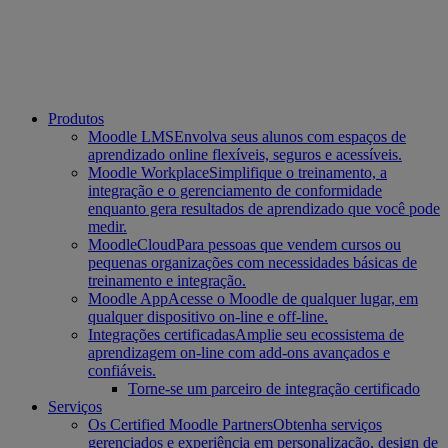
Produtos
Moodle LMS
Envolva seus alunos com espaços de
aprendizado online flexíveis, seguros e acessíveis.
Moodle Workplace
Simplifique o treinamento, a
integração e o gerenciamento de conformidade
enquanto gera resultados de aprendizado que você pode
medir.
MoodleCloud
Para pessoas que vendem cursos ou
pequenas organizações com necessidades básicas de
treinamento e integração.
Moodle App
Acesse o Moodle de qualquer lugar, em
qualquer dispositivo on-line e off-line.
Integrações certificadas
Amplie seu ecossistema de
aprendizagem on-line com add-ons avançados e
confiáveis.
Torne-se um parceiro de integração certificado
Serviços
Os Certified Moodle Partners
Obtenha serviços
gerenciados e experiência em personalização, design de