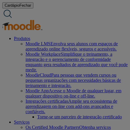
Ir
Cardápio
Fechar
para
o
conteúdo
Produtos
Moodle LMS
Envolva seus alunos com espaços de
aprendizado online flexíveis, seguros e acessíveis.
Moodle Workplace
Simplifique o treinamento, a
integração e o gerenciamento de conformidade
enquanto gera resultados de aprendizado que você pode
medir.
MoodleCloud
Para pessoas que vendem cursos ou
pequenas organizações com necessidades básicas de
treinamento e integração.
Moodle App
Acesse o Moodle de qualquer lugar, em
qualquer dispositivo on-line e off-line.
Integrações certificadas
Amplie seu ecossistema de
aprendizagem on-line com add-ons avançados e
confiáveis.
Torne-se um parceiro de integração certificado
Serviços
Os Certified Moodle Partners
Obtenha serviços