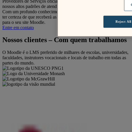
Provedores de Serviços oficiais para garantir que eles atendam aos
nossos altos padrões de atendimento ao cliente e capacidade técnica.
Com um profundo conhecimento da plataforma Moodle, você pode
ter certeza de que receberá as melhores práticas e suporte experiente
para o seu site Moodle.
Reject All
Entre em contato
Nossos clientes
–
Com quem trabalhamos
O Moodle é o LMS preferido de milhares de escolas, universidades,
faculdades, instrutores vocacionais e locais de trabalho em todas as
partes do mundo.