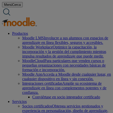
saltar
Menú
Cerca
al
contenido
Productos
Moodle LMS
Involucre a sus alumnos con espacios de
aprendizaje en línea flexibles, seguros y accesibles.
Moodle Workplace
Optimice la capacitación, la
incorporación y la gestión del cumplimiento mientras
impulsa resultados de aprendizaje que puede medir.
MoodleCloud
Para particulares que venden cursos o
pequeñas organizaciones con necesidades básicas de
formación e incorporación.
Moodle App
Acceda a Moodle desde cualquier lugar, en
cualquier dispositivo en línea y sin conexión.
Integraciones certificadas
Amplíe su ecosistema de
aprendizaje en línea con complementos potentes y de
confianza.
Conviértase en socio integrador certificado
Servicios
Socios certificados
Obtenga servicios gestionados y
experiencia en personalización, diseño de aprendizaje,