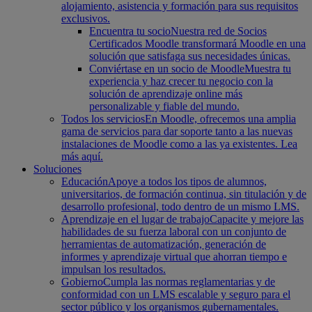
alojamiento, asistencia y formación para sus requisitos
exclusivos.
Encuentra tu socio
Nuestra red de Socios
Certificados Moodle transformará Moodle en una
solución que satisfaga sus necesidades únicas.
Conviértase en un socio de Moodle
Muestra tu
experiencia y haz crecer tu negocio con la
solución de aprendizaje online más
personalizable y fiable del mundo.
Todos los servicios
En Moodle, ofrecemos una amplia
gama de servicios para dar soporte tanto a las nuevas
instalaciones de Moodle como a las ya existentes. Lea
más aquí.
Soluciones
Educación
Apoye a todos los tipos de alumnos,
universitarios, de formación continua, sin titulación y de
desarrollo profesional, todo dentro de un mismo LMS.
Aprendizaje en el lugar de trabajo
Capacite y mejore las
habilidades de su fuerza laboral con un conjunto de
herramientas de automatización, generación de
informes y aprendizaje virtual que ahorran tiempo e
impulsan los resultados.
Gobierno
Cumpla las normas reglamentarias y de
conformidad con un LMS escalable y seguro para el
sector público y los organismos gubernamentales.