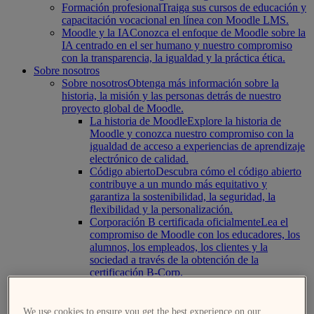
Formación profesional
Traiga sus cursos de educación y
capacitación vocacional en línea con Moodle LMS.
Moodle y la IA
Conozca el enfoque de Moodle sobre la
IA centrado en el ser humano y nuestro compromiso
con la transparencia, la igualdad y la práctica ética.
Sobre nosotros
Sobre nosotros
Obtenga más información sobre la
historia, la misión y las personas detrás de nuestro
proyecto global de Moodle.
La historia de Moodle
Explore la historia de
Moodle y conozca nuestro compromiso con la
igualdad de acceso a experiencias de aprendizaje
electrónico de calidad.
Código abierto
Descubra cómo el código abierto
contribuye a un mundo más equitativo y
garantiza la sostenibilidad, la seguridad, la
flexibilidad y la personalización.
Corporación B certificada oficialmente
Lea el
compromiso de Moodle con los educadores, los
alumnos, los empleados, los clientes y la
sociedad a través de la obtención de la
certificación B-Corp.
Nuestro equipo directivo
Conozca la junta
directiva y el equipo directivo de Moodle.
Eventos
Vea los próximos eventos y fechas de nuestras
We use cookies to ensure you get the best experience on our