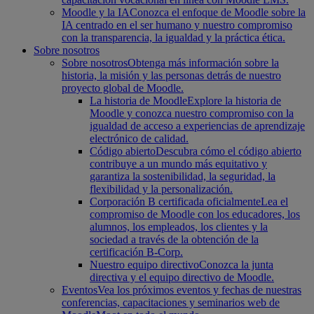
Moodle y la IA
Conozca el enfoque de Moodle sobre la
IA centrado en el ser humano y nuestro compromiso
con la transparencia, la igualdad y la práctica ética.
Sobre nosotros
Sobre nosotros
Obtenga más información sobre la
historia, la misión y las personas detrás de nuestro
proyecto global de Moodle.
La historia de Moodle
Explore la historia de
Moodle y conozca nuestro compromiso con la
igualdad de acceso a experiencias de aprendizaje
electrónico de calidad.
Código abierto
Descubra cómo el código abierto
contribuye a un mundo más equitativo y
garantiza la sostenibilidad, la seguridad, la
flexibilidad y la personalización.
Corporación B certificada oficialmente
Lea el
compromiso de Moodle con los educadores, los
alumnos, los empleados, los clientes y la
sociedad a través de la obtención de la
certificación B-Corp.
Nuestro equipo directivo
Conozca la junta
directiva y el equipo directivo de Moodle.
Eventos
Vea los próximos eventos y fechas de nuestras
conferencias, capacitaciones y seminarios web de