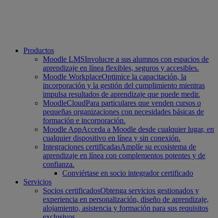
Productos
Moodle LMS
Involucre a sus alumnos con espacios de
aprendizaje en línea flexibles, seguros y accesibles.
Moodle Workplace
Optimice la capacitación, la
incorporación y la gestión del cumplimiento mientras
impulsa resultados de aprendizaje que puede medir.
MoodleCloud
Para particulares que venden cursos o
pequeñas organizaciones con necesidades básicas de
formación e incorporación.
Moodle App
Acceda a Moodle desde cualquier lugar, en
cualquier dispositivo en línea y sin conexión.
Integraciones certificadas
Amplíe su ecosistema de
aprendizaje en línea con complementos potentes y de
confianza.
Conviértase en socio integrador certificado
Servicios
Socios certificados
Obtenga servicios gestionados y
experiencia en personalización, diseño de aprendizaje,
alojamiento, asistencia y formación para sus requisitos
exclusivos.