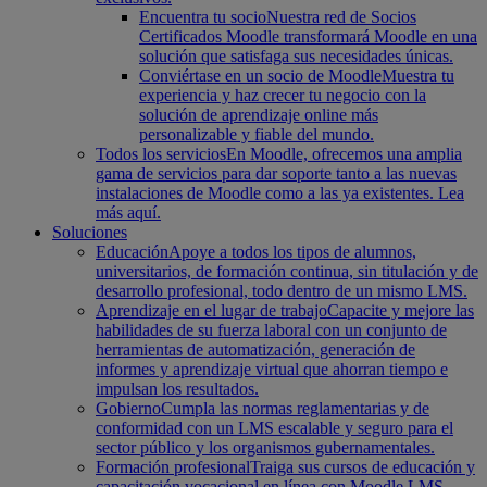
Encuentra tu socio
Nuestra red de Socios
Certificados Moodle transformará Moodle en una
solución que satisfaga sus necesidades únicas.
Conviértase en un socio de Moodle
Muestra tu
experiencia y haz crecer tu negocio con la
solución de aprendizaje online más
personalizable y fiable del mundo.
Todos los servicios
En Moodle, ofrecemos una amplia
gama de servicios para dar soporte tanto a las nuevas
instalaciones de Moodle como a las ya existentes. Lea
más aquí.
Soluciones
Educación
Apoye a todos los tipos de alumnos,
universitarios, de formación continua, sin titulación y de
desarrollo profesional, todo dentro de un mismo LMS.
Aprendizaje en el lugar de trabajo
Capacite y mejore las
habilidades de su fuerza laboral con un conjunto de
herramientas de automatización, generación de
informes y aprendizaje virtual que ahorran tiempo e
impulsan los resultados.
Gobierno
Cumpla las normas reglamentarias y de
conformidad con un LMS escalable y seguro para el
sector público y los organismos gubernamentales.
Formación profesional
Traiga sus cursos de educación y
capacitación vocacional en línea con Moodle LMS.