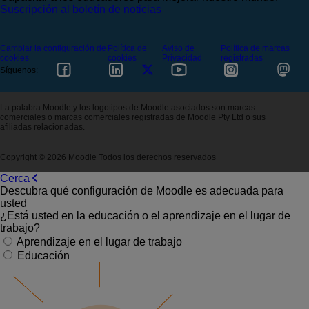
Suscripción al boletín de noticias
Cambiar la configuración de
Política de
Aviso de
Política de marcas
cookies
cookies
Privacidad
registradas
Síguenos:
La palabra Moodle y los logotipos de Moodle asociados son marcas
comerciales o marcas comerciales registradas de Moodle Pty Ltd o sus
afiliadas relacionadas.
Copyright © 2026 Moodle Todos los derechos reservados
Cerca
Descubra qué configuración de Moodle es adecuada para
usted
¿Está usted en la educación o el aprendizaje en el lugar de
trabajo?
Aprendizaje en el lugar de trabajo
Educación