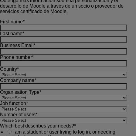
Obtenga más información sobre la personalización y el
desarrollo de Moodle a través de un socio o proveedor de
servicios certificado de Moodle.
First name
*
Last name
*
Business Email
*
Phone number
*
Country
*
Company name
*
Organisation Type
*
Job function
*
Number of users
*
Which best describes your needs?
*
I am a student or user trying to log in, or needing